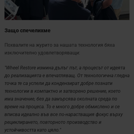
Защо спечелихме
Похвалите на журито за нашата технология бяха
изключително удовлетворяващи:
"Wheel Restore измина дълъг път, а процесът от идеята
до реализацията е впечатляващ. От технологична гледна
точка те са успели да кондензират добре познати
технологии в компактно и затворено решение, което
има значение, без да замърсява околната среда по
време на процеса. То е много добре обмислено и се
вписва идеално във все по-нарастващия фокус върху
рециклирането, повторното производство и
устойчивостта като цяло."