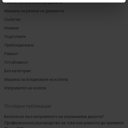
Ремонт на алуминиеви джанти
Машина за рязане на диаманти
Събития
Новини
Подгответе
Пребоядисване
Ремонт
Устойчивост
Без категория
Машина за боядисване на колела
Изправител на колела
Последни публикации
Безопасно ли е изправянето на алуминиеви джанти?
Професионално ръководство за това кои ремонти да приемете