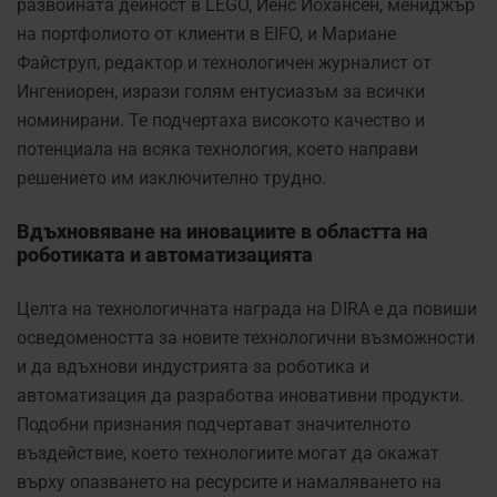
развойната дейност в LEGO, Йенс Йохансен, мениджър
на портфолиото от клиенти в EIFO, и Мариане
Файструп, редактор и технологичен журналист от
Ингениорен, изрази голям ентусиазъм за всички
номинирани. Те подчертаха високото качество и
потенциала на всяка технология, което направи
решението им изключително трудно.
Вдъхновяване на иновациите в областта на
роботиката и автоматизацията
Целта на технологичната награда на DIRA е да повиши
осведомеността за новите технологични възможности
и да вдъхнови индустрията за роботика и
автоматизация да разработва иновативни продукти.
Подобни признания подчертават значителното
въздействие, което технологиите могат да окажат
върху опазването на ресурсите и намаляването на