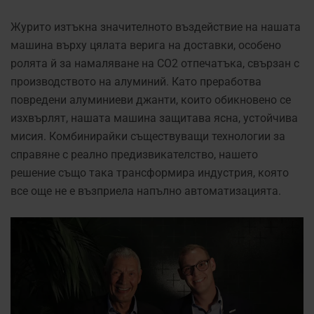
Журито изтъкна значителното въздействие на нашата
машина върху цялата верига на доставки, особено
ролята й за намаляване на CO2 отпечатъка, свързан с
производството на алуминий. Като преработва
повредени алуминиеви джанти, които обикновено се
изхвърлят, нашата машина защитава ясна, устойчива
мисия. Комбинирайки съществуващи технологии за
справяне с реално предизвикателство, нашето
решение също така трансформира индустрия, която
все още не е възприела напълно автоматизацията.