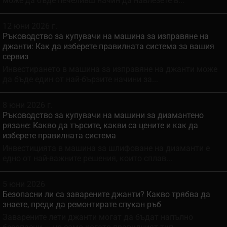
може да бъде печеливш начин да навлезете в...
12 юни 2026 г.
Ръководство за купувачи на машина за изправяне на
джанти: Как да изберете правилната система за вашия
сервиз
Инвестирането в машина за изправяне на джанти може
да бъде един от най-бързите начини за...
8 юни 2026 г.
Ръководство за купувачи на машини за диамантено
рязане: Какво да търсите, какви са цените и как да
изберете правилната система
Инвестицията в машина за шлифоване на диаманти е
едно от най-важните решения, които сплав...
5 юни 2026
Безопасни ли са заварените джанти? Какво трябва да
знаете, преди да ремонтирате спукан ръб
Заварените лети джанти могат да бъдат напълно