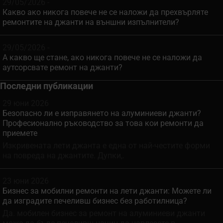
29/05/2026 -
Какво ако никога повече не се наложи да прехвърляте
ремонтите на джанти на външни изпълнители?
29/05/2026 -
А какво ще стане, ако никога повече не се наложи да
аутсорсвате ремонт на джанти?
Последни публикации
29 юни 2026
Безопасно ли е изправянето на алуминиеви джанти?
Професионално ръководство за това кои ремонти да
приемете
Изкривената лети джанта е една от най-честите форми
на повреда на джантите. Дупки,.
23 юни 2026
Бизнес за мобилни ремонти на лети джанти: Можете ли
да изградите печеливш бизнес без работилница?
Да. мобилен бизнес за ремонт на алуминиеви джанти