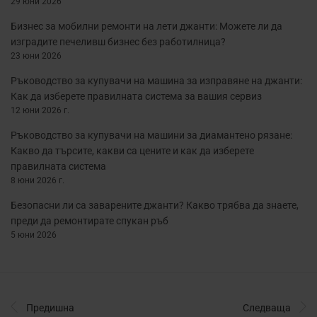
29 юни 2026
Бизнес за мобилни ремонти на лети джанти: Можете ли да
изградите печеливш бизнес без работилница?
23 юни 2026
Ръководство за купувачи на машина за изправяне на джанти:
Как да изберете правилната система за вашия сервиз
12 юни 2026 г.
Ръководство за купувачи на машини за диамантено рязане:
Какво да търсите, какви са цените и как да изберете
правилната система
8 юни 2026 г.
Безопасни ли са заварените джанти? Какво трябва да знаете,
преди да ремонтирате спукан ръб
5 юни 2026
Предишна
Следваща