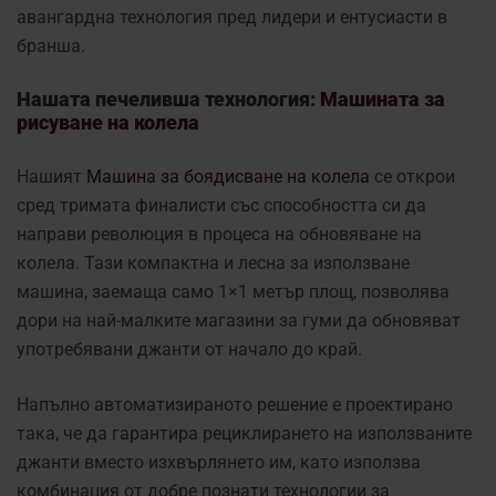
авангардна технология пред лидери и ентусиасти в
бранша.
Нашата печеливша технология:
Машината за
рисуване на колела
Нашият
Машина за боядисване на колела
се открои
сред тримата финалисти със способността си да
направи революция в процеса на обновяване на
колела. Тази компактна и лесна за използване
машина, заемаща само 1×1 метър площ, позволява
дори на най-малките магазини за гуми да обновяват
употребявани джанти от начало до край.
Напълно автоматизираното решение е проектирано
така, че да гарантира рециклирането на използваните
джанти вместо изхвърлянето им, като използва
комбинация от добре познати технологии за