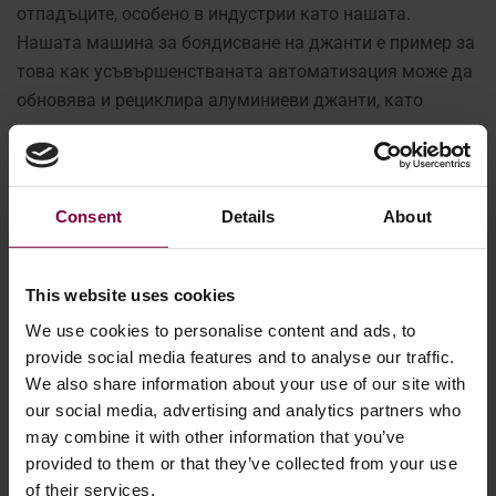
отпадъците, особено в индустрии като нашата.
Нашата машина за боядисване на джанти е пример за
това как усъвършенстваната автоматизация може да
обновява и рециклира алуминиеви джанти, като
свежда до минимум отпадъците и намалява
екологичния отпечатък от производството на
алуминий.
Consent
Details
About
Горди сме, че нашата машина за боядисване на
колела е призната за част от тази мисия, и очакваме с
This website uses cookies
нетърпение да продължим да стимулираме
иновациите и устойчивостта в нашата област.
We use cookies to personalise content and ads, to
provide social media features and to analyse our traffic.
Благодарим на DIRA и на уважаемото жури за тази
We also share information about your use of our site with
our social media, advertising and analytics partners who
невероятна чест. Поздравяваме всички номинирани
may combine it with other information that you’ve
за техния изключителен принос към технологиите и
provided to them or that they’ve collected from your use
иновациите.
of their services.