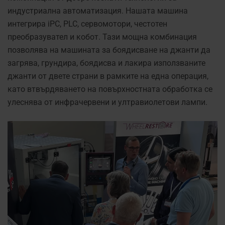
индустриална автоматизация. Нашата машина
интегрира iPC, PLC, сервомотори, честотен
преобразувател и кобот. Тази мощна комбинация
позволява на машината за боядисване на джанти да
загрява, грундира, боядисва и лакира използваните
джанти от двете страни в рамките на една операция,
като втвърдяването на повърхностната обработка се
улеснява от инфрачервени и ултравиолетови лампи.