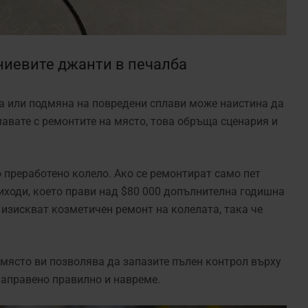
ниевите джанти в печалба
ла или подмяна на повредени сплави може наистина да
мавате с ремонтите на място, това обръща сценария и
 преработено колело. Ако се ремонтират само пет
риходи, което прави над $80 000 допълнителна годишна
изискват козметичен ремонт на колелата, така че
място ви позволява да запазите пълен контрол върху
 направено правилно и навреме.