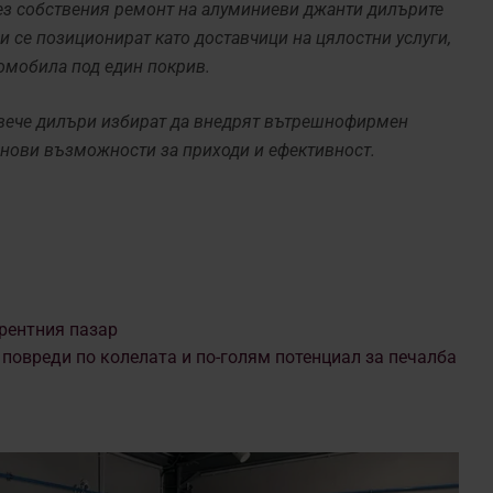
рез собствения ремонт на алуминиеви джанти дилърите
 и се позиционират като доставчици на цялостни услуги,
томобила под един покрив.
овече дилъри избират да внедрят вътрешнофирмен
т нови възможности за приходи и ефективност.
рентния пазар
повреди по колелата и по-голям потенциал за печалба