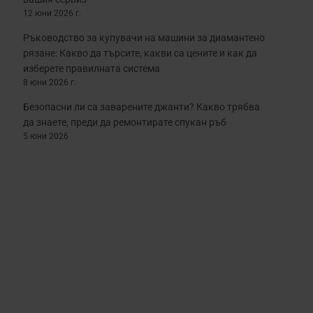
12 юни 2026 г.
Ръководство за купувачи на машини за диамантено
рязане: Какво да търсите, какви са цените и как да
изберете правилната система
8 юни 2026 г.
Безопасни ли са заварените джанти? Какво трябва
да знаете, преди да ремонтирате спукан ръб
5 юни 2026