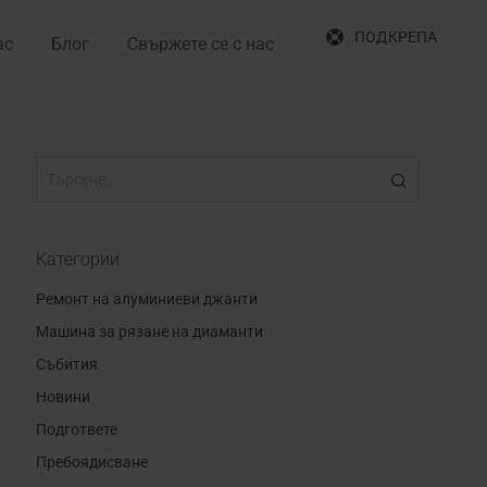
ПОДКРЕПА
ас
Блог
Свържете се с нас
Категории
Ремонт на алуминиеви джанти
Машина за рязане на диаманти
Събития
Новини
Подгответе
Пребоядисване