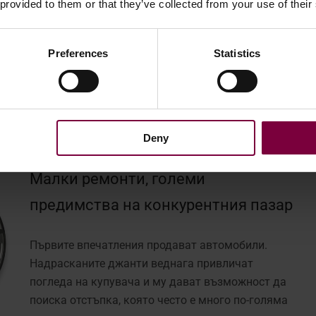
 provided to them or that they’ve collected from your use of their
т на инвестициите само след няколко месеца. След
а, докато конкурентите все още губят пари и време,
с собствения ремонт на колела дилърите получават
Preferences
Statistics
ъщия ден, вместо да чакате с дни.
ги в съответствие със стандартите на ОЕМ.
Deny
кове от трети страни.
Малки ремонти, големи
предимства на конкурентния пазар
Първите впечатления продават автомобили.
Надрасканите джанти веднага привличат
погледа на купувача и му дават възможност да
поиска отстъпка, която често е много по-голяма