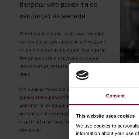
Вътрешните ремонти се
изплащат за месеци
Усъвършенстваната автоматизация
означава, че дилърите не се нуждаят
от висококвалифицирани техници по
боядисване или струговане, за да
постигнат резултати на заводско
ниво.
Машини като
машината за
Consent
диамантено рязане WR-DCM3
и
роботът за боядисване WM600
използват интуитивни интерфейси в
This website uses cookies
стил iPad и автоматизирани процеси, които осигу
We use cookies to personalis
обучение.
information about your use of