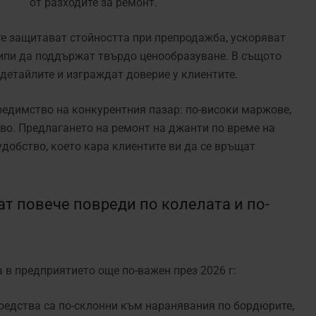
от разходите за ремонт.
те защитават стойността при препродажба, ускоряват
кипи да поддържат твърдо ценообразуване. В същото
детайлите и изграждат доверие у клиентите.
редимство на конкурентния пазар: по-високи маржове,
тво. Предлагането на ремонт на джанти по време на
добство, което кара клиентите ви да се връщат
т повече повреди по колелата и по-
 в предприятието още по-важен през 2026 г:
редства са по-склонни към наранявания по бордюрите,