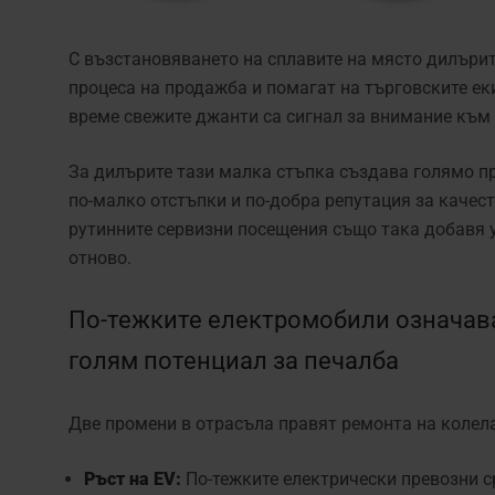
С възстановяването на сплавите на място дилъри
процеса на продажба и помагат на търговските е
време свежите джанти са сигнал за внимание към 
За дилърите тази малка стъпка създава голямо п
по-малко отстъпки и по-добра репутация за качес
рутинните сервизни посещения също така добавя у
отново.
По-тежките електромобили означава
голям потенциал за печалба
Две промени в отрасъла правят ремонта на колела
Ръст на EV:
По-тежките електрически превозни с