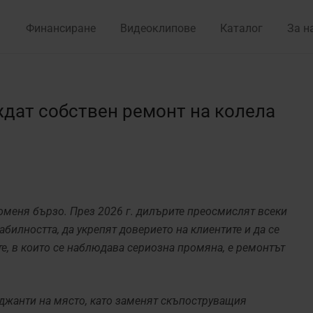
Финансиране
Видеоклипове
Каталог
За н
дат собствен ремонт на колела
меня бързо. През 2026 г. дилърите преосмислят всеки
абилността, да укрепят доверието на клиентите и да се
те, в които се наблюдава сериозна промяна, е ремонтът
джанти на място, като заменят скъпоструващия