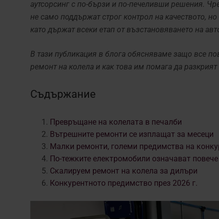
аутсорсинг с по-бързи и по-печеливши решения. Ч
не само поддържат строг контрол на качеството, но
като държат всеки етап от възстановяването на ав
В тази публикация в блога обясняваме защо все п
ремонт на колела и как това им помага да разкрия
Съдържание
Превръщане на колелата в печалби
Вътрешните ремонти се изплащат за месеци
Малки ремонти, големи предимства на конку
По-тежките електромобили означават повече 
Скалируем ремонт на колела за дилъри
Конкурентното предимство през 2026 г.