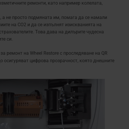
Козметичните ремонти, като например колелата,
 а не просто подмяната им, помага да се намали
иите на CO2 и да се изпълнят изискванията на
страхователите. Това дава на дилърите чудесна
те си.
а ремонт на Wheel Restore с проследяване на QR
що осигуряват цифрова прозрачност, която днешните