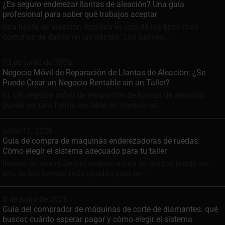
¿Es seguro enderezar llantas de aleación? Una guía
profesional para saber qué trabajos aceptar
Una llanta de aleación doblada es uno de los tipos más
comunes de daños en las llantas. Los baches,...
23 de junio de 2026
Negocio Móvil de Reparación de Llantas de Aleación: ¿Se
Puede Crear un Negocio Rentable sin un Taller?
Sí. Un negocio móvil de reparación de llantas de aleación
puede ser una forma rentable de ingresar al...
junio 12, 2026
Guía de compra de máquinas enderezadoras de ruedas:
Cómo elegir el sistema adecuado para tu taller
Invertir en una máquina enderezadora de ruedas puede ser
una de las formas más rápidas para un...
8 de junio de 2026
Guía del comprador de máquinas de corte de diamantes: qué
buscar, cuánto esperar pagar y cómo elegir el sistema