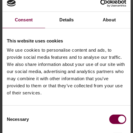
nuevo.
7. Aplicación de la
Consent
Details
About
capa transparente
Después de cortar, la
This website uses cookies
rueda necesita
We use cookies to personalise content and ads, to
protección.
provide social media features and to analyse our traffic.
We also share information about your use of our site with
Nosotros usamos
La
our social media, advertising and analytics partners who
Máquina de Pintura
may combine it with other information that you’ve
de Ruedas
provided to them or that they’ve collected from your use
of their services.
Totalmente
Automatizada
(WM600)
para
Consent
aplicar una nueva capa transparente sobre la superficie
Necessary
Selection
metálica recién cortada. Esto protege la rueda contra la
corrosión y los daños climáticos.