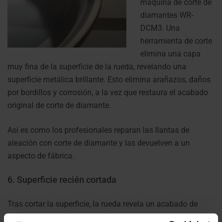
máquina de corte de
diamantes WR-
DCM3. Una
herramienta de corte
elimina una capa
muy fina de la superficie de la rueda, revelando una
superficie metálica brillante.
Esto elimina arañazos, daños
por bordillos y corrosión, a la vez que restaura el acabado
original de corte de diamante.
Así es como los profesionales reparan las llantas de
aleación con corte de diamante y las devuelven a un
aspecto de fábrica.
6. Superficie recién cortada
Tras cortar la superficie, la rueda revela un acabado de
corte de diamante limpio y nítido, y un aspecto como