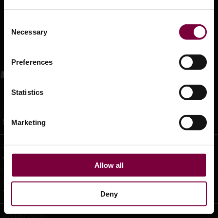
은행 정보
Consent
배송
Necessary
Selection
웹샵
Preferences
최신 뉴스
Statistics
12/06/2026 -
5.0 AI가 DCM을 위해 준비되었습니다.
Marketing
05/06/2026 -
세 가지 여름 특가 — 한정 수량
Allow all
02/06/2026 -
썸머 딜: 3가지 특별 할인 - 기간 한정
Deny
02/06/2026 -