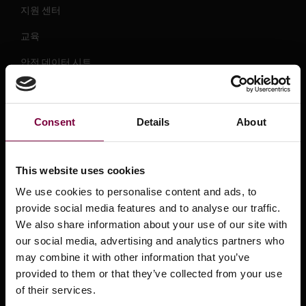
지원 센터
교육
안전 데이터 시트
제품 비디오
프레스 센터
Consent
Details
About
스마트 복구란 무엇인가요?
유통업체
This website uses cookies
We use cookies to personalise content and ads, to
OEM 승인
provide social media features and to analyse our traffic.
문의하기
We also share information about your use of our site with
our social media, advertising and analytics partners who
may combine it with other information that you’ve
서비스
provided to them or that they’ve collected from your use
of their services.
이용 약관