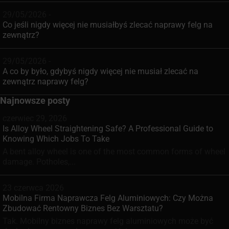
29/05/2026 -
Co jeśli nigdy więcej nie musiałbyś zlecać naprawy felg na
zewnątrz?
29/05/2026 -
A co by było, gdybyś nigdy więcej nie musiał zlecać na
zewnątrz naprawy felg?
Najnowsze posty
czerwiec 29, 2026
Is Alloy Wheel Straightening Safe? A Professional Guide to
Knowing Which Jobs To Take
A bent alloy wheel is one of the most common forms of wheel
damage. Potholes,...
23 czerwca 2026
Mobilna Firma Naprawcza Felg Aluminiowych: Czy Można
Zbudować Rentowny Biznes Bez Warsztatu?
Tak. Mobilny biznes naprawy felg aluminiowych może być