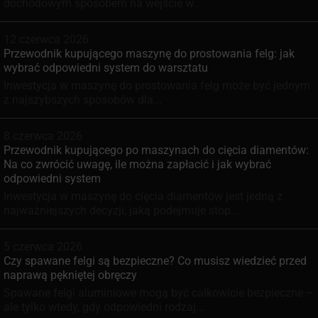
dochodowym sposobem na wejście w...
12 czerwca 2026
Przewodnik kupującego maszynę do prostowania felg: jak
wybrać odpowiedni system do warsztatu
Inwestycja w maszynę do prostowania felg może być jednym
z najszybszych sposobów dla...
8 czerwca 2026
Przewodnik kupującego po maszynach do cięcia diamentów:
Na co zwrócić uwagę, ile można zapłacić i jak wybrać
odpowiedni system
Inwestycja w maszynę do cięcia diamentów jest jedną z
najważniejszych decyzji, jaką podejmuje stop...
5 czerwca 2026
Czy spawane felgi są bezpieczne? Co musisz wiedzieć przed
naprawą pękniętej obręczy
Spawane felgi aluminiowe mogą być całkowicie bezpieczne –
ale tylko wtedy, gdy odpowiedni rodzaj...