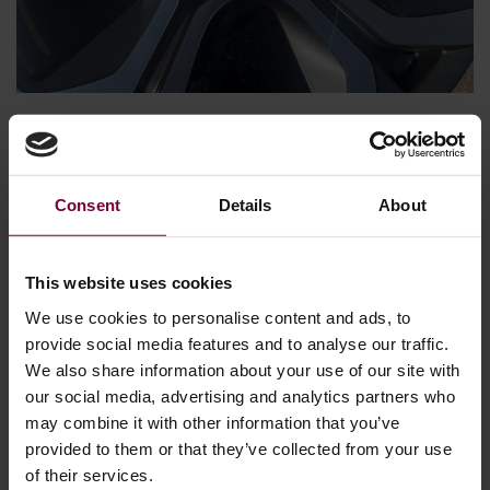
21 maja 2026
Jak naprawić felgi diamentowe –
wyjaśnienie procesu naprawy felg
Consent
Details
About
aluminiowych diamentowych
Felgi aluminiowe diamentowane nadają nowoczesnym
This website uses cookies
samochodom wysokiej jakości wykończenie OEM, ale są
We use cookies to personalise content and ads, to
również łatwo uszkadzane przez otarcia krawężnikowe,
provide social media features and to analyse our traffic.
zarysowania, korozję i łuszczący się lakier. Wielu
We also share information about your use of our site with
właścicieli pojazdów uważa, że uszkodzone felgi
our social media, advertising and analytics partners who
wymagają wymiany – ale w większości przypadków
may combine it with other information that you’ve
można je profesjonalnie naprawić i odnowić. Korzystając z
provided to them or that they’ve collected from your use
nowoczesnej technologii naprawy felg CNC, warsztaty
of their services.