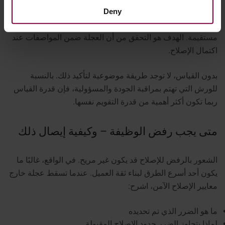
Deny
الهدف من الاستقامة الاحترافية ليس مجرد جعل العجلة تبدو
مستقيمة. الهدف هو التحقق من أن العجلة ضمن المواصفات عند
اكتمال الإصلاح.
بدون القياس، لا توجد طريقة موضوعية لتأكيد ذلك. بالنسبة
للورش التي تهتم بمراقبة الجودة والمسؤولية، فإن قدرة القياس
ربما تكون أكثر أهمية من قدرة التقويم نفسها.
متى يجب رفض الوظيفة – وكيفية إيصال ذلك
الشعور بالرفض للإصلاح قد يكون غير مريح. في الواقع، غالبًا ما
يكون أحد أسرع الطرق لبناء ثقة العميل.
عندما تسقط عجلة خارج
معايير الإصلاح الآمن، اشرح:
ما هو الضرر الذي تم تحديده
لماذا يتجاوز الضرر حدود الإصلاح المقبولة