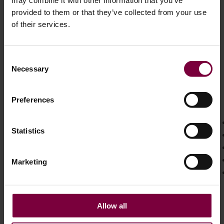
may combine it with other information that you’ve
provided to them or that they’ve collected from your use
of their services.
كيف تؤثر جودة المعدات على السلامة
Consent
Necessary
Selection
تعتمد نتيجة إصلاح استقامة العجلات بشكل كبير على المعدات
المستخدمة.
أنظمة كهروهيدروليكية احترافية
قدم
Preferences
تطبيق القوة المتحكم بها
Statistics
إجراءات إصلاح قابلة للتكرار
قياس الاستدقاق الدقيق
تقليل خطر التصحيح المفرط
Marketing
نتائج الإصلاح الموثقة
على النقيض من ذلك ، فإن طرق الإصلاح المرتجلة التي تعتمد
Allow all
على القوة المفرطة أو التسخين أو الحكم البصري تُدخل عدم
اليقين في العملية.