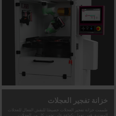
خزانة تفجير العجلات
صُممت خزانة تفجير العجلات خصيصًا للنقش الفعال للعجلات
المعدنية. فهي تعمل بكفاءة على تجهيز كل من العجلات