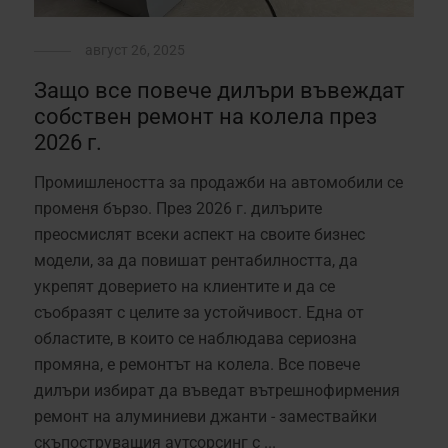
август 26, 2025
Защо все повече дилъри въвеждат
собствен ремонт на колела през
2026 г.
Промишлеността за продажби на автомобили се
променя бързо. През 2026 г. дилърите
преосмислят всеки аспект на своите бизнес
модели, за да повишат рентабилността, да
укрепят доверието на клиентите и да се
съобразят с целите за устойчивост. Една от
областите, в които се наблюдава сериозна
промяна, е ремонтът на колела. Все повече
дилъри избират да въведат вътрешнофирмения
ремонт на алуминиеви джанти - замествайки
скъпоструващия аутсорсинг с ...