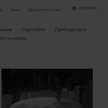
ПОДКРЕПА
ас
Блог
Свържете се с нас
овини
Подгответе
Пребоядисване
⁄
⁄
ел на колела