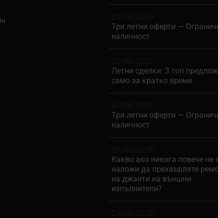
05/06/2026 -
ин
Три летни оферти — Огранич
наличност
02/06/2026 -
Летни сделки: 3 топ предло
само за кратко време
02/06/2026 -
Три летни оферти — Огранич
наличност
29/05/2026 -
Какво ако никога повече не 
наложи да прехвърляте рем
на джанти на външни
изпълнители?
29/05/2026 -