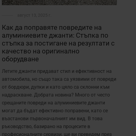
август 13, 2025 г.
Как да поправяте повредите на
алуминиевите джанти: Стъпка по
стъпка за постигане на резултати с
качество на оригинално
оборудване
Летите джанти придават стил и ефективност на
автомобила, но също така са уязвими от повреди
от бордюри, дупки и като цяло са склонни към
надраскване. Добрата новина? Много от често
срещаните повреди на алуминиевите джанти
могат да бъдат ефективно поправени, като се
възстанови първоначалният им вид. В това
ръководство, базирано на процесите в
професионалните сервизи, ще ви преведем през