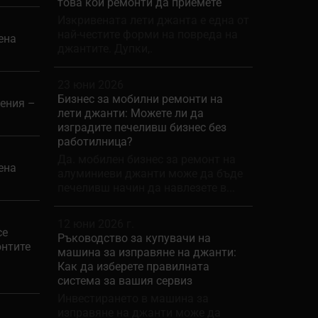
това кои ремонти да приемете
Изкривената лети джанта е една от
най-честите форми на повреда на
ена
джантите. Дупки,.
23 юни 2026
Бизнес за мобилни ремонти на
жения –
лети джанти: Можете ли да
изградите печеливш бизнес без
работилница?
Да. мобилен бизнес за ремонт на
ена
алуминиеви джанти може да бъде
печеливш начин да навлезете в...
12 юни 2026 г.
се
Ръководство за купувачи на
онтите
машина за изправяне на джанти:
Как да изберете правилната
система за вашия сервиз
Инвестирането в машина за
изправяне на джанти може да