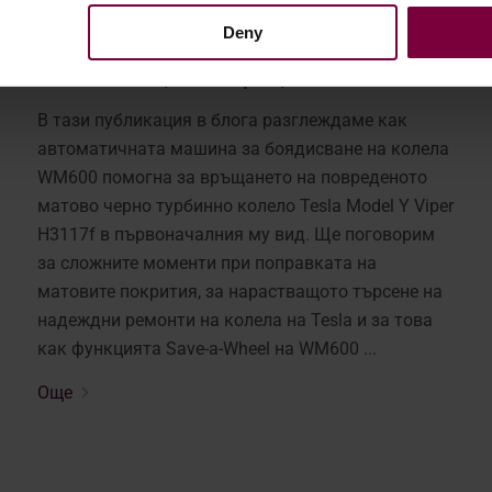
Как ремонтирахме матовите
Deny
турбинни колела на Tesla Viper - и
спасихме целия процес
В тази публикация в блога разглеждаме как
автоматичната машина за боядисване на колела
WM600 помогна за връщането на повреденото
матово черно турбинно колело Tesla Model Y Viper
H3117f в първоначалния му вид. Ще поговорим
за сложните моменти при поправката на
матовите покрития, за нарастващото търсене на
надеждни ремонти на колела на Tesla и за това
как функцията Save-a-Wheel на WM600 ...
Още