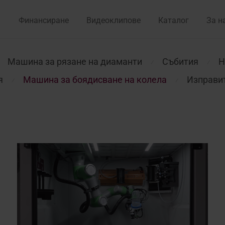
Финансиране
Видеоклипове
Каталог
За н
Машина за рязане на диаманти
Събития
Н
⁄
⁄
я
Машина за боядисване на колела
Изправит
⁄
⁄