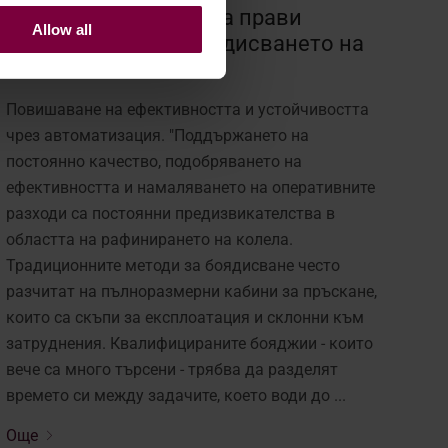
Как автоматизацията прави
Allow all
революция в пребоядисването на
колела
Повишаване на ефективността и устойчивостта
чрез автоматизация. "Поддържането на
постоянно качество, подобряването на
ефективността и намаляването на оперативните
разходи са постоянни предизвикателства в
областта на рафинирането на колела.
Традиционните методи за боядисване често
разчитат на пълноразмерни кабини за пръскане,
които са скъпи за експлоатация и склонни към
затруднения. Квалифицираните бояджии - които
вече са много търсени - трябва да разделят
времето си между задачите, което води до ...
Още