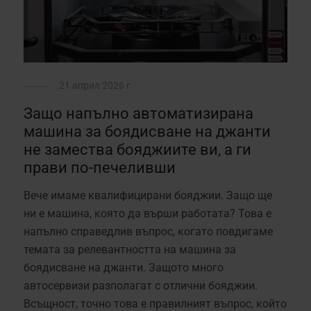
21 април 2026 г.
Защо напълно автоматизирана
машина за боядисване на джанти
не замества бояджиите ви, а ги
прави по-печеливши
Вече имаме квалифицирани бояджии. Защо ще
ни е машина, която да върши работата? Това е
напълно справедлив въпрос, когато повдигаме
темата за релевантността на машина за
боядисване на джанти. Защото много
автосервизи разполагат с отлични бояджии.
Всъщност, точно това е правилният въпрос, който