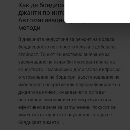
Как да боядисате алуминиеви
джанти по интелигентен начин:
Автоматизация срещу ръчни
методи
В днешната индустрия за ремонт на колела
боядисването не е просто услуга с добавена
стойност. То е от съществено значение за
увеличаване на печалбите и гарантиране на
качеството. Независимо дали става въпрос за
отстраняване на бордюри, възстановяване на
избледняло покритие или персонализиране на
джанти за клиент, очакванията остават
постоянни: висококачествени резултати и
ефективно време за изпълнение. Фокусът се
измества от простото научаване как да се
боядисват джанти ...