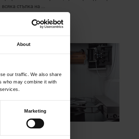
всяка стъпка на ...
Още
About
se our traffic. We also share
ers who may combine it with
 services.
Marketing
март 21, 2025