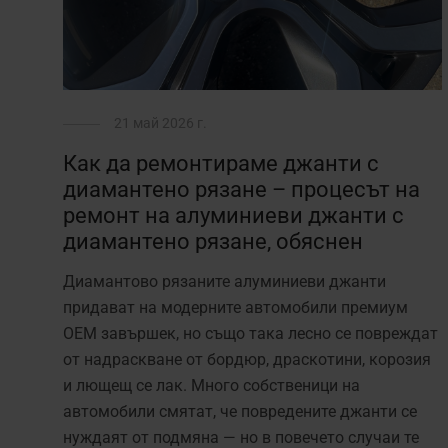
21 май 2026 г.
Как да ремонтираме джанти с
диамантено рязане – процесът на
ремонт на алуминиеви джанти с
диамантено рязане, обяснен
Диамантово рязаните алуминиеви джанти
придават на модерните автомобили премиум
OEM завършек, но също така лесно се повреждат
от надраскване от бордюр, драскотини, корозия
и лющещ се лак. Много собственици на
автомобили смятат, че повредените джанти се
нуждаят от подмяна — но в повечето случаи те