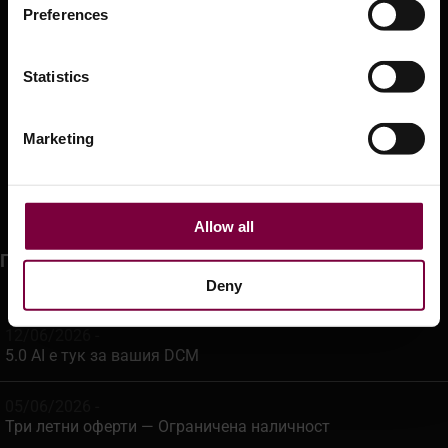
Preferences
Услуги
Statistics
Правила и условия
Банкова информация
Marketing
Доставка
Уеб магазин
Allow all
Последни новини
Deny
12/06/2026 -
5.0 AI е тук за вашия DCM
05/06/2026 -
Три летни оферти — Ограничена наличност