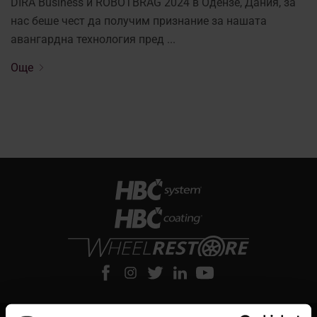
DIRA Business и ROBOTBRAG 2024 в Одензе, Дания, за
нас беше чест да получим признание за нашата
авангардна технология пред ...
Още