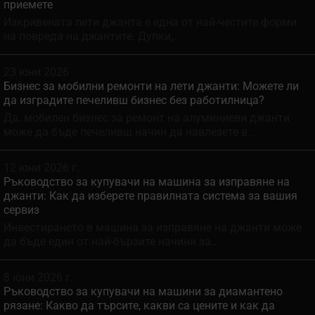
приемете
Изкривената лети джанта е една от най-честите форми
на повреда на джантите. Дупки,.
23 юни 2026
Бизнес за мобилни ремонти на лети джанти: Можете ли
да изградите печеливш бизнес без работилница?
Да. мобилен бизнес за ремонт на алуминиеви джанти
може да бъде печеливш начин да навлезете в...
12 юни 2026 г.
Ръководство за купувачи на машина за изправяне на
джанти: Как да изберете правилната система за вашия
сервиз
Инвестирането в машина за изправяне на джанти може
да бъде един от най-бързите начини за...
8 юни 2026 г.
Ръководство за купувачи на машини за диамантено
рязане: Какво да търсите, какви са цените и как да