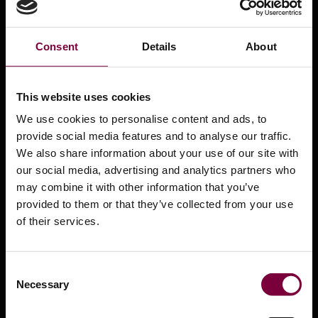
За системата HBC
За системата HBC
Consent
Details
About
Опции за лизинг и финансиране
Център за поддръжка
This website uses cookies
Обучение
We use cookies to personalise content and ads, to
provide social media features and to analyse our traffic.
Информационни листове за безопасност
We also share information about your use of our site with
our social media, advertising and analytics partners who
Видеоклипове за продукти
may combine it with other information that you’ve
Пресцентър
provided to them or that they’ve collected from your use
of their services.
Какво е Smart Repair?
Дистрибутори
Consent
Одобрения на OEM
Necessary
Selection
Свържете се с нас