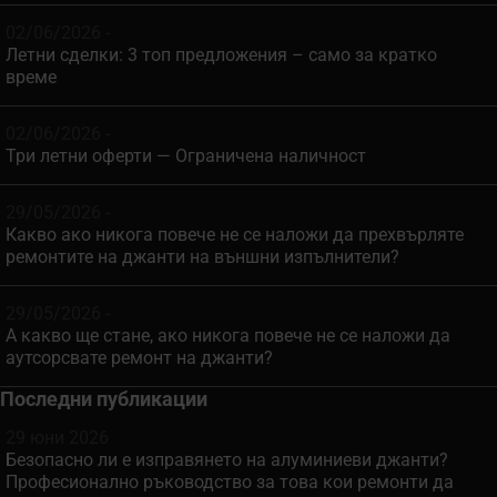
02/06/2026 -
Летни сделки: 3 топ предложения – само за кратко
време
02/06/2026 -
Три летни оферти — Ограничена наличност
29/05/2026 -
Какво ако никога повече не се наложи да прехвърляте
ремонтите на джанти на външни изпълнители?
29/05/2026 -
А какво ще стане, ако никога повече не се наложи да
аутсорсвате ремонт на джанти?
Последни публикации
29 юни 2026
Безопасно ли е изправянето на алуминиеви джанти?
Професионално ръководство за това кои ремонти да