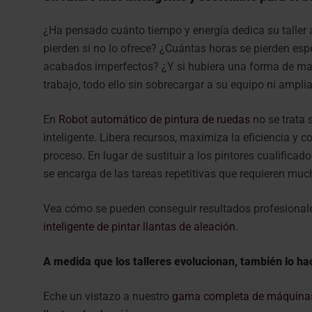
¿Ha pensado cuánto tiempo y energía dedica su taller a
pierden si no lo ofrece? ¿Cuántas horas se pierden esp
acabados imperfectos? ¿Y si hubiera una forma de mante
trabajo, todo ello sin sobrecargar a su equipo ni ampli
En
Robot automático de pintura de ruedas
no se trata 
inteligente. Libera recursos, maximiza la eficiencia y c
proceso. En lugar de sustituir a los pintores cualificad
se encarga de las tareas repetitivas que requieren muc
Vea cómo se pueden conseguir resultados profesional
inteligente de pintar llantas de aleación
.
A medida que los talleres evolucionan, también lo ha
Eche un vistazo a nuestro
gama completa de máquinas d