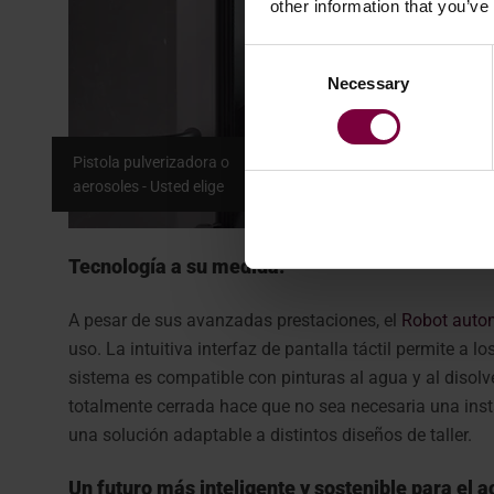
other information that you’ve
Consent
Necessary
Selection
Pistola pulverizadora o
aerosoles - Usted elige
Tecnología a su medida.
A pesar de sus avanzadas prestaciones, el
Robot autom
uso. La intuitiva interfaz de pantalla táctil permite a l
sistema es compatible con pinturas al agua y al disolv
totalmente cerrada hace que no sea necesaria una insta
una solución adaptable a distintos diseños de taller.
Un futuro más inteligente y sostenible para el a