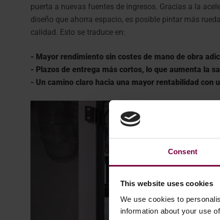
puerta a nuevas fuentes de ingresos. Gracias a la acele
diseño que ahorra espacio, es posible pintar más rued
calidad. Esto se traduce en:
- Mayor rendimiento sin costes de mano de obra adic
- Plazos de entrega más cortos, lo que aumenta la sat
- Un camino claro hacia una mayor rentabilidad con un
Consent
This website uses cookies
We use cookies to personalis
information about your use of