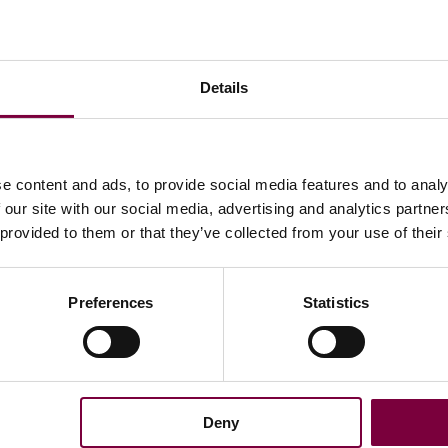
solicitados- deben repartir su tiempo entre las tareas,
lo que ...
Más
Details
e content and ads, to provide social media features and to analy
 our site with our social media, advertising and analytics partn
 provided to them or that they’ve collected from your use of their
Preferences
Statistics
s
Últimas noticias
s generales
12/06/2026 -
Deny
n bancaria
5.0 La IA está aquí para su D