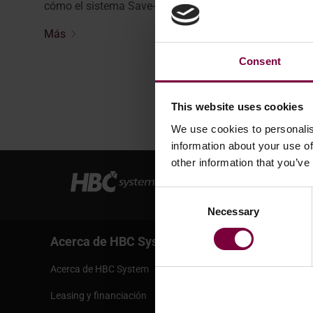
cómo el sistema Save-a-Wheel de la WM600 ...
Más
Consent
This website uses cookies
We use cookies to personalis
information about your use of
other information that you’ve
Consent
Necessary
Selection
Acerca de HBC System
Servicio
Acerca de HBC System
Condicione
Leasing y financiación
Informació