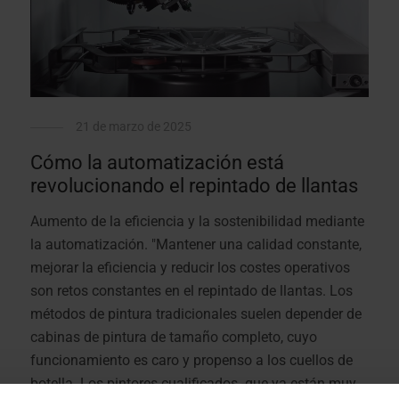
21 de marzo de 2025
Cómo la automatización está
revolucionando el repintado de llantas
Aumento de la eficiencia y la sostenibilidad mediante
la automatización. "Mantener una calidad constante,
mejorar la eficiencia y reducir los costes operativos
son retos constantes en el repintado de llantas. Los
métodos de pintura tradicionales suelen depender de
cabinas de pintura de tamaño completo, cuyo
funcionamiento es caro y propenso a los cuellos de
botella. Los pintores cualificados -que ya están muy