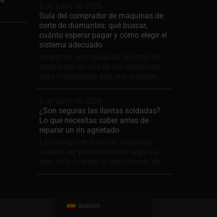
8 de junio de 2026
Guía del comprador de máquinas de
corte de diamantes: qué buscar,
cuánto esperar pagar y cómo elegir el
sistema adecuado
Invertir en una máquina de corte de
diamantes es una de las decisiones
más importantes que una aleación...
5 de junio de 2026
¿Son seguras las llantas soldadas?
Lo que necesitas saber antes de
reparar un rin agrietado
Las llantas de aleación soldadas
pueden ser perfectamente seguras,
pero solo cuando el tipo correcto de...
Spanish