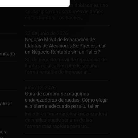
Una llanta de aleación doblada es uno
de los tipos más comunes de daños
en las llantas. Los baches,...
23 de junio de 2026
Negocio Móvil de Reparación de
Llantas de Aleación: ¿Se Puede Crear
un Negocio Rentable sin un Taller?
imitado
Sí. Un negocio móvil de reparación de
llantas de aleación puede ser una
forma rentable de ingresar al...
junio 12, 2026
Guía de compra de máquinas
enderezadoras de ruedas: Cómo elegir
alizar
el sistema adecuado para tu taller
Invertir en una máquina enderezadora
de ruedas puede ser una de las
formas más rápidas para un...
iera
de