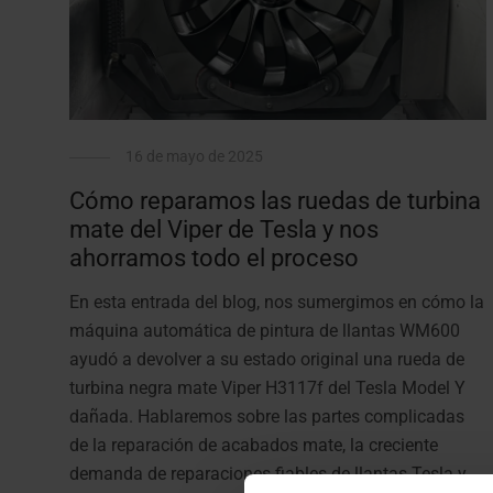
16 de mayo de 2025
Cómo reparamos las ruedas de turbina
mate del Viper de Tesla y nos
ahorramos todo el proceso
En esta entrada del blog, nos sumergimos en cómo la
máquina automática de pintura de llantas WM600
ayudó a devolver a su estado original una rueda de
turbina negra mate Viper H3117f del Tesla Model Y
dañada. Hablaremos sobre las partes complicadas
de la reparación de acabados mate, la creciente
demanda de reparaciones fiables de llantas Tesla y