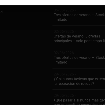
05/06/2026 -
ual
Tres ofertas de verano — Stock
limitado
02/06/2026 -
Ofertas de Verano: 3 ofertas
principales – solo por tiempo l
02/06/2026 -
Tres ofertas de verano — Stock
limitado
29/05/2026 -
¿Y si nunca tuvieras que extern
la reparación de ruedas?
29/05/2026 -
¿Qué pasaría si nunca más tuv
que externalizar reparaciones 