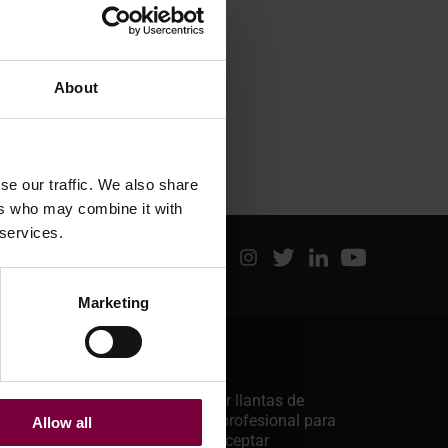
sino también a ...
Más
About
se our traffic. We also share
ers who may combine it with
 services.
Marketing
Últimas entradas
29 de junio de 2026
¿Es seguro enderezar llantas de
aleación? Una guía profesional para
Allow all
CM
saber qué trabajos aceptar