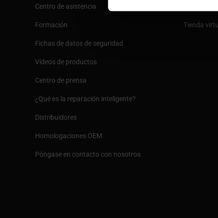
Centro de asistencia
Envío
Formación
Tienda virt
Fichas de datos de seguridad
Vídeos de productos
Centro de prensa
¿Qué es la reparación inteligente?
Distribuidores
Homologaciones OEM
Póngase en contacto con nosotros