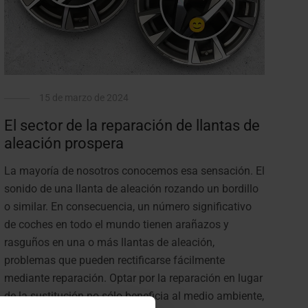
15 de marzo de 2024
El sector de la reparación de llantas de
aleación prospera
La mayoría de nosotros conocemos esa sensación. El
sonido de una llanta de aleación rozando un bordillo
o similar. En consecuencia, un número significativo
de coches en todo el mundo tienen arañazos y
rasguños en una o más llantas de aleación,
problemas que pueden rectificarse fácilmente
mediante reparación. Optar por la reparación en lugar
de la sustitución no sólo beneficia al medio ambiente,