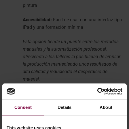
pintura
Accesibilidad:
Fácil de usar con una interfaz tipo
iPad y una formación mínima
Esta opción tiende un puente entre los métodos
manuales y la automatización profesional,
ofreciendo a los talleres la posibilidad de ampliar
la producción manteniendo unos resultados de
alta calidad y reduciendo el desperdicio de
material.
Si también está sopesando el repintado manual frente al
Consent
Details
About
automatizado, consulte nuestro artículo relacionado:
Cómo pintar llantas de aleación de forma inteligente:
Automatización vs. Métodos Manuales.
This website uses cookies