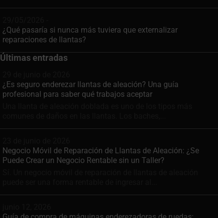
29/05/2026 -
¿Qué pasaría si nunca más tuviera que externalizar
reparaciones de llantas?
Últimas entradas
29 de junio de 2026
¿Es seguro enderezar llantas de aleación? Una guía
profesional para saber qué trabajos aceptar
Una llanta de aleación doblada es uno de los tipos más
comunes de daños en las llantas. Los baches,...
23 de junio de 2026
Negocio Móvil de Reparación de Llantas de Aleación: ¿Se
Puede Crear un Negocio Rentable sin un Taller?
Sí. Un negocio móvil de reparación de llantas de aleación
puede ser una forma rentable de ingresar al...
junio 12, 2026
Guía de compra de máquinas enderezadoras de ruedas: