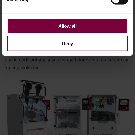
pulverizadoras.
Este nivel de automatización es la razón por la que
Allow all
concesionarios, talleres de carrocería, centros de
neumáticos e incluso fabricantes de vehículos eléctricos
Deny
están adoptando cada vez más sistemas como la máquina
automática de pintura de llantas WM600. De este modo,
pueden adelantarse a sus competidores en un mercado en
rápida evolución.