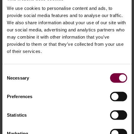
We use cookies to personalise content and ads, to
Por qué los talleres optan por la
provide social media features and to analyse our traffic.
automatización
We also share information about your use of our site with
our social media, advertising and analytics partners who
may combine it with other information that you’ve
Muchos talleres de reparación de ruedas se centran en la
provided to them or that they’ve collected from your use
eficiencia. La pintadora de llantas automatiza el proceso
of their services.
de pintado, lo que permite a los técnicos ocuparse de otras
tareas al tiempo que garantiza un acabado uniforme y de
calidad de fábrica, con lo que el negocio está preparado
Consent
para el futuro.
Necessary
Selection
La pintadora de ruedas aumenta la escalabilidad, lo que
Preferences
permite a los talleres procesar más ruedas al día sin costes
de mano de obra adicionales. Reduce los residuos de
Statistics
pintura hasta en 50% en comparación con los métodos
manuales, favorece la sostenibilidad y permite el cambio
automático entre latas de aerosol y pistolas
Marketing