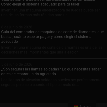
Cómo elegir el sistema adecuado para tu taller
Invertir en una máquina enderezadora de ruedas puede ser
una de las formas más rápidas para un...
8 de junio de 2026
Guía del comprador de máquinas de corte de diamantes: qué
buscar, cuánto esperar pagar y cómo elegir el sistema
adecuado
Invertir en una máquina de corte de diamantes es una de las
decisiones más importantes que una aleación...
5 de junio de 2026
¿Son seguras las llantas soldadas? Lo que necesitas saber
antes de reparar un rin agrietado
Las llantas de aleación soldadas pueden ser perfectamente
seguras, pero solo cuando el tipo correcto de...
Spanish