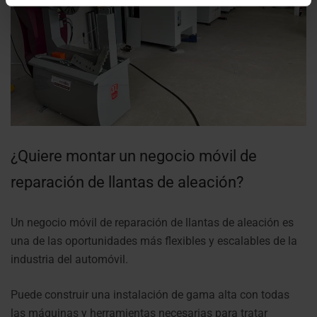
¿Quiere montar un negocio móvil de
reparación de llantas de aleación?
Un negocio móvil de reparación de llantas de aleación es
una de las oportunidades más flexibles y escalables de la
industria del automóvil.
Puede construir una instalación de gama alta con todas
las máquinas y herramientas necesarias para tratar