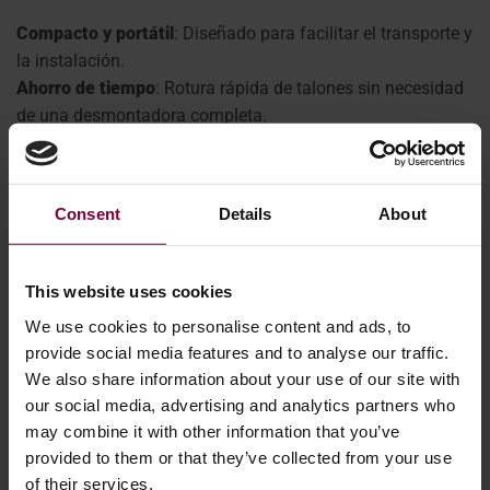
Compacto y portátil
: Diseñado para facilitar el transporte y
la instalación.
Ahorro de tiempo
: Rotura rápida de talones sin necesidad
de una desmontadora completa.
Versátil
: Funciona con llantas pintadas, pulidas o
diamantadas.
Ideal para profesionales móviles
: Mantiene los trabajos en
Consent
Details
About
movimiento de forma rápida y eficaz in situ.
Ampliar su taller móvil
This website uses cookies
Una de las mayores ventajas de un negocio móvil de
We use cookies to personalise content and ads, to
reparación de ruedas es la flexibilidad. Puedes empezar
provide social media features and to analyse our traffic.
poco a poco y ampliarte a medida que crece la demanda.
We also share information about your use of our site with
our social media, advertising and analytics partners who
may combine it with other information that you’ve
La mayoría de las instalaciones móviles comienzan con lo
provided to them or that they’ve collected from your use
esencial: una máquina de corte de diamante, una
of their services.
enderezadora de ruedas, una destalonadora y consumibles