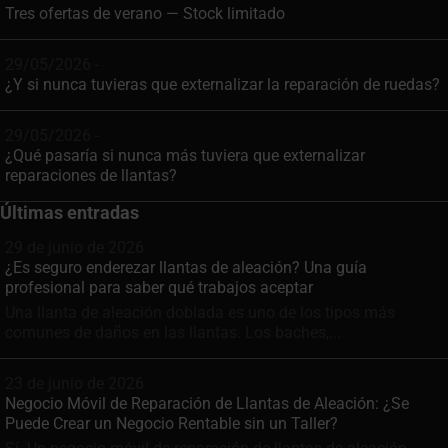
Tres ofertas de verano — Stock limitado
29/05/2026 -
¿Y si nunca tuvieras que externalizar la reparación de ruedas?
29/05/2026 -
¿Qué pasaría si nunca más tuviera que externalizar
reparaciones de llantas?
Últimas entradas
29 de junio de 2026
¿Es seguro enderezar llantas de aleación? Una guía
profesional para saber qué trabajos aceptar
Una llanta de aleación doblada es uno de los tipos más
comunes de daños en las llantas. Los baches,...
23 de junio de 2026
Negocio Móvil de Reparación de Llantas de Aleación: ¿Se
Puede Crear un Negocio Rentable sin un Taller?