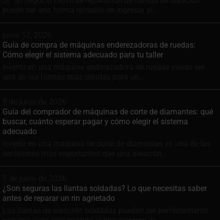
Sí. Un negocio móvil de reparación de llantas de aleación
puede ser una forma rentable de ingresar al...
junio 12, 2026
Guía de compra de máquinas enderezadoras de ruedas:
Cómo elegir el sistema adecuado para tu taller
Invertir en una máquina enderezadora de ruedas puede ser
una de las formas más rápidas para un...
8 de junio de 2026
Guía del comprador de máquinas de corte de diamantes: qué
buscar, cuánto esperar pagar y cómo elegir el sistema
adecuado
Invertir en una máquina de corte de diamantes es una de las
decisiones más importantes que una aleación...
5 de junio de 2026
¿Son seguras las llantas soldadas? Lo que necesitas saber
antes de reparar un rin agrietado
Las llantas de aleación soldadas pueden ser perfectamente