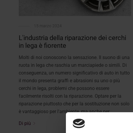
15 marzo 2024
L'industria della riparazione dei cerchi
in lega è fiorente
Molti di noi conoscono la sensazione. Il suono di una
ruota in lega che raschia un marciapiede o simili. Di
conseguenza, un numero significativo di auto in tutto
il mondo presenta graffi e abrasioni su uno o più
cerchi in lega, problemi che possono essere
facilmente risolti con la riparazione. Optare per la
riparazione piuttosto che per la sostituzione non solo
è vantaggioso per l'ambiente, ma anche per ...
Di più