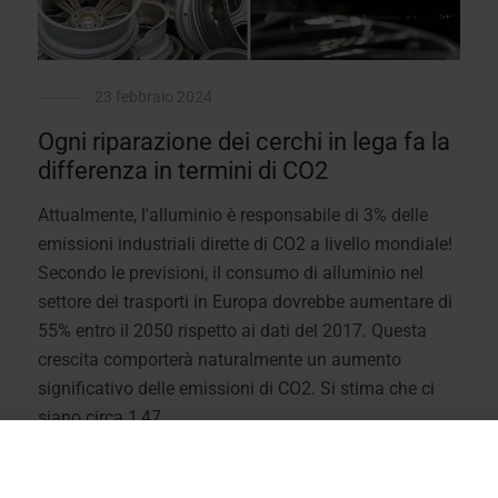
23 febbraio 2024
Ogni riparazione dei cerchi in lega fa la
differenza in termini di CO2
Attualmente, l'alluminio è responsabile di 3% delle
emissioni industriali dirette di CO2 a livello mondiale!
Secondo le previsioni, il consumo di alluminio nel
settore dei trasporti in Europa dovrebbe aumentare di
55% entro il 2050 rispetto ai dati del 2017. Questa
crescita comporterà naturalmente un aumento
significativo delle emissioni di CO2. Si stima che ci
siano circa 1,47 ...
Di più