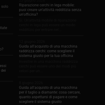
23 giugno 2026
Riparazione cerchi in lega mobile:
– solo
puoi creare un'attività redditizia senza
un'officina?
Sì. Un'attività mobile di riparazione
cerchi in lega può essere un modo
itate
redditizio per entrare nel...
12 giugno 2026
Guida all'acquisto di una macchina
no?
raddrizza cerchi: come scegliere il
sistema giusto per la tua officina
Investire in una macchina raddrizza
essi
cerchi può essere uno dei modi più
 dei
veloci per un...
8 giugno 2026
Guida all'acquisto di una macchina
per il taglio a diamante: cosa cercare,
quanto aspettarsi di pagare e come
scegliere il sistema giusto