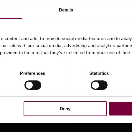
Details
e content and ads, to provide social media features and to analy
 our site with our social media, advertising and analytics partn
 provided to them or that they’ve collected from your use of their
Ultime notizie
Preferences
Statistics
ondizioni
12/06/2026 -
i sulla banca
5.0 L'AI è qui per il tuo DCM
Deny
05/06/2026 -
eb
Tre Offerte Estive — Scorte Lim