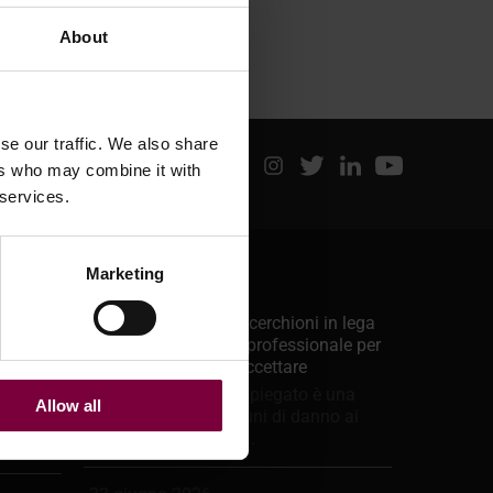
About
se our traffic. We also share
ers who may combine it with
 services.
Ultimi messaggi
Marketing
Giugno 29, 2026
La raddrizzatura dei cerchioni in lega
è sicura? Una guida professionale per
sapere quali lavori accettare
Un cerchione in lega piegato è una
Allow all
delle forme più comuni di danno ai
cerchioni. Le buche,...
itate