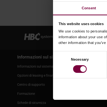
Consent
This website uses cookies
We use cookies to personalis
information about your use of
other information that you’ve
Consent
Informazioni sul sistema HBC
Servizi
Necessary
Selection
Informazioni sul sistema HBC
Termini e c
Opzioni di leasing e finanziamento
Informazion
Centro di supporto
Spedizione
Formazione
Negozio w
Schede di sicurezza