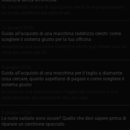
Sì. Un'attività mobile di riparazione cerchi in lega può essere
un modo redditizio per entrare nel...
12 giugno 2026
Guida all'acquisto di una macchina raddrizza cerchi: come
scegliere il sistema giusto per la tua officina
Investire in una macchina raddrizza cerchi può essere uno dei
modi più veloci per un...
8 giugno 2026
Guida all'acquisto di una macchina per il taglio a diamante:
cosa cercare, quanto aspettarsi di pagare e come scegliere il
sistema giusto
Investire in una macchina per il taglio del diamante è una
delle decisioni più importanti che una lega...
5 giugno 2026
Le ruote saldate sono sicure? Quello che devi sapere prima di
riparare un cerchione spaccato