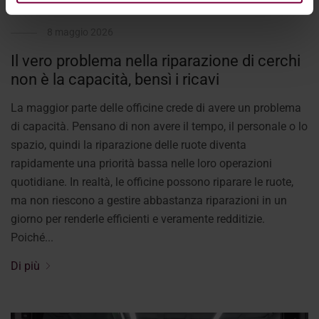
8 maggio 2026
Il vero problema nella riparazione di cerchi
non è la capacità, bensì i ricavi
La maggior parte delle officine crede di avere un problema
di capacità. Pensano di non avere il tempo, il personale o lo
spazio, quindi la riparazione delle ruote diventa
rapidamente una priorità bassa nelle loro operazioni
quotidiane. In realtà, le officine possono riparare le ruote,
ma non riescono a gestire abbastanza riparazioni in un
giorno per renderle efficienti e veramente redditizie.
Poiché...
Di più