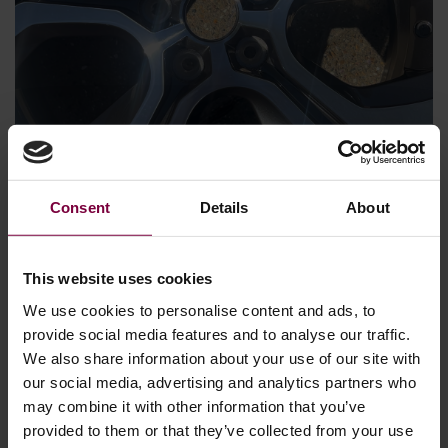
Consent
Details
About
21 maggio 2026
Come riparare i cerchi diamantati – il
processo spiegato
This website uses cookies
We use cookies to personalise content and ads, to
I cerchi in lega diamantati donano alle auto moderne una
provide social media features and to analyse our traffic.
finitura OEM di lusso, ma sono anche facilmente
We also share information about your use of our site with
danneggiati da graffi sui marciapiedi, graffi, corrosione e
our social media, advertising and analytics partners who
vernice scrostata. Molti proprietari di veicoli pensano che le
may combine it with other information that you’ve
ruote danneggiate debbano essere sostituite, ma nella
provided to them or that they’ve collected from your use
maggior parte dei casi possono essere riparate e restaurate