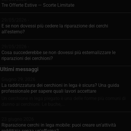
Tre Offerte Estive — Scorte Limitate
29/05/2026 -
E se non dovessi più cedere la riparazione dei cerchi
all'esterno?
29/05/2026 -
Cosa succederebbe se non dovessi più esternalizzare le
riparazioni dei cerchioni?
Ultimi messaggi
Giugno 29, 2026
La raddrizzatura dei cerchioni in lega è sicura? Una guida
professionale per sapere quali lavori accettare
Un cerchione in lega piegato è una delle forme più comuni di
danno ai cerchioni. Le buche,...
23 giugno 2026
Riparazione cerchi in lega mobile: puoi creare un'attività
redditizia senza un'officina?