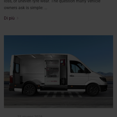
loss, or uneven tyre wear. The question many vehicle
owners ask is simple: …
Di più
23 giugno 2026