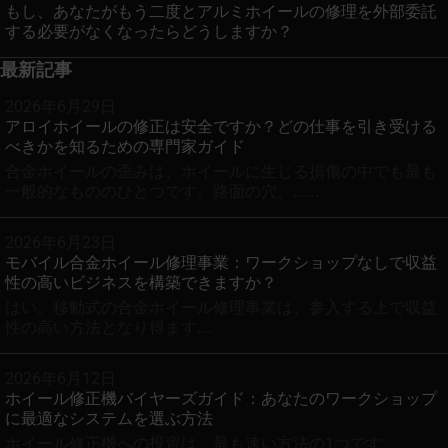
もし、あなたがもう二度とアルミホイールの修理を外部委託
する必要がなくなったらどうしますか？
最新記事
2026年6月29日
アロイホイールの修正は安全ですか？どの仕事を引き受ける
べきかを知るための専門家ガイド
合金ホイールの歪みは、ホイールに生じる損傷の中でも最も
一般的なもののひとつです。路面の穴、…….
2026年6月23日
モバイル合金ホイール修理事業：ワークショップなしで収益
性の高いビジネスを構築できますか？
はい。移動式の合金ホイール修理事業は、参入する上で収益
性の高い方法となり得ます….
2026年6月12日
ホイール修正機バイヤーズガイド：あなたのワークショップ
に最適なシステムを選ぶ方法
ホイール修正機への投資は、最も速い方法の1つです。.