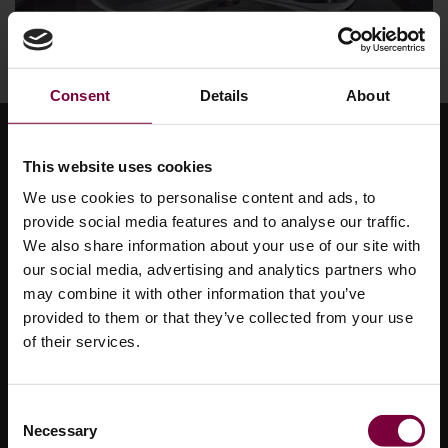
合金ホイールの塗装
Consent
Details
About
合金ホイール修理の全工程
This website uses cookies
We use cookies to personalise content and ads, to
当社の高度なWheel Restoreソリューションで、完全な合
provide social media features and to analyse our traffic.
金ホイール修理プロセスを体験してください。.
We also share information about your use of our site with
our social media, advertising and analytics partners who
完全な合金ホイールの修復には、準備、修理、再仕上げと
may combine it with other information that you’ve
いう3つの重要な段階があります。各段階は、精密さ、効
provided to them or that they’ve collected from your use
率性、プロフェッショナルな結果を提供するように設計さ
of their services.
れています。.
縁石で損傷したリムからショールームで使用できるホイー
Consent
Necessary
ルまで、当社のプロセスは迅速で環境に優しく、労働力を
Selection