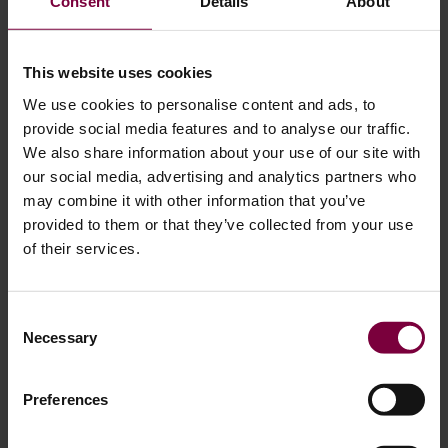
Consent
Details
About
も大幅に安価です。.
多くの場合、ひび割れたホイールは曲がってもいます。溶
This website uses cookies
接はひび割れを修理しますが、衝撃による歪みは修正しま
We use cookies to personalise content and ads, to
せん。専門家
溶接に代わるホイール修正
使用
ホイールス
provide social media features and to analyse our traffic.
トレートナー
車輪を安全にサービスに戻すために、～が
We also share information about your use of our site with
必要になる場合があります。.
our social media, advertising and analytics partners who
may combine it with other information that you’ve
provided to them or that they’ve collected from your use
溶接が最適ではない場合
of their services.
溶接は多くの亀裂の入ったホイールに有効ですが、常に最
善の解決策とは限りません。.
Consent
Necessary
Selection
場合によっては、損傷は単なるひび割れにとどまりませ
ん。ホイールは、材料の欠損、縁石による深い損傷、腐
Preferences
食、または衝撃による変形がある可能性もあります。この
ような状況では、溶接だけではホイールの元の形状や表面