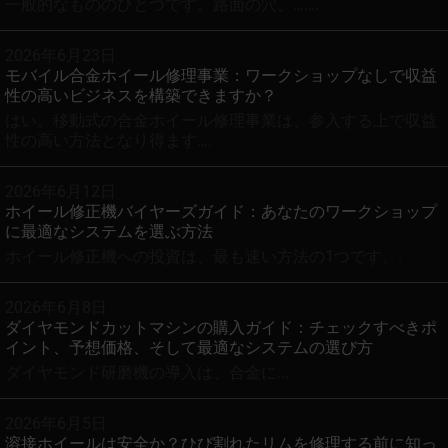
一般的なもののひとつです。路面の穴、…….
2026年6月23日
モバイル合金ホイール修理事業：ワークショップなしで収益
性の高いビジネスを構築できますか？
はい。移動式の合金ホイール修理事業は、参入する上で収益
性の高い方法となり得ます….
2026年6月12日
ホイール修正機バイヤーズガイド：あなたのワークショップ
に最適なシステムを選ぶ方法
ホイール修正機への投資は、最も速い方法の1つです。.
2026年6月8日
ダイヤモンドカットマシンの購入ガイド：チェックすべきポ
イント、予想価格、そして最適なシステムの選び方
ダイヤモンド研磨機の導入は、合金に...
2026年6月5日
溶接ホイールは安全か？ひび割れたリムを修理する前に知っ