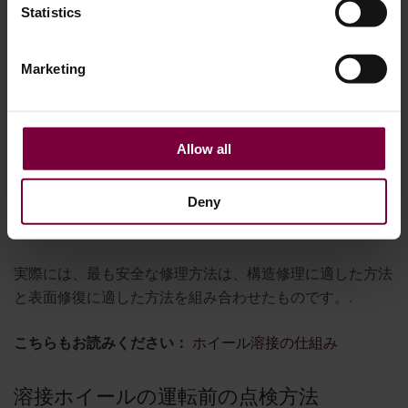
Statistics
状態を完全に修復することはできません。.
溶接で修理できる亀裂であっても、その後に大幅な補修や
Marketing
仕上げ作業が必要となる場合、最も効率的な修理方法とは
限らない。.
Allow all
ここでアルミニウムの修復プロセスが重要になります。ひ
び割れた端を接合するだけでなく、最新の修理システム
Deny
は、最終的な機械加工と再仕上げの前に欠損した材料を再
構築することができます。.
実際には、最も安全な修理方法は、構造修理に適した方法
と表面修復に適した方法を組み合わせたものです。.
こちらもお読みください：
ホイール溶接の仕組み
溶接ホイールの運転前の点検方法