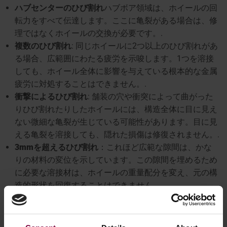
ハブセンターのひび割れ
ハブボア領域は、ホイールの回
転力をすべて伝達します。ここに亀裂がある場合は、修
理ではなくホイールの交換が必要です。.
複数のひび割れ
: 同じホイールに2つ以上のひび割れがあ
る場合、広範囲にわたる疲労を示唆します。1つを溶接
しても、ホイール全体に影響を与えている根本的な金属
疲労に対処することはできません。.
衝撃によるひび割れ
: 舗装の穴や衝突によって曲がった
りひび割れたりしたホイールには、構造全体に目に見え
ない微細な亀裂が生じている可能性があります。目に見
える亀裂を溶接しても、隠れた損傷は修復されません。.
3mmを超えるひび割れ
：これほど広範な隙間は、かな
りの材料の変位を示しています。この隙間を埋めるため
に必要な溶接材は、ホイールの重量配分を変え、元の構
造的形状を回復することはできません。.
疑わしい場合は、ホイールを交換する必要があります。新
しいホイールのコストは、高速での構造的故障の結果より