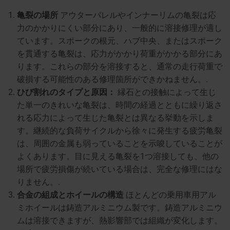
亀裂の場所
アウターバレルやインナーリムの亀裂は応
力のかかりにくい部分にあり、一般的に溶接修理が適し
ています。スポークの根元、ハブ中央、またはスポーク
を貫通する亀裂は、応力がかかり荷重がかかる部分にあ
ります。これらの部分を溶接すると、通常の走行荷重で
破損する可能性のある修理箇所ができかねません。.
ひび割れのタイプと原因：
縁石との接触によって生じ
た単一のきれいな亀裂は、時間の経過とともに繰り返さ
れる応力によって生じた亀裂とは異なる挙動を示しま
す。継続的な負荷サイクルから徐々に発生する疲労亀裂
は、周囲の金属も弱っていることを示唆していることが
よくあります。目に見える亀裂を1つ溶接しても、他の
場所で疲労損傷が続いている場合は、完全な修理にはな
りません。.
合金の組成とホイールの構造
ほとんどの乗用車用アル
ミホイールは鋳造アルミニウム製です。鋳造アルミニウ
ムは溶接できますが、熱影響部では組織が変化します。