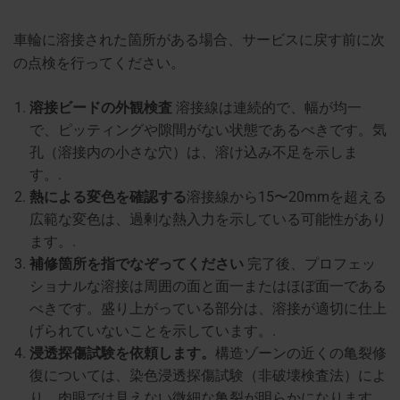
車輪に溶接された箇所がある場合、サービスに戻す前に次
の点検を行ってください。
溶接ビードの外観検査
溶接線は連続的で、幅が均一
で、ピッティングや隙間がない状態であるべきです。気
孔（溶接内の小さな穴）は、溶け込み不足を示しま
す。.
熱による変色を確認する
溶接線から15〜20mmを超える
広範な変色は、過剰な熱入力を示している可能性があり
ます。.
補修箇所を指でなぞってください
完了後、プロフェッ
ショナルな溶接は周囲の面と面一またはほぼ面一である
べきです。盛り上がっている部分は、溶接が適切に仕上
げられていないことを示しています。.
浸透探傷試験を依頼します。
構造ゾーンの近くの亀裂修
復については、染色浸透探傷試験（非破壊検査法）によ
り、肉眼では見えない微細な亀裂が明らかになります。