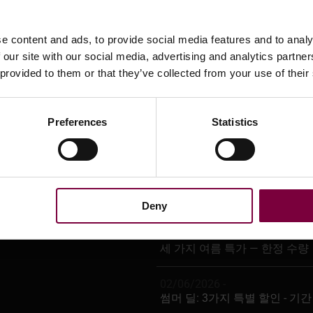
e content and ads, to provide social media features and to analy
 our site with our social media, advertising and analytics partn
 provided to them or that they’ve collected from your use of their
Preferences
Statistics
최신 뉴스
12/06/2026 -
5.0 AI가 DCM을 위해 준비되
Deny
05/06/2026 -
세 가지 여름 특가 — 한정 수량
02/06/2026 -
썸머 딜: 3가지 특별 할인 - 기