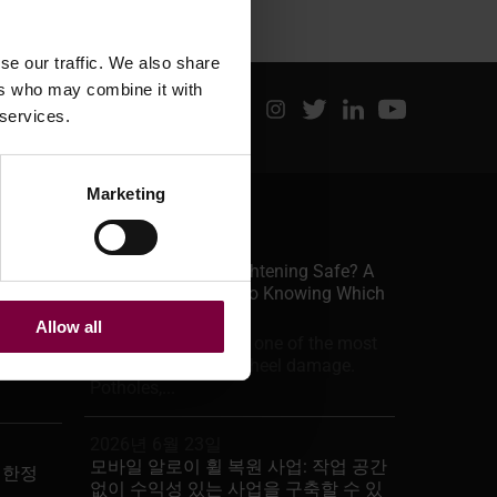
se our traffic. We also share
ers who may combine it with
 services.
Marketing
최신 게시물
6월 29, 2026
Is Alloy Wheel Straightening Safe? A
Professional Guide to Knowing Which
었습니다.
Jobs To Take
Allow all
A bent alloy wheel is one of the most
common forms of wheel damage.
Potholes,...
2026년 6월 23일
모바일 알로이 휠 복원 사업: 작업 공간
간 한정
없이 수익성 있는 사업을 구축할 수 있