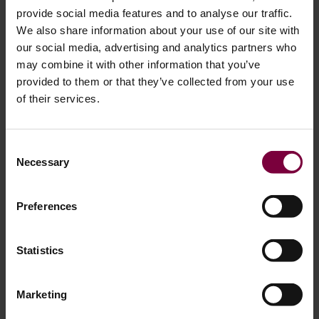
provide social media features and to analyse our traffic.
게 작업의 효율성과 효과를 크게 향상시킬 수 있는 다양한
We also share information about your use of our site with
이점을 제공합니다.
our social media, advertising and analytics partners who
may combine it with other information that you’ve
더 빠른 처리 시간:
타이어 교체 시간을 몇 분에서 몇 초로
provided to them or that they’ve collected from your use
단축
of their services.
손상 방지:
프라이바 자국으로부터 고가의 림 보호
기술자의 업무 부담이 줄어듭니다:
수작업으로 인한 피로
Consent
와 부상 위험 최소화
Necessary
Selection
하루 더 많은 작업:
사용량이 급증하는 성수기에 특히 유
용합니다.
Preferences
올바른 비드 브레이커 선택하기
Statistics
타이어 비드 브레이커를 구매하려는 경우 다음과 같은 옵션
Marketing
이 있습니다: