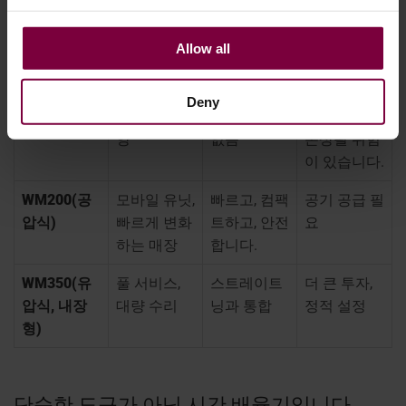
유형
이상적인 대
주요 이점
제한 사항
Allow all
상
수동 도구
긴급 상황,
저렴한 비용,
느리고, 피곤
Deny
매우 적은
전력 필요
하고, 림이
양
없음
손상될 위험
이 있습니다.
WM200(공
모바일 유닛,
빠르고, 컴팩
공기 공급 필
압식)
빠르게 변화
트하고, 안전
요
하는 매장
합니다.
WM350(유
풀 서비스,
스트레이트
더 큰 투자,
압식, 내장
대량 수리
닝과 통합
정적 설정
형)
단순한 도구가 아닌 시간 배율기입니다.