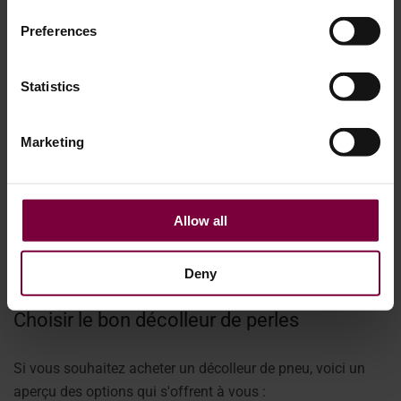
réparation de roues.
Preferences
Délai d'exécution plus court :
Réduire le temps de
démontage des pneus de quelques minutes à quelques
Statistics
secondes
Prévention des dommages :
Protéger les jantes de
Marketing
grande valeur contre les marques de coups de burin
Moins de contraintes pour les techniciens :
Réduire la
fatigue et les risques de blessures liés au travail manuel
Allow all
Plus d'emplois par jour :
Particulièrement utile pendant
les saisons de pointe lorsque le volume augmente
Deny
Choisir le bon décolleur de perles
Si vous souhaitez acheter un décolleur de pneu, voici un
aperçu des options qui s'offrent à vous :