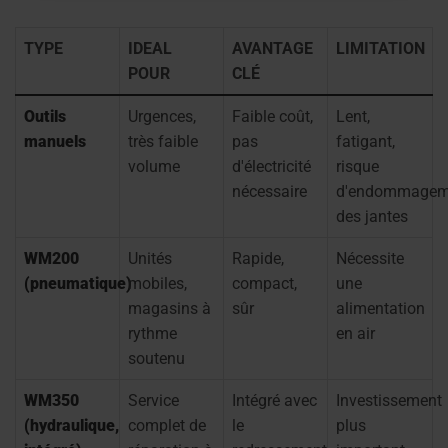
TYPE
IDEAL
AVANTAGE
LIMITATION
POUR
CLÉ
Outils
Urgences,
Faible coût,
Lent,
manuels
très faible
pas
fatigant,
volume
d'électricité
risque
nécessaire
d'endommagem
des jantes
WM200
Unités
Rapide,
Nécessite
(pneumatique)
mobiles,
compact,
une
magasins à
sûr
alimentation
rythme
en air
soutenu
WM350
Service
Intégré avec
Investissement
(hydraulique,
complet de
le
plus