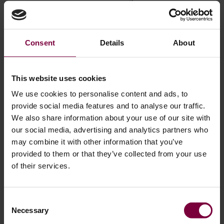
Conçu pour le volume - idéal pour les
ateliers et les concessionnaires très
actifs
Consent
Details
About
Meilleur pour :
Ateliers à haut rendement,
centres de pneus et concessionnaires
This website uses cookies
Valeur :
Optimisation de l'espace au sol,
We use cookies to personalise content and ads, to
performances de pointe et sécurité de
provide social media features and to analyse our traffic.
l'opérateur
We also share information about your use of our site with
our social media, advertising and analytics partners who
may combine it with other information that you’ve
Pourquoi les casse-billes sont-ils
provided to them or that they’ve collected from your use
importants pour votre entreprise ?
of their services.
Les décolleuses de talons de pneus offrent de nombreux
Consent
avantages qui peuvent grandement améliorer l'efficacité
Necessary
Selection
des opérations pour ceux qui gèrent une entreprise de