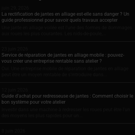
juin 29, 2026
La rectification de jantes en alliage est-elle sans danger ? Un
guide professionnel pour savoir quels travaux accepter
Une jante en alliage voilée est l'une des formes de dommages
aux roues les plus courantes. Les nids-de-poule,...
23 juin 2026
Service de réparation de jantes en alliage mobile : pouvez-
vous créer une entreprise rentable sans atelier ?
Oui. Une entreprise mobile de réparation de jantes en alliage
peut être un moyen rentable de s'introduire dans...
12 juin 2026
Guide d'achat pour redresseuse de jantes : Comment choisir le
bon système pour votre atelier
Investir dans une machine à redresser les roues peut être l'un
des moyens les plus rapides pour un...
8 juin 2026