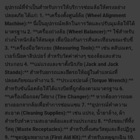
อุปกรณ์ที่จำเป็นสำหรับการให้บริการซ่อมล้อให้ตรงอย่าง
ปลอดภัย ได้แก่: 1. **เครื่องตั้งศูนย์ล้อ (Wheel Alignment
Machine):** นี่เป็นอุปกรณ์หลักในการวัดและปรับมุมล้อให้ได้
มาตรฐาน 2. **เครื่องถ่วงล้อ (Wheel Balancer):** ใช้สำหรับ
ถ่วงน้ำหนักล้อให้สมดุล เพื่อป้องกันการสั่นสะเทือนขณะขับขี่
3. **เครื่องมือวัดระยะ (Measuring Tools):** เช่น ตลับเมตร,
เวอร์เนียคาลิปเปอร์ สำหรับวัดค่าต่างๆ ของล้อและส่วน
ประกอบ 4. **แม่แรงและขาตั้งนิรภัย (Jack and Jack
Stands):** สำหรับยกรถและยึดรถให้อยู่ในตำแหน่งที่
ปลอดภัยขณะทำงาน 5. **ประแจปอนด์ (Torque Wrench):**
สำหรับขันน็อตล้อให้ได้แรงบิดที่ถูกต้องตามมาตรฐาน 6.
**เครื่องมือถอด/ใส่ยาง (Tire Changer):** หากต้องการถอด
ยางออกจากล้อเพื่อทำการซ่อมแซม 7. **อุปกรณ์ทำความ
สะอาด (Cleaning Supplies):** เช่น แปรง, น้ำยาล้าง, ผ้า
สำหรับทำความสะอาดล้อและส่วนประกอบ 8. **ถังขยะ/ที่ทิ้ง
วัสดุ (Waste Receptacles):** สำหรับทิ้งเศษวัสดุและสิ่งปฏิกูล
9. **ชุดปฐมพยาบาล (First Aid Kit):** สำหรับเหตุฉุกเฉิน 10.