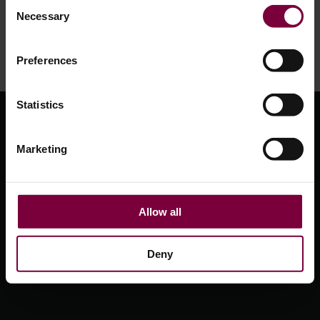
Consent
Necessary
Selection
Preferences
Statistics
Marketing
Allow all
การผสมทำได้ง่าย
แอป Wheel Color Mixing ช่วยขจัดการคาดเดา มอบผลลัพธ์ที่
สม่ำเสมอและไร้ที่ติทุกครั้ง.
Deny