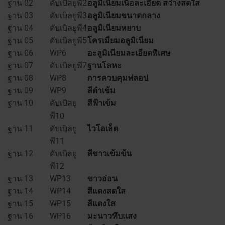
ฐาน 02
ดับเบิลยูพี2
อลูมิเนียมเนื้อละเอียด สว่างสดใส
ฐาน 03
ดับเบิลยูพี3
อลูมิเนียมขนาดกลาง
ฐาน 04
ดับเบิลยูพี4
อลูมิเนียมหยาบ
ฐาน 05
ดับเบิลยูพี5
โครเมียมอลูมิเนียม
ฐาน 06
WP6
อะลูมิเนียมละเอียดพิเศษ
ฐาน 07
ดับเบิลยูพี7
ฐานโลหะ
ฐาน 08
WP8
การควบคุมฟลอป
ฐาน 09
WP9
สีดำเข้ม
ฐาน 10
ดับเบิลยู
สีฟ้าเข้ม
พี10
ฐาน 11
ดับเบิลยู
ไวโอเล็ต​
พี11
ฐาน 12
ดับเบิลยู
สีขาวเข้มข้น
พี12
ฐาน 13
WP13
ขาวอ่อน
ฐาน 14
WP14
สีแดงสดใส
ฐาน 15
WP15
สีแดงใส
ฐาน 16
WP16
มะนาวทึบแสง​