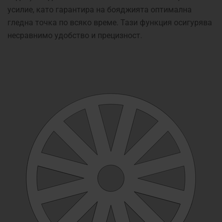
усилие, като гарантира на бояджията оптимална
гледна точка по всяко време. Тази функция осигурява
несравнимо удобство и прецизност.