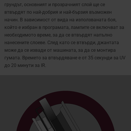
грундът, основният и прозрачният слой ще се
втвърдят по най-добрия и най-бързия възможен
начин. В зависимост от вида на използваната боя,
който е избран в програмата, лампите се включват за
необходимото време, за да се втвърдят напълно
нанесените слоеве. След като се втвърди, джантата
може да се извади от машината, за да се монтира
гумата. Времето за втвърдяване е от 35 секунди за UV
до 20 минути за IR.