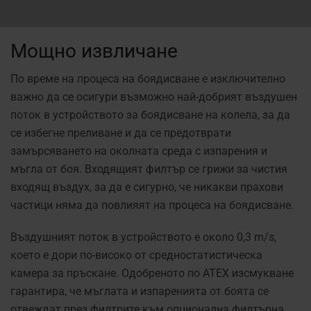
Мощно извличане
По време на процеса на боядисване е изключително
важно да се осигури възможно най-добрият въздушен
поток в устройството за боядисване на колела, за да
се избегне преливане и да се предотврати
замърсяването на околната среда с изпарения и
мъгла от боя. Входящият филтър се грижи за чистия
входящ въздух, за да е сигурно, че никакви прахови
частици няма да повлияят на процеса на боядисване.
Въздушният поток в устройството е около 0,3 m/s,
което е дори по-високо от средностатистическа
камера за пръскане. Одобреното по ATEX изсмукване
гарантира, че мъглата и изпаренията от боята се
отвеждат през филтрите към опционална филтърна