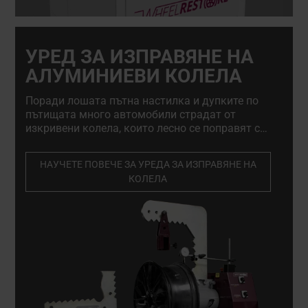
УРЕД ЗА ИЗПРАВЯНЕ НА
АЛУМИНИЕВИ КОЛЕЛА
Поради лошата пътна настилка и дупките по
пътищата много автомобили страдат от
изкривени колела, които лесно се поправят с
уреда за изправяне на колела. Машината за
изправяне на колела е незаменима за
НАУЧЕТЕ ПОВЕЧЕ ЗА УРЕДА ЗА ИЗПРАВЯНЕ НА
сервизите за алуминиеви джанти и за
КОЛЕЛА
сервизите за гуми.