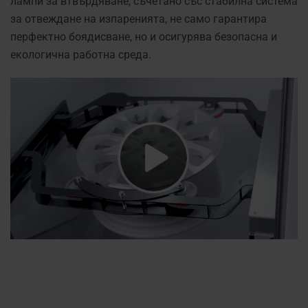
лампи за втвърдяване, съчетано със стабилна система
за отвеждане на изпаренията, не само гарантира
перфектно боядисване, но и осигурява безопасна и
екологична работна среда.