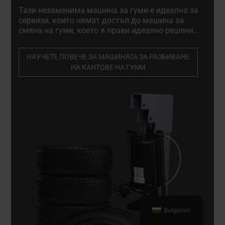
Тази незаменима машина за гуми е идеална за
сервизи, които нямат достъп до машина за
смяна на гуми, което я прави идеално решение
за мобилни сервизи, предлагащи услуги на
място. Професионална, висококачествена
НАУЧЕТЕ ПОВЕЧЕ ЗА МАШИНАТА ЗА РАЗБИВАНЕ
машина за разбиване на гуми. Задължителен
НА КАНТОВЕ НА ГУМИ
елемент за сервизите за алуминиеви джанти и
гумите.
Bulgarian