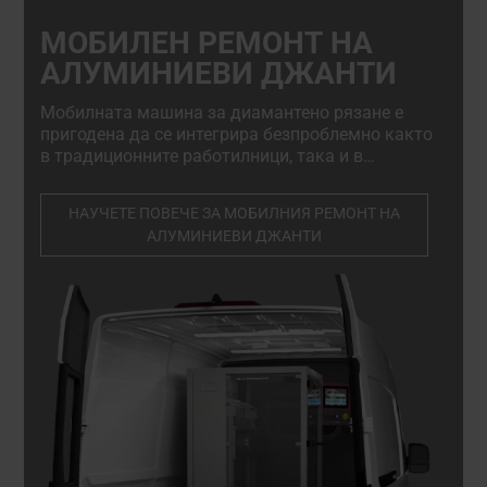
МОБИЛЕН РЕМОНТ НА
АЛУМИНИЕВИ ДЖАНТИ
Мобилната машина за диамантено рязане е
пригодена да се интегрира безпроблемно както
в традиционните работилници, така и в
мобилните инсталации.Компактната ѝ, но
здрава конструкция позволява безпроблемен
НАУЧЕТЕ ПОВЕЧЕ ЗА МОБИЛНИЯ РЕМОНТ НА
монтаж в задната част на микробус, камион
АЛУМИНИЕВИ ДЖАНТИ
или ремарке, което я превръща в ключов
компонент на всяка мобилна ремонтна услуга.