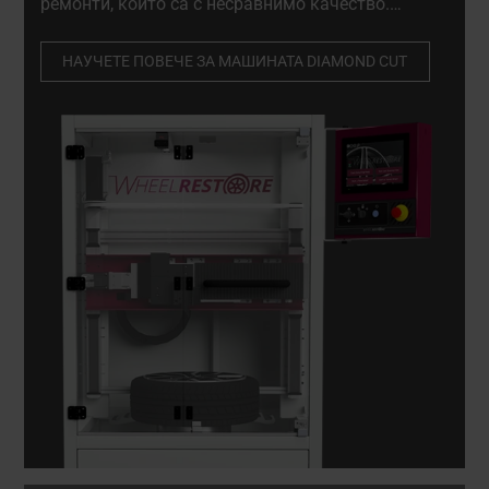
ремонти, които са с несравнимо качество.
Способна е да извършва прецизни
микромилиметрови корекции на повредени
НАУЧЕТЕ ПОВЕЧЕ ЗА МАШИНАТА DIAMOND CUT
колела, като запазва структурната им цялост.