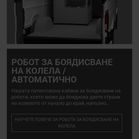
РОБОТ ЗА БОЯДИСВАНЕ
НА КОЛЕЛА /
АВТОМАТИЧНО
Нашата патентована кабина за боядисване на
роботи, която може да боядисва двете страни
на колелото от начало до край, напълно
автоматизирана, използвайки обикновен
пистолет за пръскане или аерозол. Осигуряване
НАУЧЕТЕ ПОВЕЧЕ ЗА РОБОТА ЗА БОЯДИСВАНЕ НА
на оптимално покритие, като същевременно се
КОЛЕЛА
намаляват отпадъците и консумацията на боя
с до 50%