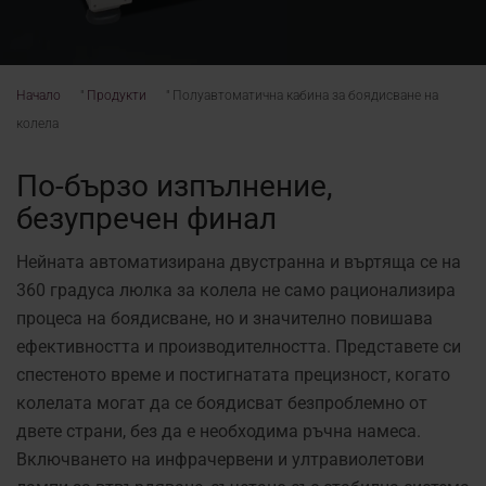
Начало
"
Продукти
"
Полуавтоматична кабина за боядисване на
колела
По-бързо изпълнение,
безупречен финал
Нейната автоматизирана двустранна и въртяща се на
360 градуса люлка за колела не само рационализира
процеса на боядисване, но и значително повишава
ефективността и производителността. Представете си
спестеното време и постигнатата прецизност, когато
колелата могат да се боядисват безпроблемно от
двете страни, без да е необходима ръчна намеса.
Включването на инфрачервени и ултравиолетови