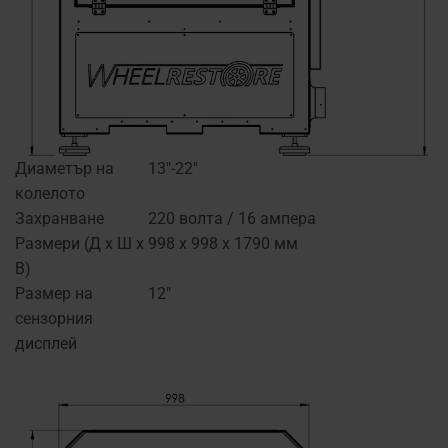
Диаметър на
13"-22"
колелото
Захранване
220 волта / 16 ампера
Размери (Д x Ш x
998 x 998 x 1790 мм
В)
Размер на
12″
сензорния
дисплей