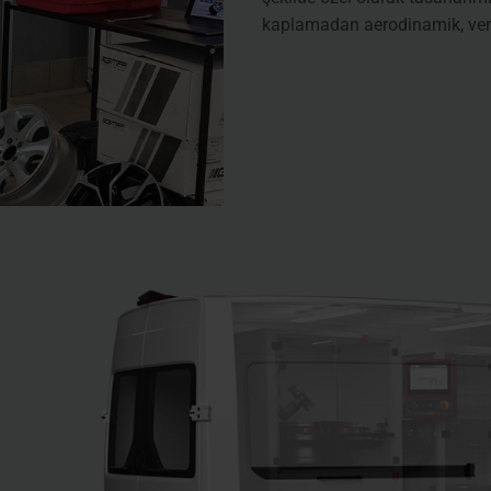
kaplamadan aerodinamik, veriml