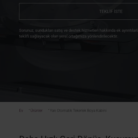
TEKLİF İSTE
Sorunuz, sundukları satış ve destek hizmetleri hakkında ek ayrıntılarla b
teklifi sağlayacak olan yerel ortağımıza yönlendirilecektir.
Ev
"
Ürünler
"
Yarı Otomatik Tekerlek Boya Kabini