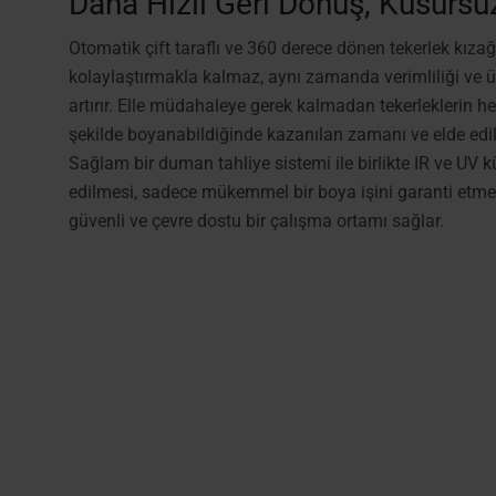
Daha Hızlı Geri Dönüş, Kusursu
Otomatik çift taraflı ve 360 derece dönen tekerlek kıza
kolaylaştırmakla kalmaz, aynı zamanda verimliliği ve ü
artırır. Elle müdahaleye gerek kalmadan tekerleklerin her
şekilde boyanabildiğinde kazanılan zamanı ve elde edil
Sağlam bir duman tahliye sistemi ile birlikte IR ve UV 
edilmesi, sadece mükemmel bir boya işini garanti etm
güvenli ve çevre dostu bir çalışma ortamı sağlar.