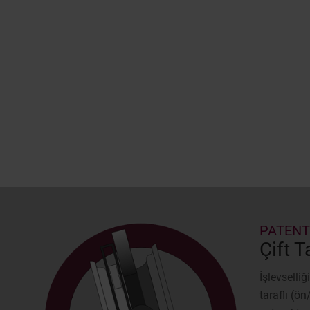
PATENT
Çift 
İşlevselliğ
taraflı (ö