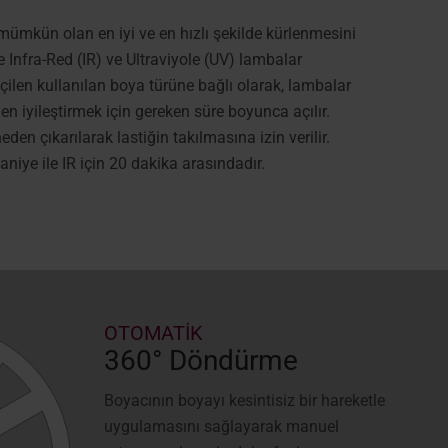
 mümkün olan en iyi ve en hızlı şekilde kürlenmesini
 Infra-Red (IR) ve Ultraviyole (UV) lambalar
eçilen kullanılan boya türüne bağlı olarak, lambalar
iyileştirmek için gereken süre boyunca açılır.
en çıkarılarak lastiğin takılmasına izin verilir.
aniye ile IR için 20 dakika arasındadır.
OTOMATİK
360° Döndürme
Boyacının boyayı kesintisiz bir hareketle
uygulamasını sağlayarak manuel