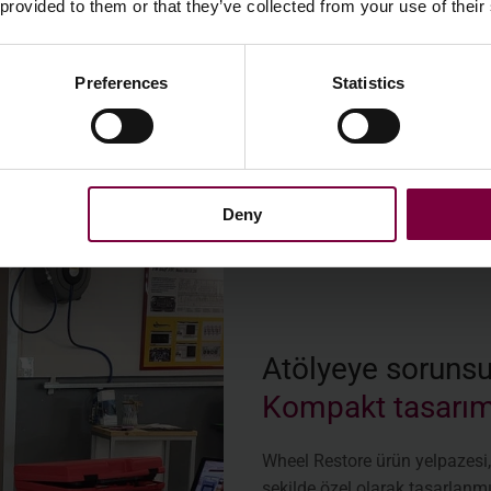
 provided to them or that they’ve collected from your use of their
ma bir püskürtme kabininden
arı ve dumanının filtreler
ürtme kabinine boşaltılmasını
Preferences
Statistics
Deny
Atölyeye sorunsu
Kompakt tasarım,
Wheel Restore ürün yelpazesi,
şekilde özel olarak tasarlanmı