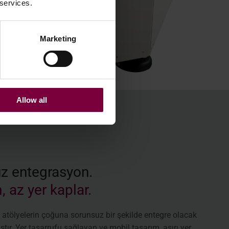
 services.
Marketing
Allow all
z entegrasyon.
 az yer kaplar.
 atölyelerin çoğuna sorunsuz bir şekilde entegre olacak
ştır. Yer tasarrufu sağlayan ve mobil tasarım, aşırı yer