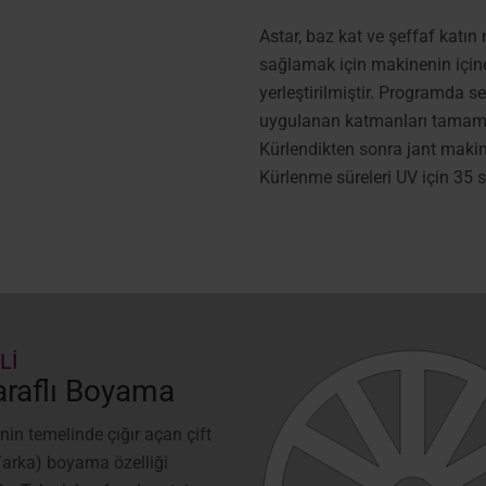
Astar, baz kat ve şeffaf katın
sağlamak için makinenin içine
yerleştirilmiştir. Programda s
uygulanan katmanları tamamen 
Kürlendikten sonra jant makined
Kürlenme süreleri UV için 35 s
Lİ
Taraflı Boyama
inin temelinde çığır açan çift
n/arka) boyama özelliği