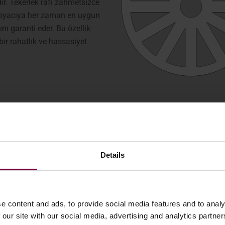
r. Tekerlek rafı zahmetsizce
oyacıya her zaman en uygun
nı garanti eder. Bu özellik
bir rahatlık ve hassasiyet
Details
e çevrenin duman ve boya
nitesinde mümkün olan en iyi
resi, hiçbir toz parçacığının
e content and ads, to provide social media features and to analy
iz giriş havasıyla ilgilenir.
 our site with our social media, advertising and analytics partn