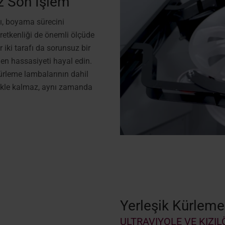
z Son İşlem
ğı, boyama sürecini
retkenliği de önemli ölçüde
 iki tarafı da sorunsuz bir
en hassasiyeti hayal edin.
kürleme lambalarının dahil
ekle kalmaz, aynı zamanda
Yerleşik Kürleme
ULTRAVIYOLE VE KIZIL