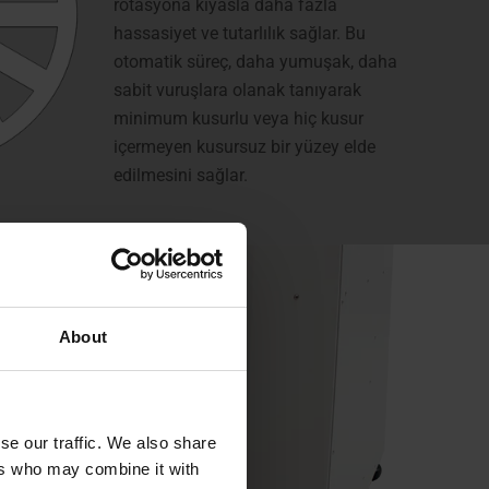
rotasyona kıyasla daha fazla
hassasiyet ve tutarlılık sağlar. Bu
otomatik süreç, daha yumuşak, daha
sabit vuruşlara olanak tanıyarak
minimum kusurlu veya hiç kusur
içermeyen kusursuz bir yüzey elde
edilmesini sağlar.
About
se our traffic. We also share
ers who may combine it with