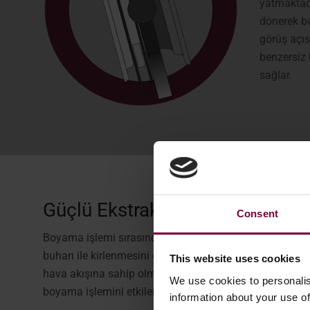
yatmaktadı
dönerek b
görüş açısı
benzersiz 
sağlar.
Güçlü Ekstraksiyon
Consent
Boyama işlemi sırasında, aşırı püskürtmeyi önlemek v
buharı ile kirlenmesini önlemek için Tekerlek Boyası ü
This website uses cookies
hava akışına sahip olmak son derece önemlidir. Giriş filt
We use cookies to personalis
boyama işlemini etkilemeyeceğinden emin olmak için tem
information about your use of