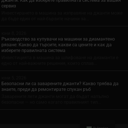
джанти: Как да изберете правилната система за вашия
сервиз
Инвестирането в машина за изправяне на джанти може
да бъде един от най-бързите начини за...
юни 8, 2026
Ръководство за купувачи на машини за диамантено
рязане: Какво да търсите, какви са цените и как да
изберете правилната система
Инвестицията в машина за шлифоване на диаманти е
едно от най-важните решения, които сплав...
юни 5, 2026
Безопасни ли са заварените джанти? Какво трябва да
знаете, преди да ремонтирате спукан ръб
Заварените лети джанти могат да бъдат напълно
безопасни — но само когато правилният тип...