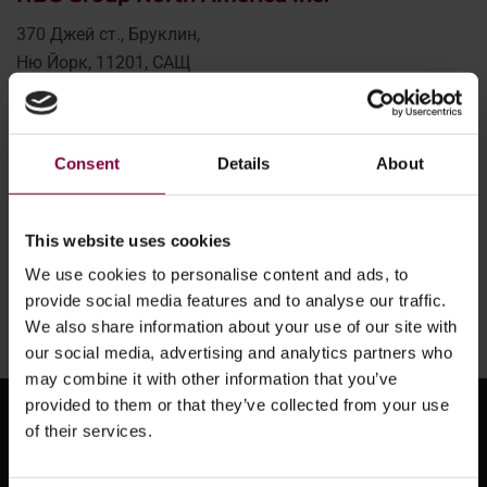
370 Джей ст., Бруклин,
Ню Йорк, 11201, САЩ
Имейл:
info@hbc-system.com
Тел:
+1 917 963 8280
Consent
Details
About
HBC Group Германия
Имейл:
verkauf@hbc-system.com
This website uses cookies
Тел:
+49 43190499891
We use cookies to personalise content and ads, to
Факс: +49 4307900192
provide social media features and to analyse our traffic.
We also share information about your use of our site with
our social media, advertising and analytics partners who
may combine it with other information that you’ve
provided to them or that they’ve collected from your use
of their services.