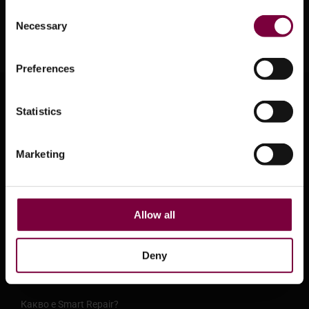
Consent
Necessary
Selection
Preferences
За системата HBC
Statistics
За системата HBC
Опции за лизинг и финансиране
Marketing
Център за поддръжка
Обучение
Allow all
Информационни листове за безопасност
Видеоклипове за продукти
Deny
Пресцентър
Какво е Smart Repair?