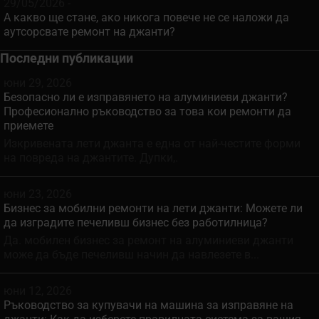
29/05/2026 -
А какво ще стане, ако никога повече не се наложи да
аутсорсвате ремонт на джанти?
Последни публикации
юни 29, 2026
Безопасно ли е изправянето на алуминиеви джанти?
Професионално ръководство за това кои ремонти да
приемете
Изкривената лети джанта е една от най-честите форми
на повреда на джантите. Дупки,.
юни 23, 2026
Бизнес за мобилни ремонти на лети джанти: Можете ли
да изградите печеливш бизнес без работилница?
Да. мобилен бизнес за ремонт на алуминиеви джанти
може да бъде печеливш начин да навлезете в...
юни 12, 2026
Ръководство за купувачи на машина за изправяне на