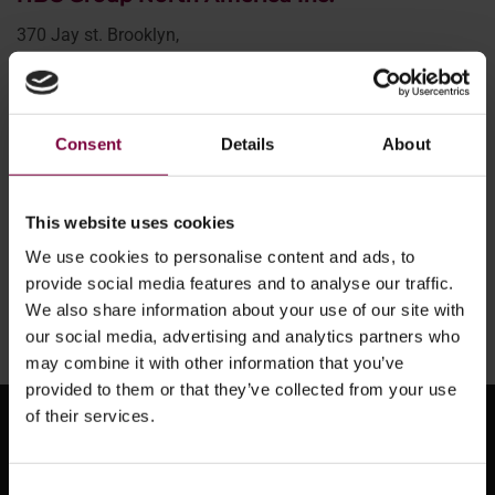
370 Jay st. Brooklyn,
New York, 11201, USA
Courriel :
info@hbc-system.com
Tél :
+1 917 963 8280
Consent
Details
About
Groupe HBC Allemagne
This website uses cookies
Courriel :
verkauf@hbc-system.com
We use cookies to personalise content and ads, to
Tél :
+49 43190499891
provide social media features and to analyse our traffic.
Fax : +49 4307900192
We also share information about your use of our site with
our social media, advertising and analytics partners who
may combine it with other information that you’ve
provided to them or that they’ve collected from your use
of their services.
Consent