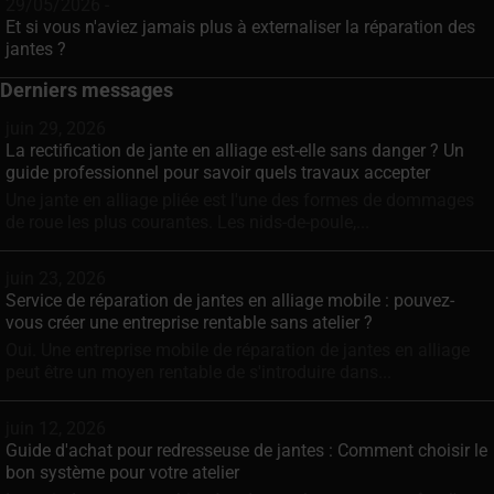
29/05/2026 -
Et si vous n'aviez jamais plus à externaliser la réparation des
jantes ?
Derniers messages
juin 29, 2026
La rectification de jante en alliage est-elle sans danger ? Un
guide professionnel pour savoir quels travaux accepter
Une jante en alliage pliée est l'une des formes de dommages
de roue les plus courantes. Les nids-de-poule,...
juin 23, 2026
Service de réparation de jantes en alliage mobile : pouvez-
vous créer une entreprise rentable sans atelier ?
Oui. Une entreprise mobile de réparation de jantes en alliage
peut être un moyen rentable de s'introduire dans...
juin 12, 2026
Guide d'achat pour redresseuse de jantes : Comment choisir le
bon système pour votre atelier