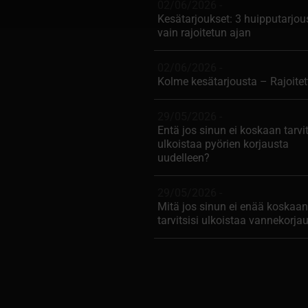
02/06/2026 -
Kesätarjoukset: 3 huipputarjou
vain rajoitetun ajan
02/06/2026 -
Kolme kesätarjousta – Rajoitet
29/05/2026 -
Entä jos sinun ei koskaan tarvit
ulkoistaa pyörien korjausta
uudelleen?
29/05/2026 -
Mitä jos sinun ei enää koskaan
tarvitsisi ulkoistaa vannekorja