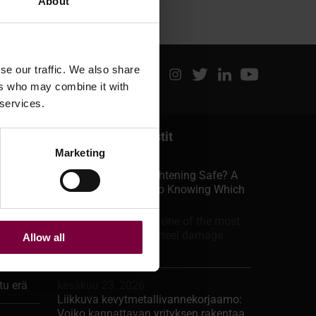
About
se our traffic. We also share
ers who may combine it with
 services.
Viimeisimmät viestit
Marketing
kesäkuu 29, 2026
Is Alloy Wheel Straightening Safe? A
Professional Guide to Knowing Which
Jobs To Take
A bent alloy wheel is one of the most
 varten
common forms of wheel damage.
Allow all
Potholes,...
tu erä
kesäkuu 23, 2026
Liikkuva kevytmetallivannekorjaamo:
Voiko kannattavan yrityksen rakentaa