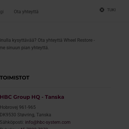
TUKI
gi
Ota yhteyttä
inulla kysyttävää? Ota yhteyttä Wheel Restore -
me sinuun pian yhteyttä.
TOIMISTOT
HBC Group HQ - Tanska
Hobrovej 961-965
DK9530 Støvring, Tanska
Sähköposti:
info@hbc-system.com