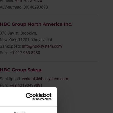
Puhelin:
+45 7022 7070
ALV-numero: DK 40293698
HBC Group North America Inc.
370 Jay st. Brooklyn,
New York, 11201, Yhdysvallat
Sähköposti:
info@hbc-system.com
Puh:
+1 917 963 8280
HBC Group Saksa
Sähköposti:
verkauf@hbc-system.com
Puh:
+49 43190499891
Faksi: +49 4307900192