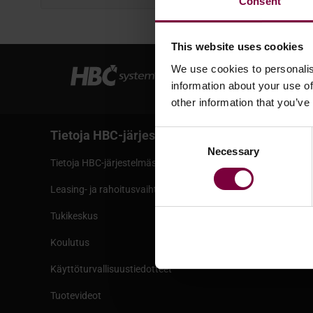
Consent
This website uses cookies
We use cookies to personalis
information about your use of
other information that you’ve
Tietoja HBC-järjestelmästä
Palvelut
Consent
Necessary
Selection
Tietoja HBC-järjestelmästä
Ehdot ja ed
Leasing- ja rahoitusvaihtoehdot
Pankin tied
Tukikeskus
Toimitus
Koulutus
Verkkokau
Käyttöturvallisuustiedotteet
Tuotevideot