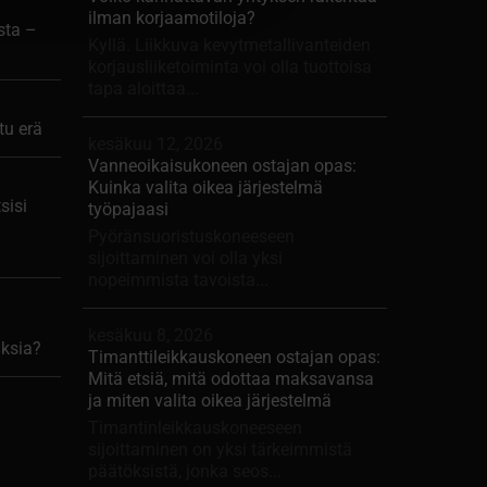
ilman korjaamotiloja?
sta –
Kyllä. Liikkuva kevytmetallivanteiden
korjausliiketoiminta voi olla tuottoisa
tapa aloittaa...
tu erä
kesäkuu 12, 2026
Vanneoikaisukoneen ostajan opas:
Kuinka valita oikea järjestelmä
sisi
työpajaasi
Pyöränsuoristuskoneeseen
sijoittaminen voi olla yksi
nopeimmista tavoista...
kesäkuu 8, 2026
uksia?
Timanttileikkauskoneen ostajan opas:
Mitä etsiä, mitä odottaa maksavansa
ja miten valita oikea järjestelmä
Timantinleikkauskoneeseen
sijoittaminen on yksi tärkeimmistä
päätöksistä, jonka seos...