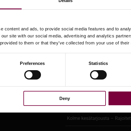
Details
e content and ads, to provide social media features and to analy
 our site with our social media, advertising and analytics partn
 provided to them or that they’ve collected from your use of their
Viimeisimmät uutiset
Preferences
Statistics
ellytykset
ot
12/06/2026 -
5.0 Tekoäly on täällä DCM:ääsi
Deny
ppa
05/06/2026 -
Kolme kesätarjousta – Rajoitet