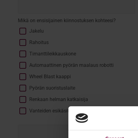
Mikä on ensisijainen kiinnostuksen kohteesi?
Jakelu
Rahoitus
Timanttileikkauskone
Automaattinen pyörän maalaus robotti
Wheel Blast kaappi
Pyörän suoristuslaite
Renkaan helman katkaisija
Vanteiden esikäsittely- ja ruiskutusosastot