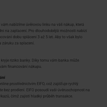
 vám nabízíme úvěrovou linku na váš nákup, která
ní na zaplacení. Pro dlouhodobější možnosti nabízí
cování dobu splácení 3 až 5 let. Aby to však bylo
 záruku za splacení.
á kryje riziko banky. Díky tomu vám banka může
 vám financování nákupu.
ání
line prostřednictvím EIFO, což zajišťuje rychlý
íte bez prodlení. EIFO posoudí vaši úvěruschopnost na
ýkazů, čímž zajistí hladký průběh transakce.