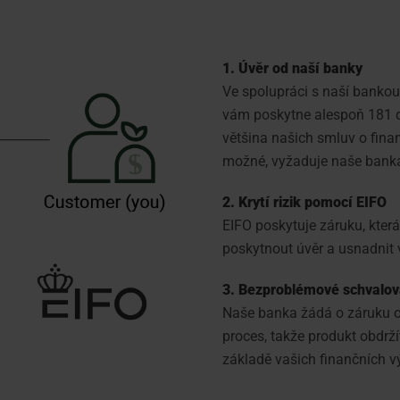
1. Úvěr od naší banky
Ve spolupráci s naší bankou
vám poskytne alespoň 181 d
většina našich smluv o finan
možné, vyžaduje naše banka
2. Krytí rizik pomocí EIFO
EIFO poskytuje záruku, kter
poskytnout úvěr a usnadnit
3. Bezproblémové schvalov
Naše banka žádá o záruku on
proces, takže produkt obdrž
základě vašich finančních v