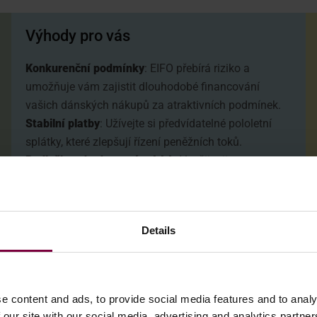
Výhody pro vás
Konkurenční podmínky
: EIFO přebírá riziko a
umožňuje vám zajistit dlouhodobé financování
vašich dánských nákupů za atraktivních podmínek.
Stabilní platby
: Užívejte si předvídatelné pololetní
splátky, které zlepšují řízení peněžních toků.
Podložka s hodnocením AAA
: Využijte jistotu
dánské státní podpory s ratingem AAA, která vám
zajistí důvěru ve vaše finanční dohody.
Details
e content and ads, to provide social media features and to analy
 our site with our social media, advertising and analytics partn