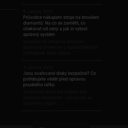
8. června 2026
Průvodce nákupem stroje na broušení
diamantů: Na co se zaměřit, co
očekávat od ceny a jak si vybrat
správný systém
Investice do stroje na broušení
diamantů je jedním z nejdůležitějších
rozhodnutí, které slitina...
5. června 2026
Jsou svařované disky bezpečné? Co
potřebujete vědět před opravou
prasklého ráfku
Svařované disky kol mohou být
naprosto bezpečné – ale pouze se
správným typem...