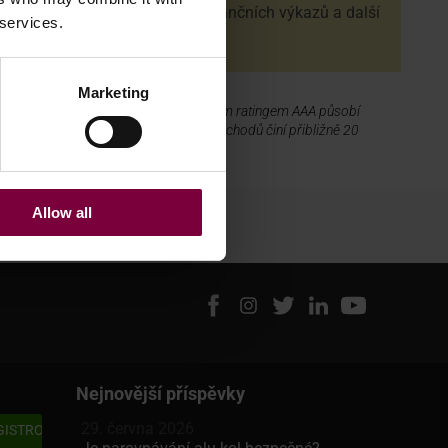
vašeho podniku na základě finančních výkazů a další
 services.
dokumentace.
Marketing
stituce s globální perspektivou a úvěrovým ratingem AAA působí
ž 5 000 zákazníků a celkový objem obchodů činí přibližně 20
ka.
Allow all
že
Nejnovější příspěvky
29. června 2026