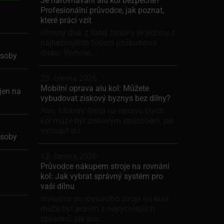
Je narovnávání alu kol bezpečné?
Profesionální průvodce, jak poznat,
které práci vzít
Ohnutý disk z liatej zliatiny je jednou z
najbežnejších foriem poškodenia
disku. Výmole,...
ásoby
23. června 2026
Mobilní oprava alu kol: Můžete
jen na
vybudovat ziskový byznys bez dílny?
Ano. Mobilní firma na opravu litých
kol může být ziskovým způsobem, jak
vstoupit do...
ásoby
12. června 2026
Průvodce nákupem stroje na rovnání
kol: Jak vybrat správný systém pro
vaši dílnu
Investice do rovnacího stroje na kola
může být jedním z nejrychlejších
způsobů, jak pro...