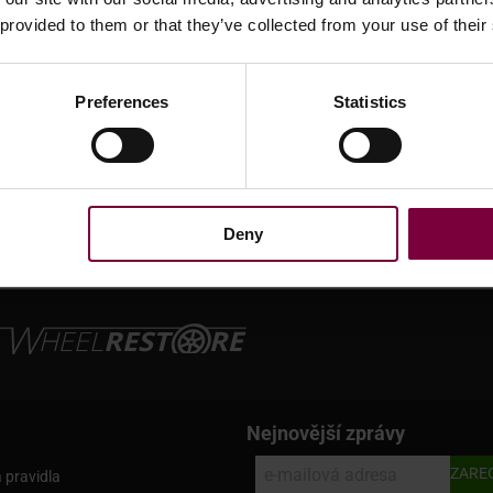
 provided to them or that they’ve collected from your use of their
Preferences
Statistics
ěry, které jsou spojeny do jedné finanční instituce. Jako státní finanční in
zi dánskými společnostmi a jejich partnery po celém světě. EIFO má více ne
 cestu těm, kteří se odváží myslet ve větším. Protože svět je záležitostí Dáns
Deny
ožádejte o schválení financování ní
Nejnovější zprávy
 pravidla