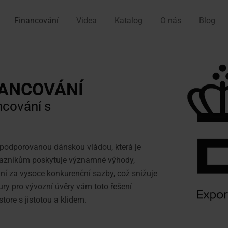
Financování
Videa
Katalog
O nás
Blog
NANCOVÁNÍ
ncování s
 podporovanou dánskou vládou, která je
ákazníkům poskytuje významné výhody,
ní za vysoce konkurenční sazby, což snižuje
ry pro vývozní úvěry vám toto řešení
ore s jistotou a klidem.