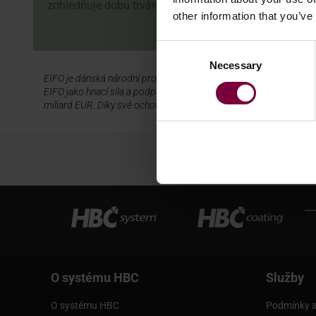
zohledňuje dobu trvání úvěru.
other information that you’ve
Consent
Necessary
Selection
EIFO je dánská národní propagační banka a agentura pro vývozní úv
EIFO jako hnací síla a podporovatel nových podniků a obchodu me
miliard EUR. Díky své ochotě riskovat při financování otevírá EIFO
P
O systému HBC
Služby
O systému HBC
Podmínky a