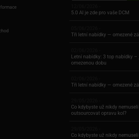
12/06/2026 -
nformace
5.0 AI je zde pro vaše DCM
05/06/2026 -
chod
Tři letní nabídky — omezené z
02/06/2026 -
Letní nabídky: 3 top nabídky – 
omezenou dobu
02/06/2026 -
Tři letní nabídky — omezené z
29/05/2026 -
Co kdybyste už nikdy nemuseli
outsourcovat opravu kol?
29/05/2026 -
Co kdybyste už nikdy nemuseli