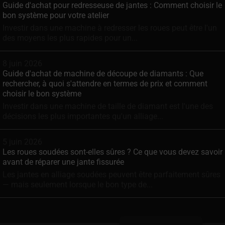
Guide d'achat pour redresseuse de jantes : Comment choisir le
bon système pour votre atelier
Investir dans une machine à redresser les roues peut être l'un
des moyens les plus rapides pour un...
8 juin 2026
Guide d'achat de machine de découpe de diamants : Que
rechercher, à quoi s'attendre en termes de prix et comment
choisir le bon système
Investir dans une machine de taille de diamant est l'une des
décisions les plus importantes qu'un alliage...
5 juin 2026
Les roues soudées sont-elles sûres ? Ce que vous devez savoir
avant de réparer une jante fissurée
Les jantes en alliage soudées peuvent être parfaitement sûres
— mais seulement lorsque le bon type de...