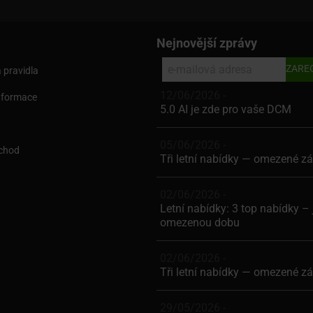
Nejnovější zprávy
 pravidla
12/06/2026 -
nformace
5.0 AI je zde pro vaše DCM
05/06/2026 -
chod
Tři letní nabídky — omezené z
02/06/2026 -
Letní nabídky: 3 top nabídky – 
omezenou dobu
02/06/2026 -
Tři letní nabídky — omezené z
29/05/2026 -