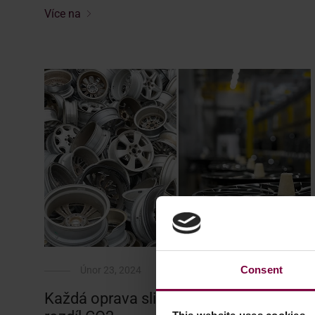
Více na
Consent
Únor 23, 2024
Každá oprava slitinových kol znamená