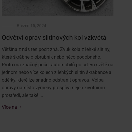
Březen 15, 2024
Odvětví oprav slitinových kol vzkvétá
Většina z nás ten pocit zná. Zvuk kola z lehké slitiny,
které škrábne o obrubník nebo něco podobného.
Proto má značný počet automobilů po celém světě na
jednom nebo více kolech z lehkých slitin škrábance a
oděrky, které lze snadno odstranit opravou. Volba
opravy namísto výměny prospívá nejen životnímu
prostředí, ale také ...
Více na