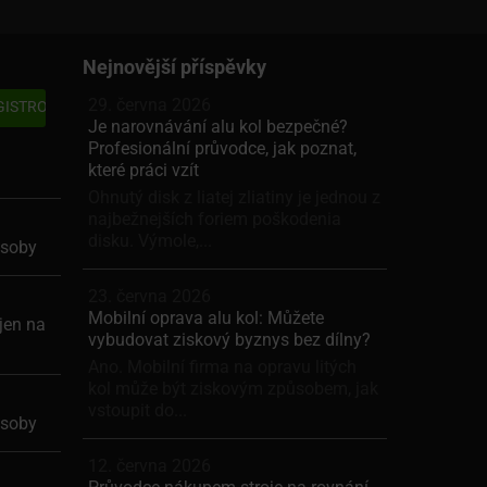
Nejnovější příspěvky
29. června 2026
Je narovnávání alu kol bezpečné?
Profesionální průvodce, jak poznat,
které práci vzít
Ohnutý disk z liatej zliatiny je jednou z
najbežnejších foriem poškodenia
disku. Výmole,...
ásoby
23. června 2026
Mobilní oprava alu kol: Můžete
jen na
vybudovat ziskový byznys bez dílny?
Ano. Mobilní firma na opravu litých
kol může být ziskovým způsobem, jak
vstoupit do...
ásoby
12. června 2026