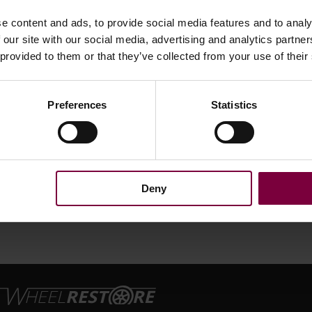
Ušetřete náklady, prostředky a čas
e content and ads, to provide social media features and to analy
Kdo by nechtěl snížit závislost na vzácných a
 our site with our social media, advertising and analytics partn
drahých přírodních zdrojích přeměnou odpadu na
 provided to them or that they’ve collected from your use of their
cenné suroviny a zároveň posílit svou pozici na trhu?
Je bezpečné opravovat kola z lehkých slitin? Oprava
litých kol pomocí CNC diamantového řezacího stroje
Preferences
Statistics
Wheel Restore je bezpečná a účinná. Tento stroj je
navržen tak, aby umožňoval ...
Více na
Deny