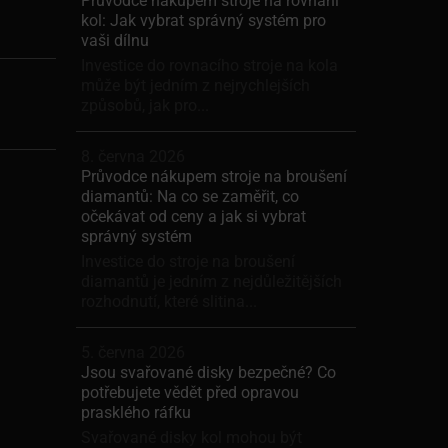
Průvodce nákupem stroje na rovnání
kol: Jak vybrat správný systém pro
vaši dílnu
Investice do rovnacího stroje na kola
může být jedním z nejrychlejších
způsobů, jak pro...
8. června 2026
Průvodce nákupem stroje na broušení
diamantů: Na co se zaměřit, co
očekávat od ceny a jak si vybrat
správný systém
Investice do stroje na broušení
diamantů je jedním z nejdůležitějších
rozhodnutí, které slitina...
5. června 2026
Jsou svařované disky bezpečné? Co
potřebujete vědět před opravou
prasklého ráfku
Svařované disky kol mohou být