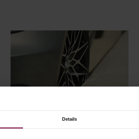
Details
Únor 21, 2024
Oprava a výměna slitinových kol: