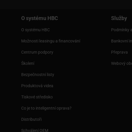
O systému HBC
Služby
O systému HBC
Podmínky a
Možnosti leasingu a financování
Bankovní i
Centrum podpory
Přeprava
Školení
Webový ob
Bezpečnostní listy
Produktová videa
Tiskové středisko
Co je to inteligentní oprava?
Distributoři
Schválení OEM