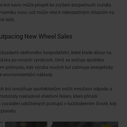
ce kol navíc může přispět ke zvýšení bezpečnosti vozidla.
 dynamiku vozu, což může vést k nebezpečným situacím na
ě řešit.
utpacing New Wheel Sales
 zásadami oběhového hospodářství, které klade důraz na
ptávka po nových výrobcích, čímž se snižuje spotřeba
vém průmyslu, kde výroba nových kol zahrnuje energeticky
é environmentální náklady.
ých kol umožňuje spotřebitelům snížit množství odpadu a
otoristy nákladově efektivní řešení, které přináší
 zavádění udržitelných postupů v každodenním životě, kdy
planetu.