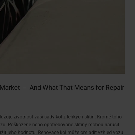
 Market － And What That Means for Repair
žuje životnost vaší sady kol z lehkých slitin. Kromě toho
i vozu. Poškozené nebo opotřebované slitiny mohou narušit
nížit jeho hodnotu. Renovace kol může omladit vzhled vozu