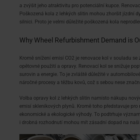
a zvýšit jeho atraktivitu pro potenciální kupce. Renova
Poškozená kola z lehkých slitin mohou zhoršit jízdní
silnici. Proto je velmi důležité poškozená kola neprodlen
Why Wheel Refurbishment Demand is O
Kromě snížení emisí CO2 je renovace kol v souladu se
opětovné použití a opravy. Renovací kol se snižuje po
surovin a energie. To je zvláště důležité v automobilo
náročné procesy a těžbu kovů, což s sebou nese značn
Volba opravy kol z lehkých slitin namísto nákupu nov
emisí skleníkových plynů. Kromě toho představuje pro m
ekonomické a ekologické výhody. To podtrhuje význam
i drobná rozhodnutí mohou mít zásadní dopad na naši 