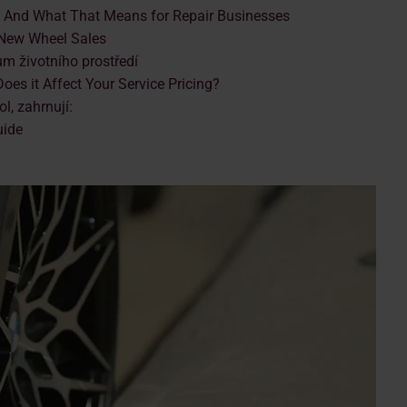
 And What That Means for Repair Businesses
New Wheel Sales
ům životního prostředí
oes it Affect Your Service Pricing?
l, zahrnují:
uide