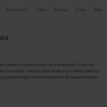
Financování
Videa
Katalog
O nás
Blog
vétá
, které škrábne o obrubník nebo něco podobného. Proto má
 více kolech z lehkých slitin škrábance a oděrky, které lze
y prospívá nejen životnímu prostředí, ale také peněžence