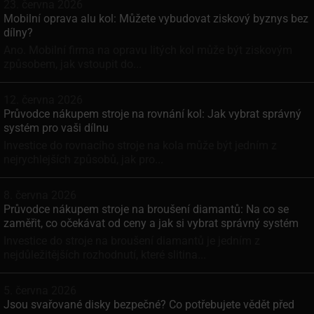
23. června 2026
Mobilní oprava alu kol: Můžete vybudovat ziskový byznys bez
dílny?
Ano. Mobilní firma na opravu litých kol může být ziskovým
způsobem, jak vstoupit do...
12. června 2026
Průvodce nákupem stroje na rovnání kol: Jak vybrat správný
systém pro vaši dílnu
Investice do rovnacího stroje na kola může být jedním z
nejrychlejších způsobů, jak pro...
8. června 2026
Průvodce nákupem stroje na broušení diamantů: Na co se
zaměřit, co očekávat od ceny a jak si vybrat správný systém
Investice do stroje na broušení diamantů je jedním z
nejdůležitějších rozhodnutí, které slitina...
5. června 2026
Jsou svařované disky bezpečné? Co potřebujete vědět před