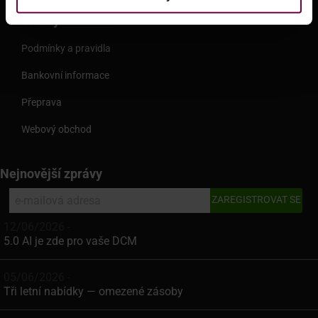
Služby
Podmínky a pravidla
Bankovní informace
Přeprava
Webový obchod
Nejnovější zprávy
12/06/2026 -
5.0 AI je zde pro vaše DCM
05/06/2026 -
Tři letní nabídky — omezené zásoby