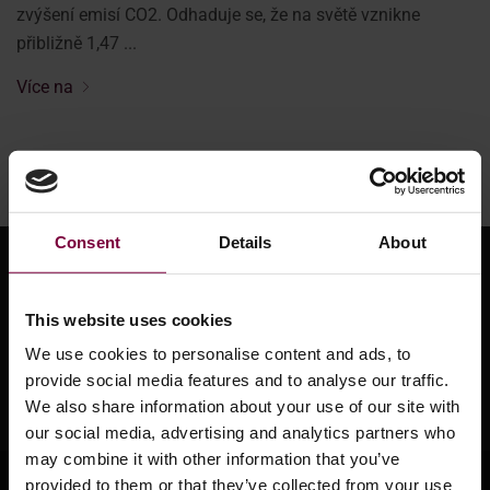
zvýšení emisí CO2. Odhaduje se, že na světě vznikne
přibližně 1,47 ...
Více na
Consent
Details
About
This website uses cookies
We use cookies to personalise content and ads, to
provide social media features and to analyse our traffic.
We also share information about your use of our site with
our social media, advertising and analytics partners who
may combine it with other information that you’ve
O systému HBC
provided to them or that they’ve collected from your use