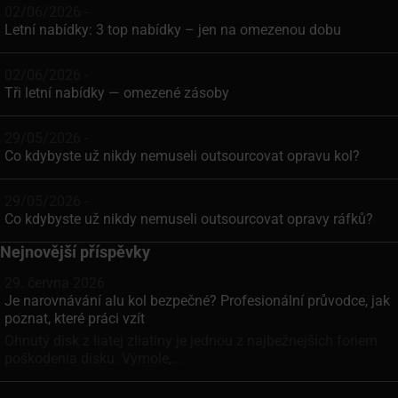
02/06/2026 -
Letní nabídky: 3 top nabídky – jen na omezenou dobu
02/06/2026 -
Tři letní nabídky — omezené zásoby
29/05/2026 -
Co kdybyste už nikdy nemuseli outsourcovat opravu kol?
29/05/2026 -
Co kdybyste už nikdy nemuseli outsourcovat opravy ráfků?
Nejnovější příspěvky
29. června 2026
Je narovnávání alu kol bezpečné? Profesionální průvodce, jak
poznat, které práci vzít
Ohnutý disk z liatej zliatiny je jednou z najbežnejších foriem
poškodenia disku. Výmole,...