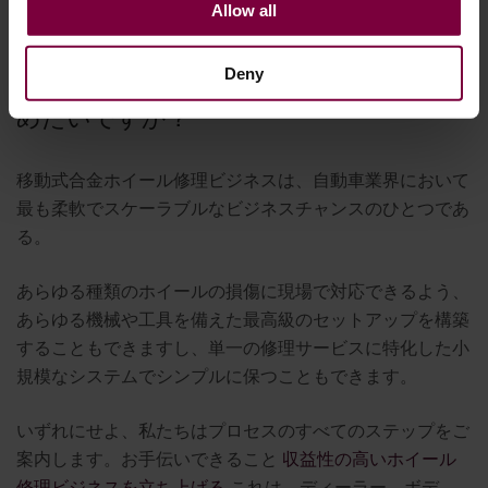
Allow all
移動式アロイホイール修理ビジネスを始
Deny
めたいですか？
移動式合金ホイール修理ビジネスは、自動車業界において
最も柔軟でスケーラブルなビジネスチャンスのひとつであ
る。
あらゆる種類のホイールの損傷に現場で対応できるよう、
あらゆる機械や工具を備えた最高級のセットアップを構築
することもできますし、単一の修理サービスに特化した小
規模なシステムでシンプルに保つこともできます。
いずれにせよ、私たちはプロセスのすべてのステップをご
案内します。お手伝いできること
収益性の高いホイール
修理ビジネスを立ち上げる
これは、ディーラー、ボデ