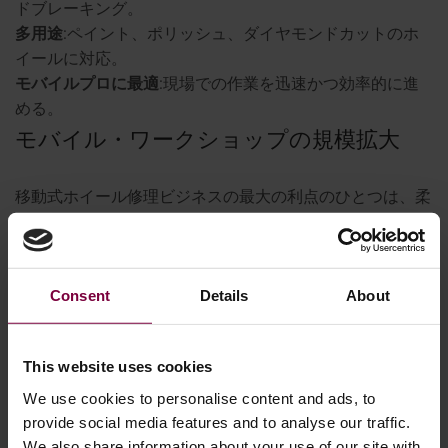
ドブレーキング。
多用途
:ペイント、ポリッシュ、ダイヤモンドカットのホ
イールに対応。
モバイルプロに最適
:現場での作業を迅速かつ効率的に進
める。
モバイル・ワークショップの規模拡大
移動式ホイール修理ビジネスの最大の利点のひとつは、柔
軟性です。スモールスタートが可能で、需要の拡大に合わ
せて拡張することができます。
Consent
Details
About
ほとんどの移動式セットアップは、ダイヤモンドカットマ
シン、ホイール矯正機、タイヤビードブレーカー、および
以下のような消耗品などの必需品から始まります。
ホイ
This website uses cookies
ールペイントシステム
そして
万能スペアホイール
.これら
We use cookies to personalise content and ads, to
はバンやコンパクトなトレーラーに快適にフィットし、ホ
provide social media features and to analyse our traffic.
イール修理の大部分をオンサイトで処理する能力を提供し
We also share information about your use of our site with