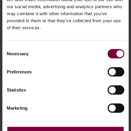
ます。
our social media, advertising and analytics partners who
may combine it with other information that you’ve
大規模な移動式ワークショップの場合、次のようなものを
provided to them or that they’ve collected from your use
追加する。
ブラストキャビネット
は画期的なものです。
of their services.
車輪の準備をスピードアップし、大量作業の効率を高め
る。しかし、そのサイズと重量から、機械の重量が問題に
ならない大型トレーラーやバンに搭載するのが最適だ。
Consent
Necessary
Selection
Preferences
Statistics
Marketing