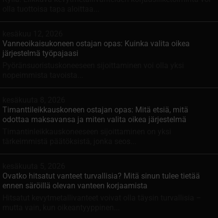
olla tuottoisa tapa aloittaa...
kesäkuu 12, 2026
Vanneoikaisukoneen ostajan opas: Kuinka valita oikea
järjestelmä työpajaasi
Pyöränsuoristuskoneeseen sijoittaminen voi olla yksi
nopeimmista tavoista...
kesäkuuta 8, 2026
Timanttileikkauskoneen ostajan opas: Mitä etsiä, mitä
odottaa maksavansa ja miten valita oikea järjestelmä
Timantinleikkauskoneeseen sijoittaminen on yksi
tärkeimmistä päätöksistä, jonka seos...
kesäkuuta 5, 2026
Ovatko hitsatut vanteet turvallisia? Mitä sinun tulee tietää
ennen säröillä olevan vanteen korjaamista
Hitsatut kevytmetallivanteet voivat olla täysin turvallisia –
mutta vain, kun oikeantyyppinen...