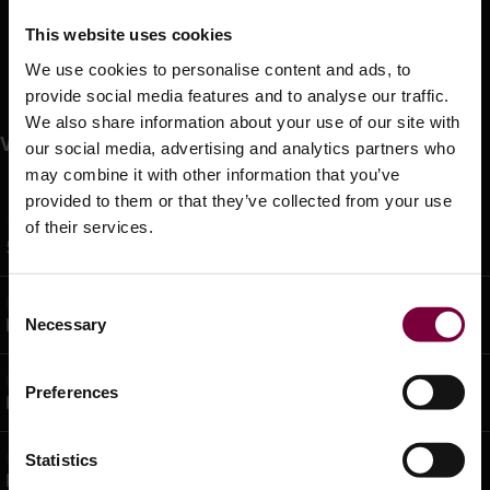
This website uses cookies
Toimitus
We use cookies to personalise content and ads, to
Verkkokauppa
provide social media features and to analyse our traffic.
We also share information about your use of our site with
Viimeisimmät uutiset
our social media, advertising and analytics partners who
may combine it with other information that you’ve
provided to them or that they’ve collected from your use
12/06/2026 -
of their services.
5.0 Tekoäly on täällä DCM:ääsi varten
Consent
05/06/2026 -
Necessary
Kolme kesätarjousta – Rajoitettu erä
Selection
02/06/2026 -
Preferences
Kesätarjoukset: 3 huipputarjousta – vain rajoitetun ajan
02/06/2026 -
Statistics
Kolme kesätarjousta – Rajoitettu erä