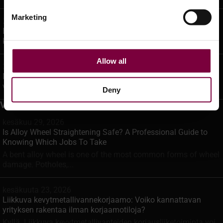
Marketing
29/05/2026 -
Entä jos sinun ei koskaan tarvitsisi ulkoistaa pyörien
korjausta uudelleen?
Allow all
29/05/2026 -
Mitä jos sinun ei enää koskaan tarvitsisi ulkoistaa
vannekorjauksia?
Deny
Viimeisimmät viestit
kesäkuu 29, 2026
Is Alloy Wheel Straightening Safe? A Professional Guide to
Knowing Which Jobs To Take
A bent alloy wheel is one of the most common forms of wheel
damage. Potholes,...
kesäkuuta 23, 2026
Liikkuva kevytmetallivannekorjaamo: Voiko kannattavan
yrityksen rakentaa ilman korjaamotiloja?
Kyllä. Liikkuva kevytmetallivanteiden korjausliiketoiminta voi