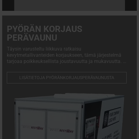
PYÖRÄN KORJAUS
PERÄVAUNU
Täysin varusteltu liikkuva ratkaisu
kevytmetallivanteiden korjaukseen, tämä järjestelmä
tarjoaa poikkeuksellista joustavuutta ja mukavuutta. Se
on räätälöity liikkuviin korjaamoihin, ja sen avulla
teknikot voivat suorittaa korkealaatuisia korjauksia
LISÄTIETOJA PYÖRÄNKORJAUSPERÄVAUNUSTA
suoraan paikan päällä, minimoida seisokkiajan ja
parantaa tehokkuutta.