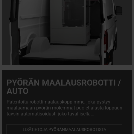
PYÖRÄN MAALAUSROBOTTI /
AUTO
Patentoitu robottimaalauskoppimme, joka pystyy
maalaamaan pyörän molemmat puolet alusta loppuun
täysin automatisoidusti joko tavallisella
ruiskupistoolilla tai aerosolilla. Varmistaa optimaalisen
viimeistelyn ja vähentää samalla jätettä ja maalin
LISÄTIETOJA PYÖRÄNMAALAUSROBOTISTA
kulutusta jopa 50%:llä.