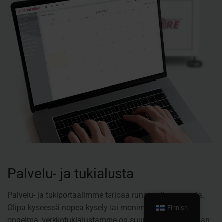
Palvelu- ja tukialusta
Palvelu- ja tukiportaalimme tarjoaa runsaasti resursseja.
Olipa kyseessä nopea kysely tai monimutkaisempi
Finnish
ongelma, verkkotukialustamme on suunniteltu auttamaan