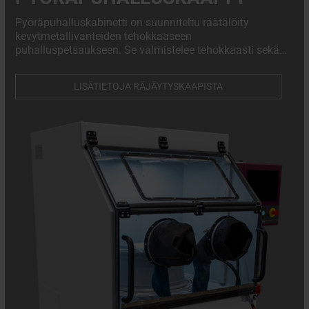
Pyöräpuhalluskabinetti on suunniteltu räätälöity
kevytmetallivanteiden tehokkaaseen
puhalluspetsaukseen. Se valmistelee tehokkaasti sekä
maalatut että timanttihiotut vanteet ja muut vastaavat
materiaalit, mikä takaa virheettömät tulokset joka kerta.
LISÄTIETOJA RÄJÄYTYSKAAPISTA