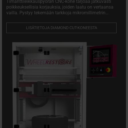
Timanttileikkauspyörän CNC-kone tarjoaa jatkuvasti
poikkeuksellisia korjauksia, joiden laatu on vertaansa
vailla. Pystyy tekemään tarkkoja mikromillimetrin
säätöjä vaurioituneisiin pyöriin säilyttäen samalla
niiden rakenteellisen eheyden.
LISÄTIETOJA DIAMOND CUT-KONEESTA