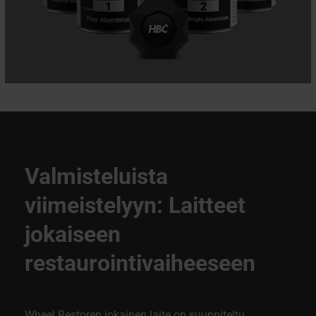
Valmisteluista
viimeistelyyn: Laitteet
jokaiseen
restaurointivaiheeseen
Wheel Restoren jokainen laite on suunniteltu