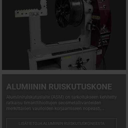
ALUMIININ RUISKUTUSKONE
Alumiiniruiskutuslaite (ASM) on tarkoitukseen kehitetty
ratkaisu timanttihiottujen seosmetallivanteiden
merkittävien vaurioiden korjaamiseen nopeasti,
turvallisesti ja täysin OEM-standardien mukaisesti.
LISÄTIETOJA ALUMIININ RUISKUTUSKONEESTA