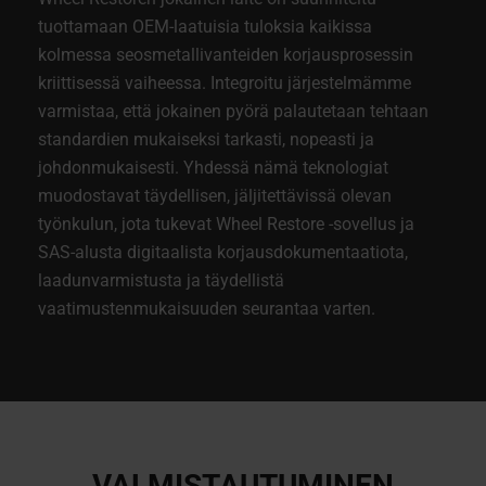
tuottamaan OEM-laatuisia tuloksia kaikissa
kolmessa seosmetallivanteiden korjausprosessin
kriittisessä vaiheessa. Integroitu järjestelmämme
varmistaa, että jokainen pyörä palautetaan tehtaan
standardien mukaiseksi tarkasti, nopeasti ja
johdonmukaisesti. Yhdessä nämä teknologiat
muodostavat täydellisen, jäljitettävissä olevan
työnkulun, jota tukevat Wheel Restore -sovellus ja
SAS-alusta digitaalista korjausdokumentaatiota,
laadunvarmistusta ja täydellistä
vaatimustenmukaisuuden seurantaa varten.
VALMISTAUTUMINEN