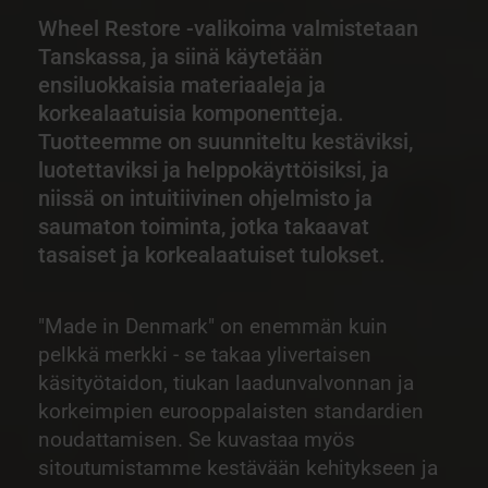
Wheel Restore -valikoima valmistetaan
Tanskassa, ja siinä käytetään
ensiluokkaisia materiaaleja ja
korkealaatuisia komponentteja.
Tuotteemme on suunniteltu kestäviksi,
luotettaviksi ja helppokäyttöisiksi, ja
niissä on intuitiivinen ohjelmisto ja
saumaton toiminta, jotka takaavat
tasaiset ja korkealaatuiset tulokset.
"Made in Denmark" on enemmän kuin
pelkkä merkki - se takaa ylivertaisen
käsityötaidon, tiukan laadunvalvonnan ja
korkeimpien eurooppalaisten standardien
noudattamisen. Se kuvastaa myös
sitoutumistamme kestävään kehitykseen ja