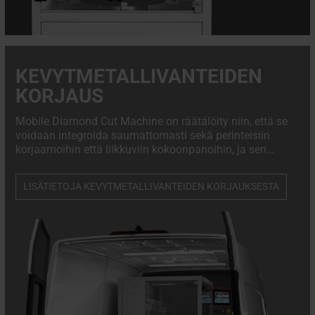
KEVYTMETALLIVANTEIDEN
KORJAUS
Mobile Diamond Cut Machine on räätälöity niin, että se
voidaan integroida saumattomasti sekä perinteisiin
korjaamoihin että liikkuviin kokoonpanoihin, ja sen
pienikokoinen mutta tukeva rakenne mahdollistaa
vaivattoman asennuksen pakettiauton, kuorma-auton
LISÄTIETOJA KEVYTMETALLIVANTEIDEN KORJAUKSESTA
tai perävaunun takaosaan, mikä tekee siitä tärkeän
osan mitä tahansa liikkuvaa korjauspalvelua.