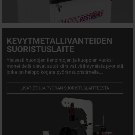
KEVYTMETALLIVANTEIDEN
SUORISTUSLAITE
Yleisesti huonojen tienpintojen ja kuoppien vuoksi
monet tiellä olevat autot kärsivät vääntyneistä pyöristä,
jotka on helppo korjata pyöränsuoristimella.
Pyöränsuoristuslaite on välttämätön
kevytmetallivanteiden korjaamoille ja rengasliikkeille.
LISÄTIETOJA PYÖRÄN SUORISTUSLAITTEESTA