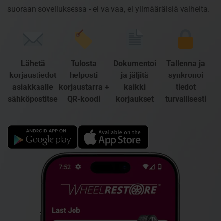
suoraan sovelluksessa - ei vaivaa, ei ylimääräisiä vaiheita.
Lähetä
Tulosta
Dokumentoi
Tallenna ja
korjaustiedot
helposti
ja jäljitä
synkronoi
asiakkaalle
korjaustarra +
kaikki
tiedot
sähköpostitse
QR-koodi
korjaukset
turvallisesti