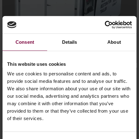
Consent
Details
About
This website uses cookies
We use cookies to personalise content and ads, to
KULUTUSTARVIKKEET JA
provide social media features and to analyse our traffic.
TARVIKKEET
We also share information about your use of our site with
our social media, advertising and analytics partners who
Tutustu Wheel Restore- ja HBC System -maalaus- ja
may combine it with other information that you’ve
korjausjärjestelmien tarvikkeisiin ja lisävarusteisiin.
provided to them or that they’ve collected from your use
Jokainen tuote on valittu huolellisesti täyttämään
of their services.
korkeimmat laatu-, luotettavuus- ja
yhteensopivuusvaatimukset järjestelmiemme kanssa.
LISÄTIETOJA TARVIKKEISTA JA LISÄVARUSTEISTA