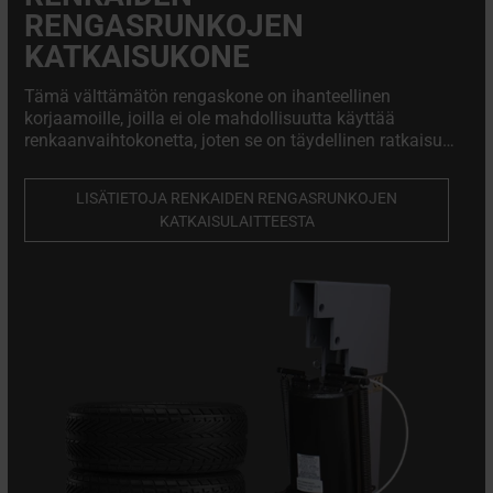
RENGASRUNKOJEN
KATKAISUKONE
Tämä välttämätön rengaskone on ihanteellinen
korjaamoille, joilla ei ole mahdollisuutta käyttää
renkaanvaihtokonetta, joten se on täydellinen ratkaisu
liikkuville korjaamoille, jotka tarjoavat palveluja paikan
päällä. Ammattimainen, korkealaatuinen renkaiden
LISÄTIETOJA RENKAIDEN RENGASRUNKOJEN
rengasrunkojen katkaisukone. Välttämätön valinta
KATKAISULAITTEESTA
kevytmetallivanteiden korjaamoille ja rengasliikkeille.