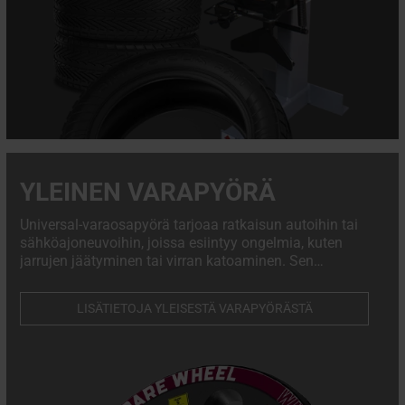
YLEINEN VARAPYÖRÄ
Universal-varaosapyörä tarjoaa ratkaisun autoihin tai
sähköajoneuvoihin, joissa esiintyy ongelmia, kuten
jarrujen jäätyminen tai virran katoaminen. Sen
suoraviivainen asennus edellyttää pulttaamista
ajoneuvon navan päälle muutamassa minuutissa,
LISÄTIETOJA YLEISESTÄ VARAPYÖRÄSTÄ
jolloin vammautunut auto voidaan vaivattomasti
työntää tai vetää korjaamolle tai hinausautoon.