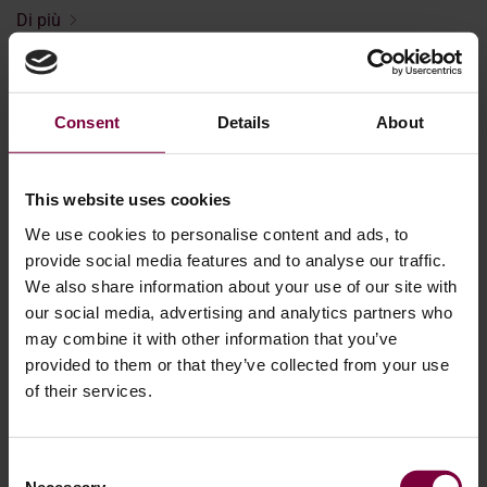
Di più
Consent
Details
About
This website uses cookies
We use cookies to personalise content and ads, to
provide social media features and to analyse our traffic.
We also share information about your use of our site with
our social media, advertising and analytics partners who
may combine it with other information that you’ve
provided to them or that they’ve collected from your use
of their services.
23 febbraio 2024
Consent
Ogni riparazione dei cerchi in lega fa la
Necessary