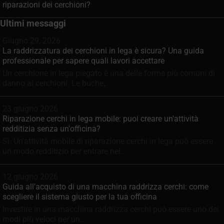
riparazioni dei cerchioni?
Ultimi messaggi
Giugno 29, 2026
La raddrizzatura dei cerchioni in lega è sicura? Una guida
professionale per sapere quali lavori accettare
Un cerchione in lega piegato è una delle forme più comuni di
danno ai cerchioni. Le buche,...
23 giugno 2026
Riparazione cerchi in lega mobile: puoi creare un'attività
redditizia senza un'officina?
Sì. Un'attività mobile di riparazione cerchi in lega può essere
un modo redditizio per entrare nel...
12 giugno 2026
Guida all'acquisto di una macchina raddrizza cerchi: come
scegliere il sistema giusto per la tua officina
Investire in una macchina raddrizza cerchi può essere uno dei
modi più veloci per un...