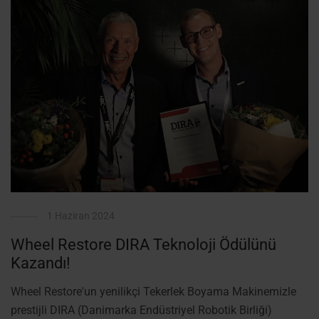
1 Haziran 2024
Wheel Restore DIRA Teknoloji Ödülünü
Kazandı!
Wheel Restore'un yenilikçi Tekerlek Boyama Makinemizle
prestijli DIRA (Danimarka Endüstriyel Robotik Birliği)