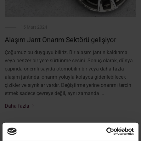
15 Mart 2024
Alaşım Jant Onarım Sektörü gelişiyor
Çoğumuz bu duyguyu biliriz. Bir alaşım jantın kaldırıma
veya benzer bir yere sürtünme sesini. Sonuç olarak, dünya
çapında önemli sayıda otomobilin bir veya daha fazla
alaşım jantında, onarım yoluyla kolayca giderilebilecek
çizikler ve sıyrıklar vardır. Değiştirme yerine onarımı tercih
etmek sadece çevreye değil, aynı zamanda ...
Daha fazla