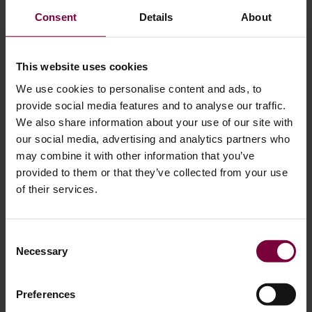
Consent
Details
About
This website uses cookies
We use cookies to personalise content and ads, to
provide social media features and to analyse our traffic.
We also share information about your use of our site with
our social media, advertising and analytics partners who
may combine it with other information that you’ve
provided to them or that they’ve collected from your use
23 Şubat 2024
of their services.
Her Alaşım Jant Onarımı CO2 Farkı Yaratır
Consent
Şu anda alüminyum, dünyadaki doğrudan endüstriyel CO2
Necessary
Selection
emisyonlarının 3%'sini oluşturuyor! Tahminlere göre,
Avrupa'da ulaşım sektöründeki alüminyum tüketiminin
Preferences
2050 yılına kadar 2017 rakamlarına kıyasla 55% artması