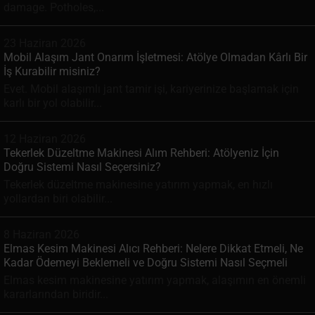
damage. Potholes,...
23 Haziran 2026
Mobil Alaşım Jant Onarım İşletmesi: Atölye Olmadan Kârlı Bir
İş Kurabilir misiniz?
Evet. Mobil alaşımlı jant tamir işi, kariyerinize başlamak için
karlı bir yol olabilir...
12 Haziran 2026
Tekerlek Düzeltme Makinesi Alım Rehberi: Atölyeniz İçin
Doğru Sistemi Nasıl Seçersiniz?
Tekerlek düzeltme makinesine yatırım yapmak, en hızlı
yollardan biri olabilir...
8 Haziran 2026
Elmas Kesim Makinesi Alıcı Rehberi: Nelere Dikkat Etmeli, Ne
Kadar Ödemeyi Beklemeli ve Doğru Sistemi Nasıl Seçmeli
Elmas kesim makinesine yatırım yapmak, alaşımın en önemli
kararlarından biridir...