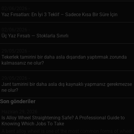
02/06/2026 -
Yaz Fırsatları: En İyi 3 Teklif – Sadece Kısa Bir Süre İçin
02/06/2026 -
Üç Yaz Fırsatı — Stoklarla Sınırlı
29/05/2026 -
Tekerlek tamirini bir daha asla dışarıdan yaptırmak zorunda
kalmasanız ne olur?
29/05/2026 -
Jant tamirini bir daha asla dış kaynaklı yapmanız gerekmezse
ne olur?
Son gönderiler
Haziran 29, 2026
Is Alloy Wheel Straightening Safe? A Professional Guide to
Knowing Which Jobs To Take
A bent alloy wheel is one of the most common forms of wheel