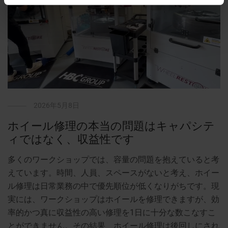
2026年5月8日
ホイール修理の本当の問題はキャパシテ
ィではなく、収益性です
多くのワークショップでは、容量の問題を抱えていると考
えています。時間、人員、スペースがないと考え、ホイー
ル修理は日常業務の中で優先順位が低くなりがちです。現
実には、ワークショップはホイールを修理できますが、効
率的かつ真に収益性の高い修理を1日に十分な数こなすこ
とができません。その結果、ホイール修理は後回しにされ