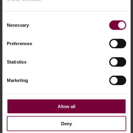
だと思っていますが、ほとんどの場合、専門的な修理と再
生が可能です。最新のCNCホイール修理技術を使用するこ
とで、ワークショップはダイヤモンドカット合金ホイール
Consent
を工場出荷時のような仕上げに、迅速かつ正確に復元でき
Necessary
Selection
ます。高価なホイールを交換する代わりに、損傷した表面
は、特殊なホイール修理装置を使用して機械加工、再仕上
Preferences
げ、保護されます。このガイドでは、ダイヤモンドカット
ホイールの修理プロセスがどのように機能するか、そして
Statistics
専門家が損傷した合金ホイールをOEM品質の仕上げにど
のように復元するかを説明します。目次…
Marketing
もっと見る
Allow all
Deny