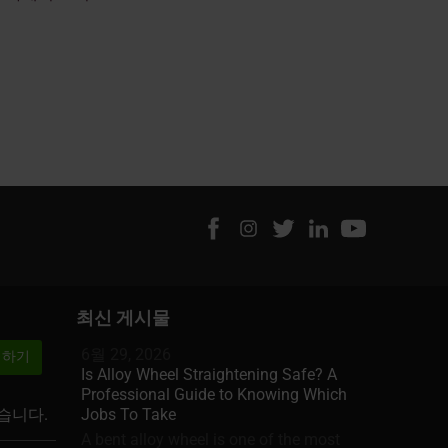
최신 게시물
6월 29, 2026
Is Alloy Wheel Straightening Safe? A
Professional Guide to Knowing Which
었습니다.
Jobs To Take
A bent alloy wheel is one of the most