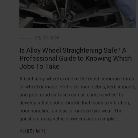
6월 29, 2026
Is Alloy Wheel Straightening Safe? A
Professional Guide to Knowing Which
Jobs To Take
A bent alloy wheel is one of the most common forms
of wheel damage. Potholes, road debris, kerb impacts,
and poor road surfaces can all cause a wheel to
develop a flat spot or buckle that leads to vibration,
poor handling, air loss, or uneven tyre wear. The
question many vehicle owners ask is simple: …
자세히 보기