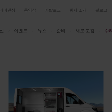
파이낸싱
동영상
카탈로그
회사 소개
블로그
머신
이벤트
뉴스
준비
새로 고침
수
⁄
⁄
⁄
⁄
⁄