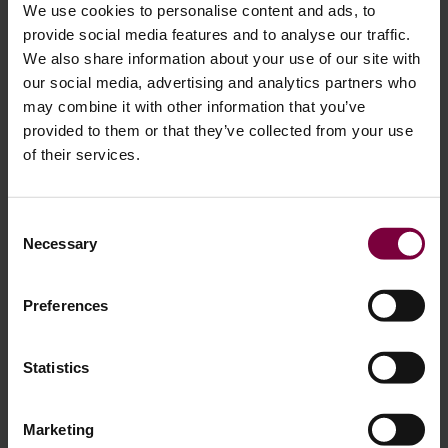
We use cookies to personalise content and ads, to
sont également facilement endommagées par les éraflures
provide social media features and to analyse our traffic.
de trottoir, les rayures, la corrosion et le décollement du
We also share information about your use of our site with
vernis. De nombreux propriétaires de véhicules pensent que
our social media, advertising and analytics partners who
les jantes endommagées doivent être remplacées – mais
may combine it with other information that you’ve
dans la plupart des cas, elles peuvent être réparées et
provided to them or that they’ve collected from your use
restaurées professionnellement. Grâce à la technologie
of their services.
moderne de réparation de jantes par CNC, les ateliers
peuvent restaurer les diamantées...
Consent
Plus d'informations
Necessary
Selection
Preferences
Statistics
Marketing