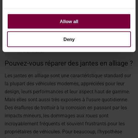
Allow all
Deny
15 avril 2026
Pouvez-vous réparer des jantes en alliage ?
Les jantes en alliage sont une caractéristique standard sur
la plupart des véhicules modernes, appréciées pour leur
design, leurs performances et leur aspect haut de gamme.
Mais elles sont aussi très exposées à l'usure quotidienne.
Des éraflures de trottoir à la corrosion en passant par les
impacts mineurs, les dommages aux roues sont
incroyablement fréquents et souvent frustrants pour les
propriétaires de véhicules. Pour beaucoup, l'hypothèse