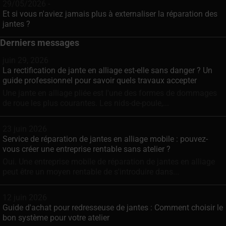
29/05/2026 -
Et si vous n'aviez jamais plus à externaliser la réparation des
jantes ?
Derniers messages
juin 29, 2026
La rectification de jante en alliage est-elle sans danger ? Un
guide professionnel pour savoir quels travaux accepter
Une jante en alliage pliée est l'une des formes de dommages
de roue les plus courantes. Les nids-de-poule,...
23 juin 2026
Service de réparation de jantes en alliage mobile : pouvez-
vous créer une entreprise rentable sans atelier ?
Oui. Une entreprise mobile de réparation de jantes en alliage
peut être un moyen rentable de s'introduire dans...
12 juin 2026
Guide d'achat pour redresseuse de jantes : Comment choisir le
bon système pour votre atelier