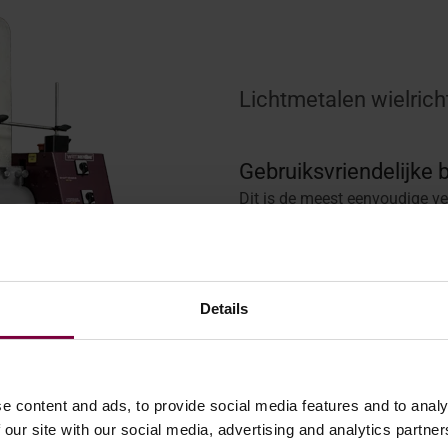
Lichtmetalen wielric
Gebruiksvriendelijke 
Dit is de meest eenvoudige ve
ontworpen met functionaliteit
toegankelijk voor zowel door
industrie zonder veel training.
Details
Mobiele wielrichtmac
Deze velgenlichter heeft veel 
waardoor hij ideaal is voor n
bestelwagens.
e content and ads, to provide social media features and to analy
 our site with our social media, advertising and analytics partn