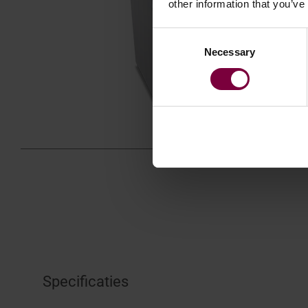
other information that you’ve
Consent
Necessary
Selection
Specificaties