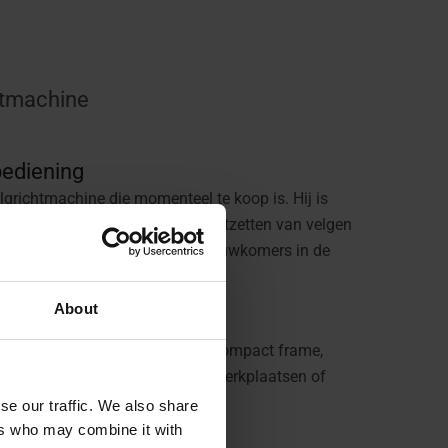
htmachine
bediening
lgrichtmachine die momenteel te koop is. Hij is
 in gedachten en maakt het rechtzetten van velgen
gewinterde professionals als nieuwkomers in de
About
hine
kracht en functionaliteit in een compact frame,
aadloze integratie in de meeste werkplaatsen of
se our traffic. We also share
ers who may combine it with