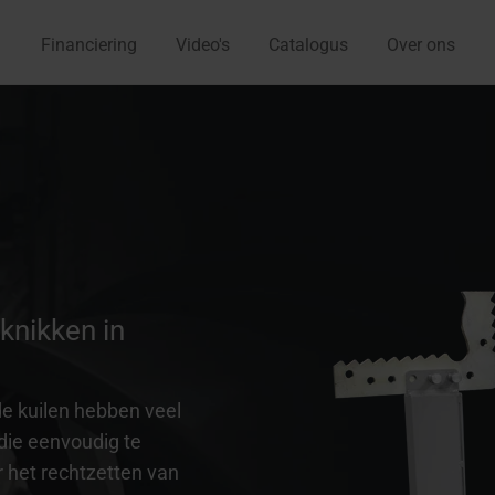
Financiering
Video's
Catalogus
Over ons
knikken in
e kuilen hebben veel
die eenvoudig te
r het rechtzetten van