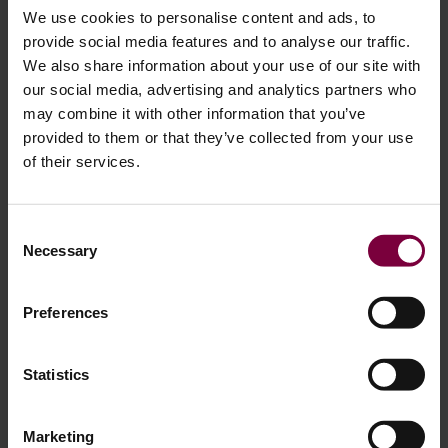
We use cookies to personalise content and ads, to
provide social media features and to analyse our traffic.
We also share information about your use of our site with
our social media, advertising and analytics partners who
may combine it with other information that you’ve
provided to them or that they’ve collected from your use
of their services.
Consent
23 februari 2024
Necessary
Selection
Elke lichtmetalen velgreparatie maakt een
CO2 verschil
Preferences
Momenteel is aluminium verantwoordelijk voor 3% van de
directe industriële CO2-uitstoot in de wereld! Volgens
Statistics
voorspellingen zal het aluminiumverbruik in de
transportsector in Europa tegen 2050 met 55% toenemen
Marketing
ten opzichte van de cijfers van 2017. Deze groei zal