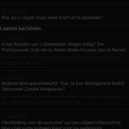
29/05/2026 -
Wat als u velgen nooit meer hoeft uit te besteden?
Laatste berichten
29 juni 2026
Is het Rechten van Lichtmetalen Velgen Veilig? Een
Professionele Gids om te Weten Welke Klussen Aan te Nemen
Een kromme velg is een van de meest voorkomende soorten
velgschade. Kuilen,...
23 juni 2026
Mobiele Wielreparatiebedrijf: Kun Je Een Winstgevend Bedrijf
Opbouwen Zonder Werkplaats?
Ja. Een mobiele reparatieservice voor lichtmetalen velgen kan
een winstgevende manier zijn om in de...
12 juni 2026
Handleiding voor de aanschaf van een velgenrichtmachine:
Hoe u het juiste systeem kiest voor uw werkplaats