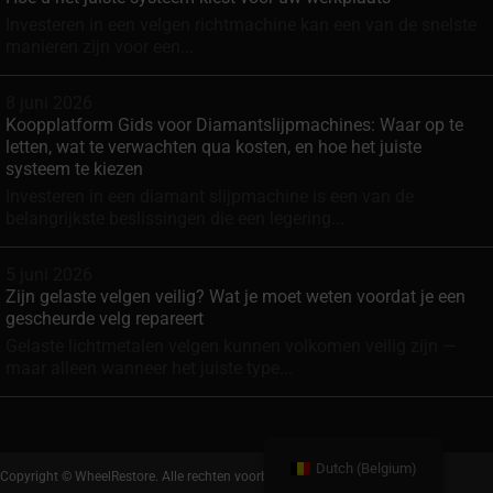
Investeren in een velgen richtmachine kan een van de snelste
manieren zijn voor een...
8 juni 2026
Koopplatform Gids voor Diamantslijpmachines: Waar op te
letten, wat te verwachten qua kosten, en hoe het juiste
systeem te kiezen
Investeren in een diamant slijpmachine is een van de
belangrijkste beslissingen die een legering...
5 juni 2026
Zijn gelaste velgen veilig? Wat je moet weten voordat je een
gescheurde velg repareert
Gelaste lichtmetalen velgen kunnen volkomen veilig zijn —
maar alleen wanneer het juiste type...
Dutch (Belgium)
Copyright © WheelRestore. Alle rechten voorbehouden.