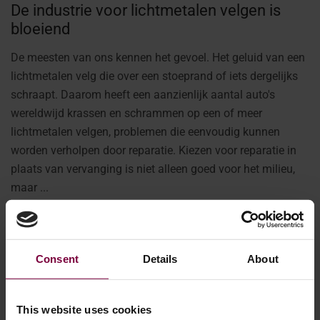
De industrie voor lichtmetalen velgen is
bloeiend
De meesten van ons kennen het gevoel. Het geluid van een
lichtmetalen velg die over een stoeprand of iets dergelijks
schraapt. Daarom heeft een aanzienlijk aantal auto's
wereldwijd krassen en schrammen op een of meer
lichtmetalen velgen, problemen die eenvoudig kunnen
worden verholpen door reparatie. Kiezen voor reparatie in
plaats van vervanging is niet alleen goed voor het milieu,
maar ...
Meer
Consent
Details
About
This website uses cookies