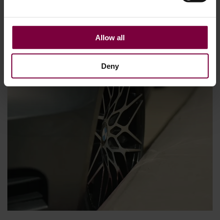
natuurlijk leiden tot een aanzienlijke toename van de CO2-
uitstoot. Er wordt geschat dat er ongeveer 1,47 ...
Allow all
Meer
Deny