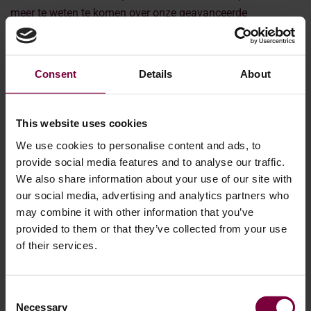
meer te weten te komen over onze geavanceerde
oplossingen.
.
Belangrijkste opmerkingen:
Consent
Details
About
Wheel Restore demonstreerde duurzame oplossingen
voor de auto-industrie op de Automechanika, waarbij de
This website uses cookies
nadruk lag op energiebesparende innovaties voor het
We use cookies to personalise content and ads, to
repareren van lichtmetalen velgen en spuitcabines.
provide social media features and to analyse our traffic.
Ons HBC-systeem presenteert energiebesparende
We also share information about your use of our site with
verfcabines die het energieverbruik tot 96% verlagen en
our social media, advertising and analytics partners who
schadelijke emissies drastisch verminderen.
may combine it with other information that you’ve
Deze innovaties helpen werkplaatsen om
provided to them or that they’ve collected from your use
milieuvriendelijke praktijken toe te passen, kosten te
of their services.
verlagen en te voldoen aan de toenemende
milieuregelgeving.
Consent
Necessary
Selection