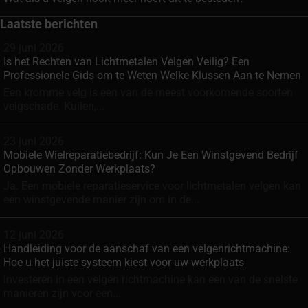
Laatste berichten
29 juni 2026
Is het Rechten van Lichtmetalen Velgen Veilig? Een
Professionele Gids om te Weten Welke Klussen Aan te Nemen
Een kromme velg is een van de meest voorkomende soorten
velgschade. Kuilen,...
23 juni 2026
Mobiele Wielreparatiebedrijf: Kun Je Een Winstgevend Bedrijf
Opbouwen Zonder Werkplaats?
Ja. Een mobiele reparatieservice voor lichtmetalen velgen kan
een winstgevende manier zijn om in de...
12 juni 2026
Handleiding voor de aanschaf van een velgenrichtmachine:
Hoe u het juiste systeem kiest voor uw werkplaats
Investeren in een velgen richtmachine kan een van de snelste
manieren zijn voor een...