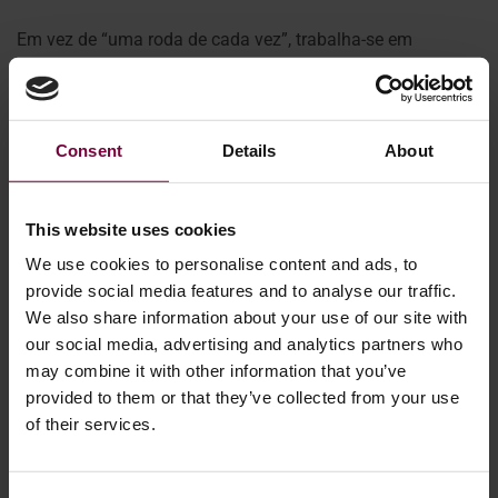
Em vez de “uma roda de cada vez”, trabalha-se em
paralelo.
Isto cria três grandes vantagens:
1. Sem estrangulamentos:
Cada fase da reparação tem o
Consent
Details
About
seu próprio equipamento dedicado. O jato de areia já não
atrasa o corte. A pintura não espera pela preparação. A
cura não ocupa espaço valioso. Cada máquina
This website uses cookies
desempenha a sua função de forma contínua.
We use cookies to personalise content and ads, to
provide social media features and to analyse our traffic.
2. Maior eficiência laboral:
Os operadores já não estão
We also share information about your use of our site with
parados enquanto uma máquina funciona. Enquanto a
our social media, advertising and analytics partners who
WR-DCM3 efectua automaticamente um corte de diamante
may combine it with other information that you’ve
de 15 minutos, o técnico pode preparar a roda seguinte ou
provided to them or that they’ve collected from your use
iniciar um ciclo de pintura na WM600. A automatização +
of their services.
processamento paralelo aumenta drasticamente a
produção sem aumentar drasticamente o pessoal.