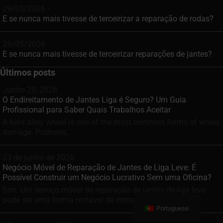
29/05/2026 -
E se nunca mais tivesse de terceirizar a reparação de rodas?
29/05/2026 -
E se nunca mais tivesse de terceirizar reparações de jantes?
Últimos posts
Junho 29, 2026
O Endireitamento de Jantes Liga é Seguro? Um Guia
Profissional para Saber Quais Trabalhos Aceitar
A bent alloy wheel is one of the most common forms of wheel
damage. Potholes,...
23 de junho de 2026
Negócio Móvel de Reparação de Jantes de Liga Leve: É
Possível Construir um Negócio Lucrativo Sem uma Oficina?
Sim. Um serviço móvel de reparação de jantes de liga leve
pode ser uma forma rentável de entrar no...
Portuguese