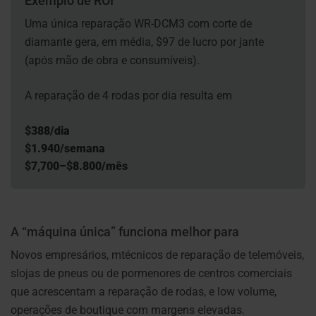
Exemplo de ROI
Uma única reparação WR-DCM3 com corte de
diamante gera, em média, $97 de lucro por jante
(após mão de obra e consumíveis).
A reparação de 4 rodas por dia resulta em
$
388/dia
$
1.940/semana
$
7,700–
$
8.800/mês
A “máquina única” funciona melhor para
Novos empresários, m
técnicos de reparação de telemóveis,
s
lojas de pneus ou de pormenores de centros comerciais
que acrescentam a reparação de rodas, e l
ow volume,
operações de boutique com margens elevadas.