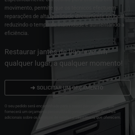
movimento, permite que os técnicos efectuem
reparações de alta qualidade diretamente no local,
reduzindo o tempo de inatividade e aumentando a
eficiência.
Restaurar jantes de liga leve em
qualquer lugar, a qualquer momento!
➜
SOLICITAR UM ORÇAMENTO
O seu pedido será encaminhado para o nosso parceiro local, que
fornecerá um orçamento personalizado juntamente com detalhes
adicionais sobre os serviços de vendas e assistência que oferecem.