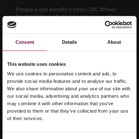
Porque é que escolhi o torno CNC Wheel
Restore? Na verdade, por algumas razões,
duas das quais são o facto de a HBC
System ter desenvolvido e construído este
torno Wheel Restore. A HBC é um líder de
Consent
Details
About
mercado global no sector, pelo que este
facto foi fundamental para mim. Também
tenho uma relação comercial muito longa
This website uses cookies
com um dos principais membros da sua
equipa sediada no Reino Unido, pelo que a
We use cookies to personalise content and ads, to
escolha foi fácil.
provide social media features and to analyse our traffic.
We also share information about your use of our site with
Scott King, King Vehicle Damage Repair Reino
our social media, advertising and analytics partners who
may combine it with other information that you’ve
Unido
provided to them or that they’ve collected from your use
of their services.