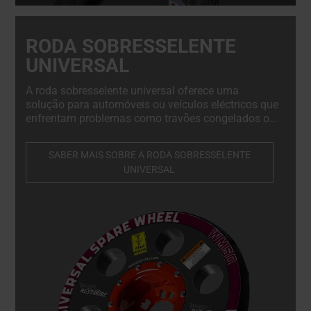
RODA SOBRESSELENTE
UNIVERSAL
A roda sobresselente universal oferece uma
solução para automóveis ou veículos eléctricos que
enfrentam problemas como travões congelados ou
perda de potência. A sua instalação simples
envolve o aparafusamento no cubo do veículo em
SABER MAIS SOBRE A RODA SOBRESSELENTE
poucos minutos, permitindo que o carro avariado
UNIVERSAL
seja facilmente empurrado ou puxado para a
oficina ou para um reboque.