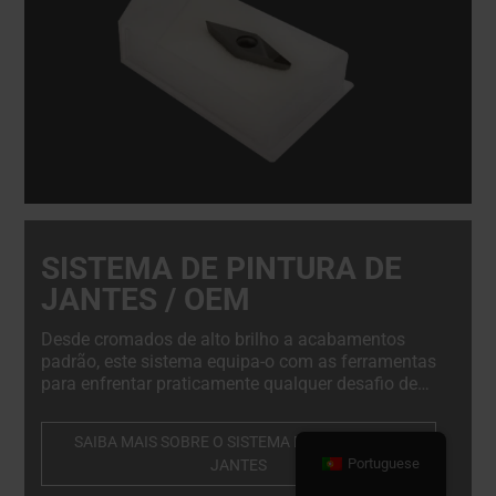
SISTEMA DE PINTURA DE
JANTES / OEM
Desde cromados de alto brilho a acabamentos
padrão, este sistema equipa-o com as ferramentas
para enfrentar praticamente qualquer desafio de
retoque de jantes. A sua capacidade de criar mais
de 89 tonalidades específicas de OEM garante-lhe a
SAIBA MAIS SOBRE O SISTEMA DE PINTURA DE
possibilidade de satisfazer uma grande variedade
Portuguese
JANTES
de marcas e modelos de veículos, destacando os
seus serviços num mercado competitivo.