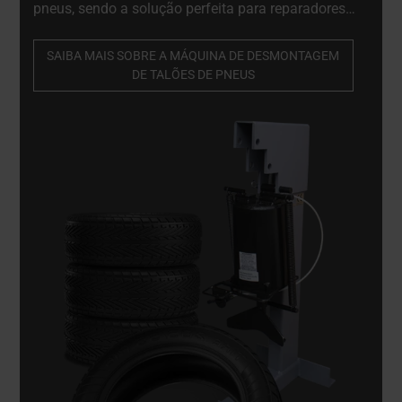
pneus, sendo a solução perfeita para reparadores
móveis que oferecem serviços no local. Máquina
de partir talões de pneus profissional e de alta
SAIBA MAIS SOBRE A MÁQUINA DE DESMONTAGEM
qualidade. Indispensável para reparadores de
DE TALÕES DE PNEUS
jantes de liga leve e oficinas de pneus.