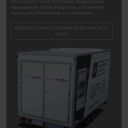
Uma solução móvel totalmente equipada para
reparações de jantes de liga leve, este sistema
oferece uma flexibilidade e comodidade
excepcionais. Adaptado às oficinas móveis,
permite que os técnicos efectuem reparações de
SABER MAIS SOBRE O REBOQUE DE REPARAÇÃO DE
alta qualidade diretamente no local, minimizando o
RODAS
tempo de inatividade e aumentando a eficiência.