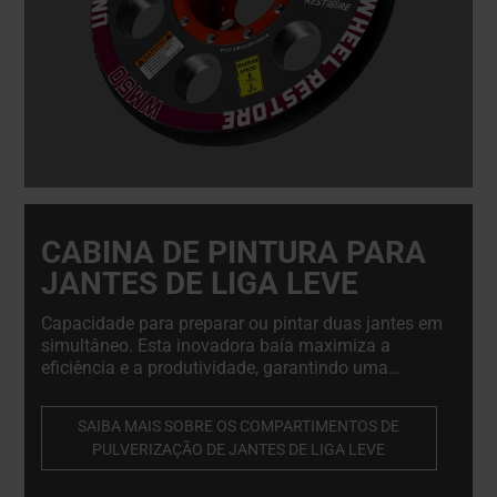
CABINA DE PINTURA PARA
JANTES DE LIGA LEVE
Capacidade para preparar ou pintar duas jantes em
simultâneo. Esta inovadora baía maximiza a
eficiência e a produtividade, garantindo uma
pintura de precisão. Além disso, oferece a
flexibilidade de se expandir para uma cabina
SAIBA MAIS SOBRE OS COMPARTIMENTOS DE
totalmente fechada, adaptando-se perfeitamente
PULVERIZAÇÃO DE JANTES DE LIGA LEVE
às suas necessidades em evolução. A cabina de
pintura de jantes&#039 não se limita à