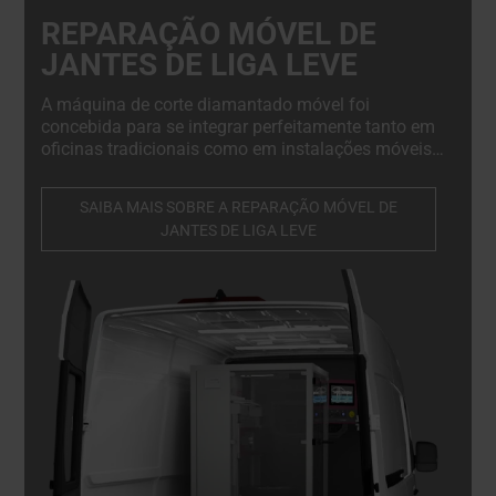
REPARAÇÃO MÓVEL DE
JANTES DE LIGA LEVE
A máquina de corte diamantado móvel foi
concebida para se integrar perfeitamente tanto em
oficinas tradicionais como em instalações móveis.
O seu design compacto, mas robusto, permite uma
instalação sem esforço na traseira de uma
SAIBA MAIS SOBRE A REPARAÇÃO MÓVEL DE
carrinha, camião ou reboque, estabelecendo-a
JANTES DE LIGA LEVE
como um componente crucial de qualquer serviço
de reparação móvel.