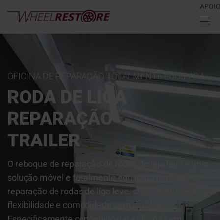
APOI
OFICINA DE REPARAÇÃO TOTALMENTE EQUIPADA
RODA DE LIGA
REPARAÇÃO
TRAILER
O reboque de reparação de rodas de liga leve é uma
solução móvel e totalmente equipada para a
reparação de rodas de liga leve, oferecendo uma
flexibilidade e comodidade sem paralelo.
Especificamente concebido para oficinas em