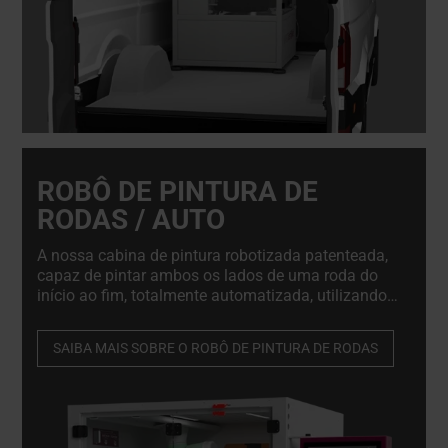
ROBÔ DE PINTURA DE
RODAS / AUTO
A nossa cabina de pintura robotizada patenteada,
capaz de pintar ambos os lados de uma roda do
início ao fim, totalmente automatizada, utilizando
uma pistola de pulverização normal ou um
aerossol. Garantindo um acabamento ótimo e
SAIBA MAIS SOBRE O ROBÔ DE PINTURA DE RODAS
reduzindo o desperdício e o consumo de tinta até
50%