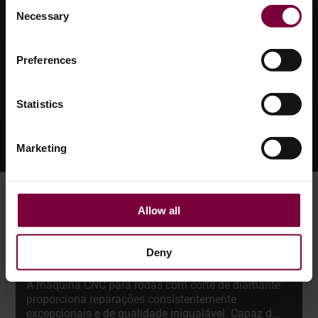
Consent
Necessary
Selection
Preferences
Statistics
Marketing
Allow all
MÁQUINA DE RODAS
Deny
DIAMOND CUT
A máquina CNC para rodas com corte de diamante
proporciona reparações consistentemente
excepcionais e de qualidade inigualável. Capaz de