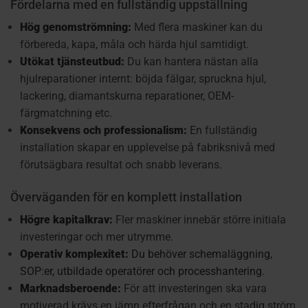
Fördelarna med en fullständig uppställning
Hög genomströmning:
Med flera maskiner kan du
förbereda, kapa, måla och härda hjul samtidigt.
Utökat tjänsteutbud:
Du kan hantera nästan alla
hjulreparationer internt: böjda fälgar, spruckna hjul,
lackering, diamantskurna reparationer, OEM-
färgmatchning etc.
Konsekvens och professionalism:
En fullständig
installation skapar en upplevelse på fabriksnivå med
förutsägbara resultat och snabb leverans.
Överväganden för en komplett installation
Högre kapitalkrav:
Fler maskiner innebär större initiala
investeringar och mer utrymme.
Operativ komplexitet:
Du behöver schemaläggning,
SOP:er, utbildade operatörer och processhantering.
Marknadsberoende:
För att investeringen ska vara
motiverad krävs en jämn efterfrågan och en stadig ström