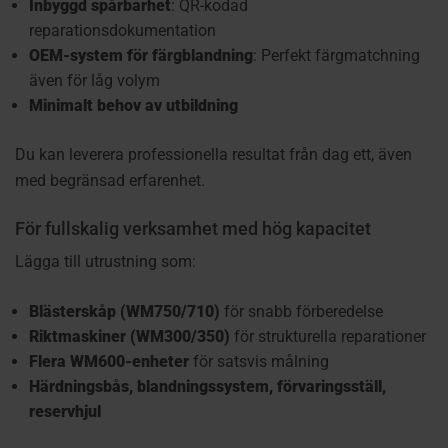
Inbyggd spårbarhet
: QR-kodad
reparationsdokumentation
OEM-system för färgblandning
: Perfekt färgmatchning
även för låg volym
Minimalt behov av utbildning
Du kan leverera professionella resultat från dag ett, även
med begränsad erfarenhet.
För fullskalig verksamhet med hög kapacitet
Lägga till utrustning som:
Blästerskåp (WM750/710)
för snabb förberedelse
Riktmaskiner (WM300/350)
för strukturella reparationer
Flera WM600-enheter
för satsvis målning
Härdningsbås, blandningssystem, förvaringsställ,
reservhjul