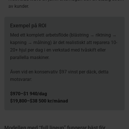
av kunder.
Exempel på ROI
Med ett komplett arbetsflöde (blästring → riktning →
kapning → målning) är det realistiskt att reparera 10-
20+ hjul per dag i en verkstad med tvåskift eller
parallella maskiner.
Även vid en konservativ
$97
vinst per däck, detta
motsvarar:
$
970–
$
1 940/dag
$
19,800–
$
38 500 kr/månad
Modellen med “full lineup” fungerar bäst för