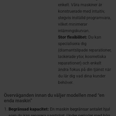
enkelt. Våra maskiner är
konstruerade med intuitiv,
stegvis inställd programvara,
vilket minimerar
inlärningskurvan.
Stor flexibilitet:
Du kan
specialisera dig
(diamantslipade reparationer,
lackerade ytor, kosmetiska
reparationer) och enkelt
ändra fokus på din tjänst när
du lär dig vad dina kunder
behöver.
Överväganden innan du väljer modellen med “en
enda maskin”
Begränsad kapacitet:
En maskin begränsar antalet hjul
som du kan reparera samtidigt. Under perioder med hög