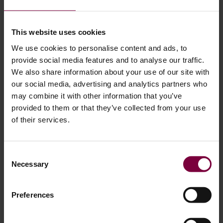
kan teknikern förbereda nästa hjul eller starta en
lackeringscykel på WM600. Automatisering +
parallellbearbetning ökar produktionen dramatiskt utan att
This website uses cookies
personalen behöver utökas i någon större utsträckning.
We use cookies to personalise content and ads, to
provide social media features and to analyse our traffic.
3. Förutsägbara leveranstider:
Återförsäljare, åkerier och
We also share information about your use of our site with
försäkringspartner bryr sig om snabbhet och konsekvens.
our social media, advertising and analytics partners who
Med ett sömlöst arbetsflöde kan du lova leverans samma
may combine it with other information that you’ve
dag eller nästa dag, även vid högre volymer. Denna
provided to them or that they’ve collected from your use
tillförlitlighet skapar förtroende och långsiktiga avtal.
När
of their services.
maskinerna integreras i ett strukturerat arbetsflöde slutar
din verkstad att bete sig som en liten reparationsverkstad
Consent
och börjar fungera som ett renoveringscenter.
Necessary
Selection
Detta är den verkliga fördelen med skala
Preferences
Inte bara “fler maskiner”, utan kontinuerlig rörelse,
kontrollerade processer och maximerad drifttid.