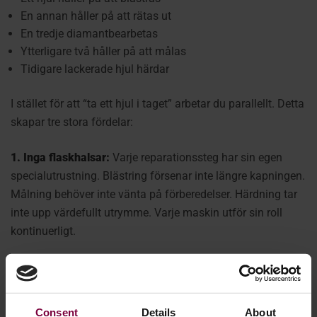
En annan håller på att rätas ut
En tredje diamantbearbetas
Ytterligare två håller på att målas
Tidigare lackerade hjul härdar
I stället för att “ta ett hjul i taget” arbetar du parallellt.
Detta
skapar tre stora fördelar:
1. Inga flaskhalsar:
Varje reparationssteg har sin egen
specialutrustning. Blästring försenar inte längre kapningen.
Målning behöver inte vänta på förberedelser. Härdning tar
inte upp värdefullt utrymme. Varje maskin utför sin roll
kontinuerligt.
2. Högre arbetseffektivitet:
Operatörerna behöver inte
längre stå sysslolösa medan en maskin körs. Medan WR-
DCM3 utför en 15-minuters diamantskärning automatiskt
Consent
Details
About