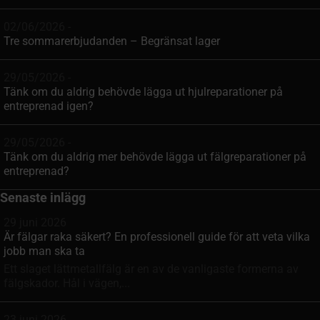
02/06/2026 -
Tre sommarerbjudanden – Begränsat lager
29/05/2026 -
Tänk om du aldrig behövde lägga ut hjulreparationer på
entreprenad igen?
29/05/2026 -
Tänk om du aldrig mer behövde lägga ut fälgreparationer på
entreprenad?
Senaste inlägg
29 juni 2026
Är fälgar raka säkert? En professionell guide för att veta vilka
jobb man ska ta
Ett slaget lättmetallfälg är en av de vanligaste formerna av
fälgskador. Hål i vägen,...
23 juni 2026