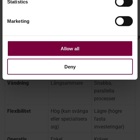
Statistics
Jämförelse: Enskild maskin jämfört med
hjulreparationsfabrik
Marketing
FEATURE
MODELL MED EN
KOMPLETT
ENDA MASKIN
MODELLUPPSTÄLL
Allow all
Investeringar
Låg
Hög
Kapacitet
Begränsad
Hög
Deny
genomströmning
Vändning
Långsammare
Snabba,
parallella
processer
Flexibilitet
Hög (kan svänga
Lägre (högre
eller specialisera
fasta
sig)
investeringar)
Operativ
Enkel
Kräver