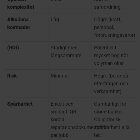
komplexitet
samordning
Allmänna
Låg
Högre (kraft,
kostnader
personal,
förbrukningsvaror)
(ROI)
Stadigt men
Potentiellt
långsammare
mycket hög när
volymen ökar
Risk
Minimal
Högre (beror på
efterfrågan och
verksamhet)
Spårbarhet
Enkelt och
Oumbärligt för
smidigt. QR-
större butiker.
kodad
Obligatorisk
reparationsdokumentation
spårbarhet i alla
per jobb
led.