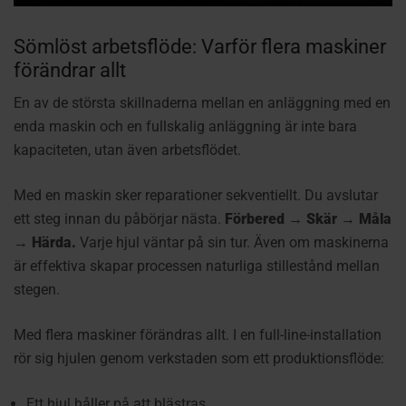
Sömlöst arbetsflöde: Varför flera maskiner
förändrar allt
En av de största skillnaderna mellan en anläggning med en
enda maskin och en fullskalig anläggning är inte bara
kapaciteten, utan även arbetsflödet.
Med en maskin sker reparationer sekventiellt. Du avslutar
ett steg innan du påbörjar nästa.
Förbered → Skär → Måla
→ Härda.
Varje hjul väntar på sin tur. Även om maskinerna
är effektiva skapar processen naturliga stillestånd mellan
stegen.
Med flera maskiner förändras allt.
I en full-line-installation
rör sig hjulen genom verkstaden som ett produktionsflöde:
Ett hjul håller på att blästras