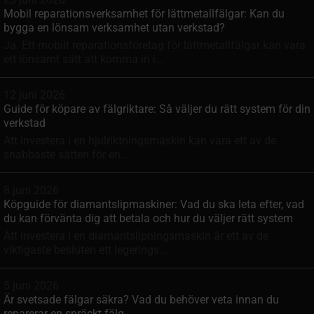
Mobil reparationsverksamhet för lättmetallfälgar: Kan du
bygga en lönsam verksamhet utan verkstad?
Ja. Ett mobilt reparationsföretag för lättmetallfälgar kan vara
ett lönsamt sätt att komma in i...
12 juni 2026
Guide för köpare av fälgriktare: Så väljer du rätt system för din
verkstad
Att investera i en hjulriktningsmaskin kan vara ett av de
snabbaste sätten för en...
8 juni 2026
Köpguide för diamantslipmaskiner: Vad du ska leta efter, vad
du kan förvänta dig att betala och hur du väljer rätt system
Att investera i en diamantslipningsmaskin är ett av de
viktigaste besluten ett legerings...
5 juni 2026
Är svetsade fälgar säkra? Vad du behöver veta innan du
reparerar en spräckt fälg