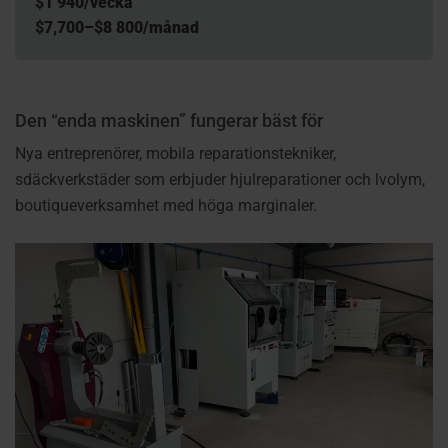
$
1 940/vecka
$
7,700–
$
8 800/månad
Den “enda maskinen” fungerar bäst för
Nya entreprenörer, m
obila reparationstekniker,
s
däckverkstäder som erbjuder hjulreparationer och l
volym,
boutiqueverksamhet med höga marginaler.