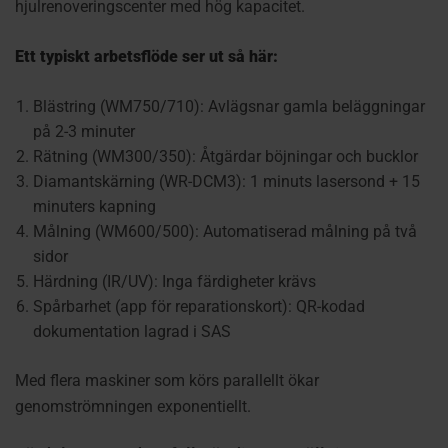
hjulrenoveringscenter med hög kapacitet.
Ett typiskt arbetsflöde ser ut så här:
Blästring (WM750/710): Avlägsnar gamla beläggningar
på 2-3 minuter
Rätning (WM300/350): Åtgärdar böjningar och bucklor
Diamantskärning (WR-DCM3): 1 minuts lasersond + 15
minuters kapning
Målning (WM600/500): Automatiserad målning på två
sidor
Härdning (IR/UV): Inga färdigheter krävs
Spårbarhet (app för reparationskort): QR-kodad
dokumentation lagrad i SAS
Med flera maskiner som körs parallellt ökar
genomströmningen exponentiellt.