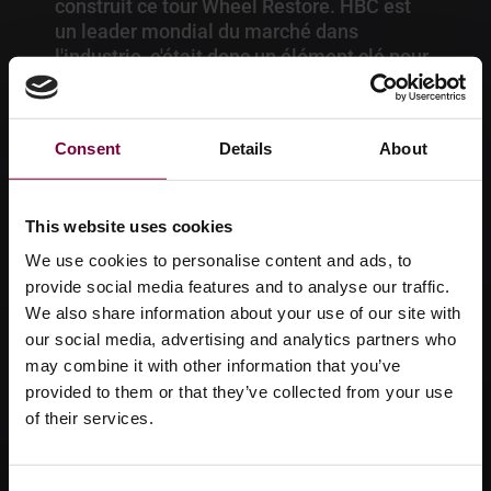
construit ce tour Wheel Restore. HBC est
un leader mondial du marché dans
l'industrie, c'était donc un élément clé pour
moi. J'entretiens également une relation
d'affaires de longue date avec l'un des
principaux membres de l'équipe basée au
Consent
Details
About
Royaume-Uni, c'était donc une évidence.
Scott King, King Vehicle Damage Repair UK
This website uses cookies
We use cookies to personalise content and ads, to
provide social media features and to analyse our traffic.
We also share information about your use of our site with
our social media, advertising and analytics partners who
may combine it with other information that you’ve
provided to them or that they’ve collected from your use
of their services.