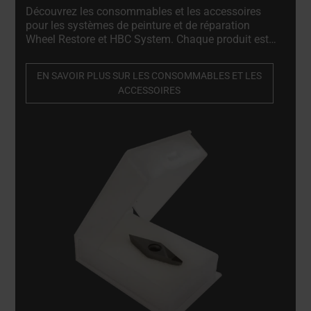
Découvrez les consommables et les accessoires
pour les systèmes de peinture et de réparation
Wheel Restore et HBC System. Chaque produit est
soigneusement sélectionné pour répondre aux
normes les plus strictes en matière de qualité, de
EN SAVOIR PLUS SUR LES CONSOMMABLES ET LES
fiabilité et de compatibilité avec nos systèmes.
ACCESSOIRES