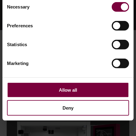
Consent
Necessary
Selection
Preferences
Statistics
DIAMOND CUT MACHINE À
Marketing
ROUE
La machine CNC à découper les roues au diamant
permet d'effectuer des réparations exceptionnelles
Allow all
et d'une qualité inégalée. Elle est capable
d'effectuer des ajustements micromillimétriques
précis sur les roues endommagées tout en
EN SAVOIR PLUS SUR LA MACHINE DIAMOND CUT
Deny
préservant leur intégrité structurelle.