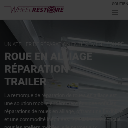
SOUTIE
UN ATELIER DE RÉPARATION ENTIÈREMENT ÉQUIPÉ
ROUE EN ALLIAGE
RÉPARATION
TRAILER
La remorque de réparation de roues en alliage est
une solution mobile entièrement équipée pour les
réparations de roues en alliage, offrant une flexibilité
et une commodité inégalées. Spécialement conçue
pour les ateliers mobiles, elle permet aux