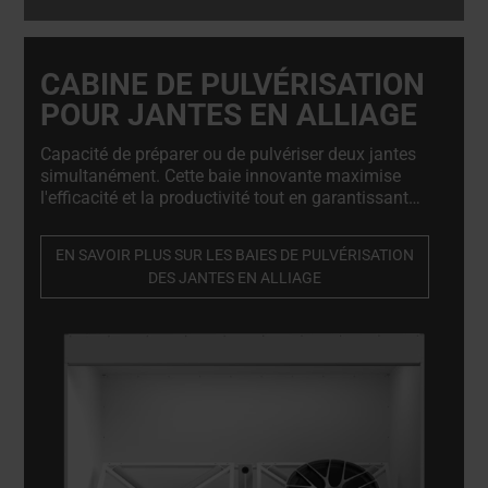
CABINE DE PULVÉRISATION
POUR JANTES EN ALLIAGE
Capacité de préparer ou de pulvériser deux jantes
simultanément. Cette baie innovante maximise
l'efficacité et la productivité tout en garantissant
une peinture de précision. De plus, elle offre la
possibilité de s'étendre en une cabine entièrement
EN SAVOIR PLUS SUR LES BAIES DE PULVÉRISATION
fermée, s'adaptant ainsi parfaitement à l'évolution
DES JANTES EN ALLIAGE
de vos besoins. La cabine de pulvérisation pour
jantes ne se contente pas d'être flexible ; elle est
conçue pour une efficacité maximale.