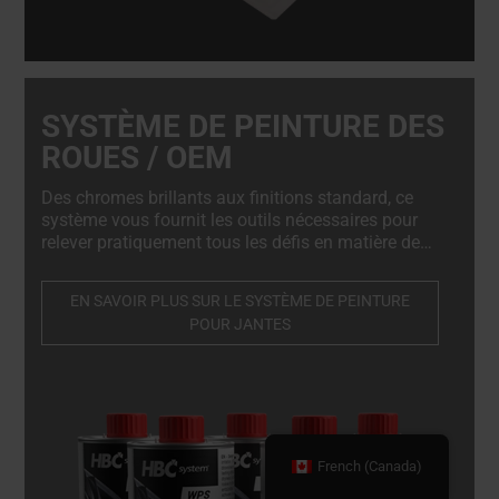
SYSTÈME DE PEINTURE DES
ROUES / OEM
Des chromes brillants aux finitions standard, ce
système vous fournit les outils nécessaires pour
relever pratiquement tous les défis en matière de
retouche des roues. Sa capacité à créer plus de 89
teintes spécifiques aux OEM vous permet de
EN SAVOIR PLUS SUR LE SYSTÈME DE PEINTURE
répondre à une grande variété de marques et de
POUR JANTES
modèles de véhicules, ce qui distingue vos services
sur un marché concurrentiel.
French (Canada)