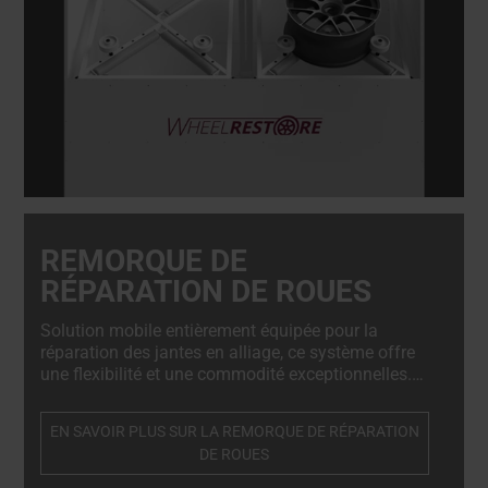
REMORQUE DE
RÉPARATION DE ROUES
Solution mobile entièrement équipée pour la
réparation des jantes en alliage, ce système offre
une flexibilité et une commodité exceptionnelles.
Conçu pour les ateliers mobiles, il permet aux
techniciens d'effectuer des réparations de haute
EN SAVOIR PLUS SUR LA REMORQUE DE RÉPARATION
qualité directement sur site, en minimisant les
DE ROUES
temps d'arrêt et en améliorant l'efficacité.