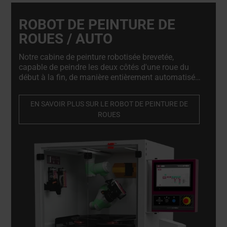
ROBOT DE PEINTURE DE
ROUES / AUTO
Notre cabine de peinture robotisée brevetée,
capable de peindre les deux côtés d'une roue du
début à la fin, de manière entièrement automatisée,
en utilisant un pistolet ordinaire ou un aérosol. Elle
garantit une finition optimale tout en réduisant les
EN SAVOIR PLUS SUR LE ROBOT DE PEINTURE DE
déchets et la consommation de peinture jusqu'à
ROUES
50%.