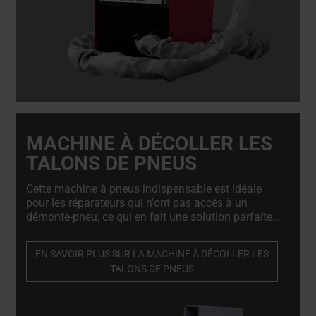
MACHINE À DÉCOLLER LES
TALONS DE PNEUS
Cette machine à pneus indispensable est idéale
pour les réparateurs qui n'ont pas accès à un
démonte-pneu, ce qui en fait une solution parfaite
pour les réparateurs mobiles offrant des services
sur site. Machine à décoller les talons de pneus
EN SAVOIR PLUS SUR LA MACHINE À DÉCOLLER LES
professionnelle et de haute qualité. Indispensable
TALONS DE PNEUS
pour les réparateurs de jantes en alliage et les
ateliers de réparation de pneus.