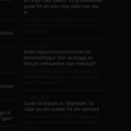
Är fälgar raka säkert? En professionell
guide för att veta vilka jobb man ska
ta
Ett slaget lättmetallfälg är en av de
vanligaste formerna av fälgskador.
Hål i vägen,...
ränsat
23 juni 2026
Mobil reparationsverksamhet för
lättmetallfälgar: Kan du bygga en
-
lönsam verksamhet utan verkstad?
Ja. Ett mobilt reparationsföretag för
lättmetallfälgar kan vara ett lönsamt
sätt att komma in i...
ränsat
12 juni 2026
Guide för köpare av fälgriktare: Så
väljer du rätt system för din verkstad
ga ut
Att investera i en hjulriktningsmaskin
d igen?
kan vara ett av de snabbaste sätten
för en...