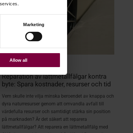
 services.
Marketing
Allow all
21 februari 2024
Reparation av lättmetallfälgar kontra
byte: Spara kostnader, resurser och tid
Vem skulle inte vilja minska beroendet av knappa och
dyra naturresurser genom att omvandla avfall till
värdefulla resurser och samtidigt stärka sin position
på marknaden? Är det säkert att reparera
lättmetallfälgar? Att reparera en lättmetallfälg med