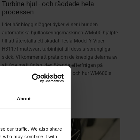
Turbine-hjul - och räddade hela
processen
I det här blogginlägget dyker vi ner i hur den
automatiska hjullackeringsmaskinen WM600 hjälpte
till att återställa ett skadat Tesla Model Y Viper
H3117f mattsvart turbinhjul till dess ursprungliga
skick. Vi kommer att prata om de knepiga delarna av
att fixa matt finish, den ökande efterfrågan på
pålitliga Tesla-hjulsreparationer och hur WM600:s
Save-a-Wheel ...
mer
About
se our traffic. We also share
ers who may combine it with