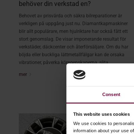
behöver din verkstad en?
Behovet av prisvärda och säkra bilreparationer är
verkligen på uppgång just nu. Diamantkapmaskiner
blir allt populärare, men hjulriktare har också fått ett
stort genomslag. De visar imponerande resultat för
verkstäder, däckcenter och återförsäljare. Om du har
böjda eller buckliga lättmetallfälgar kan de orsaka
vibrationer, påverka köregenskaperna, slita ...
mer
Consent
This website uses cookies
We use cookies to personalis
information about your use of