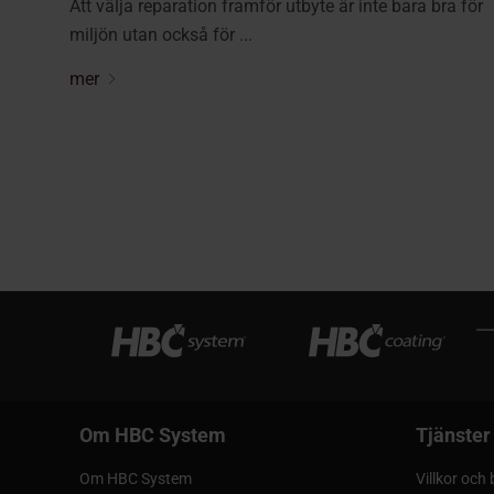
Att välja reparation framför utbyte är inte bara bra för
miljön utan också för ...
mer
Om HBC System
Tjänster
Om HBC System
Villkor oc