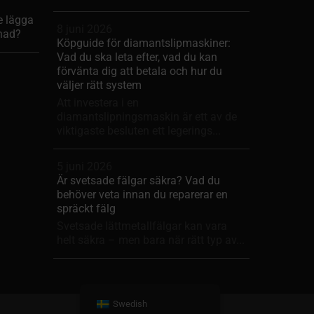
e lägga
8 juni 2026
enad?
Köpguide för diamantslipmaskiner:
Vad du ska leta efter, vad du kan
förvänta dig att betala och hur du
väljer rätt system
Att investera i en
diamantslipningsmaskin är ett av de
viktigaste besluten ett legerings...
5 juni 2026
Är svetsade fälgar säkra? Vad du
behöver veta innan du reparerar en
spräckt fälg
Svetsade lättmetallfälgar kan vara
helt säkra – men bara när rätt typ av...
Swedish