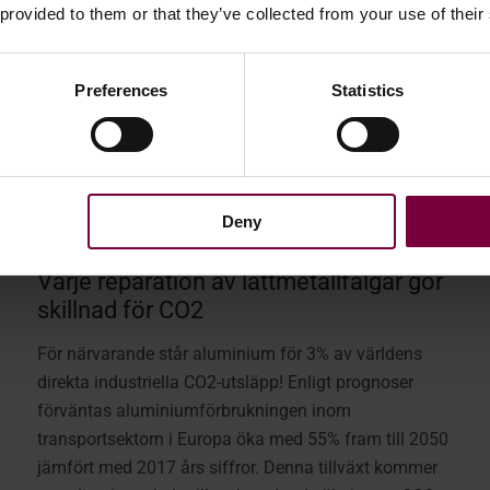
 provided to them or that they’ve collected from your use of their
Preferences
Statistics
Deny
23 februari 2024
Varje reparation av lättmetallfälgar gör
skillnad för CO2
För närvarande står aluminium för 3% av världens
direkta industriella CO2-utsläpp! Enligt prognoser
förväntas aluminiumförbrukningen inom
transportsektorn i Europa öka med 55% fram till 2050
jämfört med 2017 års siffror. Denna tillväxt kommer