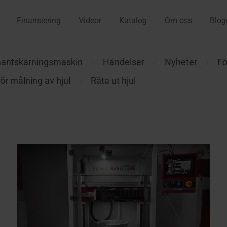
Finansiering
Videor
Katalog
Om oss
Blog
antskärningsmaskin
Händelser
Nyheter
Fö
⁄
⁄
⁄
ör målning av hjul
Räta ut hjul
⁄