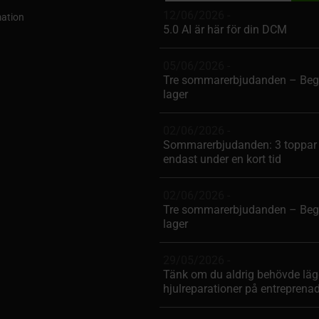
12/06/2026 -
ation
5.0 AI är här för din DCM
05/06/2026 -
Tre sommarerbjudanden – Beg
lager
02/06/2026 -
Sommarerbjudanden: 3 toppar 
endast under en kort tid
02/06/2026 -
Tre sommarerbjudanden – Beg
lager
29/05/2026 -
Tänk om du aldrig behövde läg
hjulreparationer på entreprena