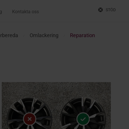
STÖD
g
Kontakta oss
rbereda
Omlackering
Reparation
⁄
⁄