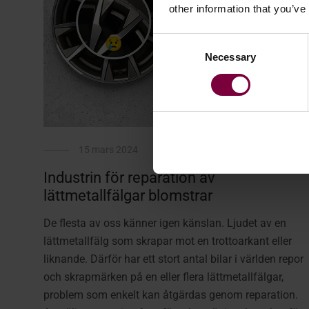
other information that you’ve
Consent
Necessary
Selection
15 mars 2024
Industrin för reparation av
lättmetallfälgar blomstrar
De flesta av oss känner igen känslan. Ljudet av en
lättmetallfälg som skrapar mot en trottoarkant eller
liknande. Därför har ett stort antal bilar i världen repor
och skrapmärken på en eller flera lättmetallfälgar,
problem som enkelt kan åtgärdas genom reparation.