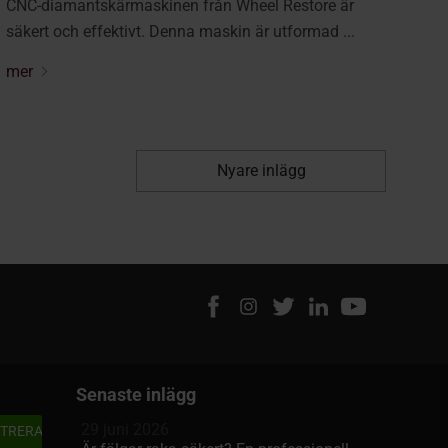
CNC-diamantskärmaskinen från Wheel Restore är
säkert och effektivt. Denna maskin är utformad ...
mer
Nyare inlägg
Senaste inlägg
29 juni 2026