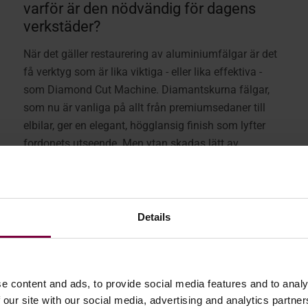
varför är den nödvändig för dagens
verkstäder?
När det gäller restaurering av aluminiumfälgar är det
få verktyg som är lika viktiga - eller lika effektiva -
som Diamond Cut Machine. Diamantskurna fälgar,
som nu är vanliga på allt från premiumsedaner till
elbilar, ger en elegant, högglansig finish som lyfter
fordonets utseende. Men ytan skadas lätt av
trottoarkanter, korrosion och slitage, vilket gör att
exakt reparation är ett måste. ...
mer
Details
e content and ads, to provide social media features and to analy
 our site with our social media, advertising and analytics partn