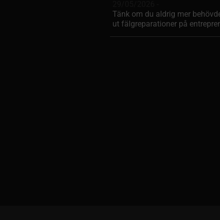
29/05/2026 -
Tänk om du aldrig mer behövd
ut fälgreparationer på entrepr