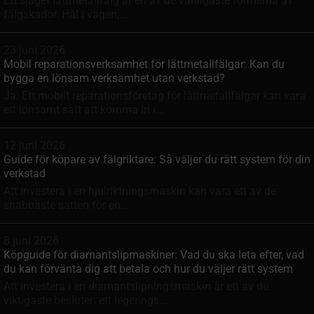
Ett slaget lättmetallfälg är en av de vanligaste formerna av
fälgskador. Hål i vägen,...
23 juni 2026
Mobil reparationsverksamhet för lättmetallfälgar: Kan du
bygga en lönsam verksamhet utan verkstad?
Ja. Ett mobilt reparationsföretag för lättmetallfälgar kan vara
ett lönsamt sätt att komma in i...
12 juni 2026
Guide för köpare av fälgriktare: Så väljer du rätt system för din
verkstad
Att investera i en hjulriktningsmaskin kan vara ett av de
snabbaste sätten för en...
8 juni 2026
Köpguide för diamantslipmaskiner: Vad du ska leta efter, vad
du kan förvänta dig att betala och hur du väljer rätt system
Att investera i en diamantslipningsmaskin är ett av de
viktigaste besluten ett legerings...