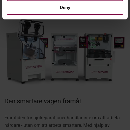
hjulen tillbaka på vägen där de hör hemma.
Deny
Den smartare vägen framåt
Framtiden för hjulreparationer handlar inte om att arbeta
hårdare - utan om att arbeta smartare. Med hjälp av