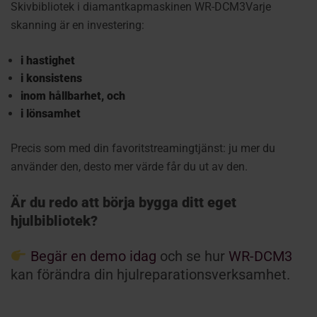
Skivbibliotek i diamantkapmaskinen WR-DCM3
Varje
skanning är en investering:
i hastighet
i konsistens
inom hållbarhet, och
i lönsamhet
Precis som med din favoritstreamingtjänst: ju mer du
använder den, desto mer värde får du ut av den.
Är du redo att börja bygga ditt eget
hjulbibliotek?
Begär en demo idag
och se hur
WR-DCM3
kan förändra din hjulreparationsverksamhet.