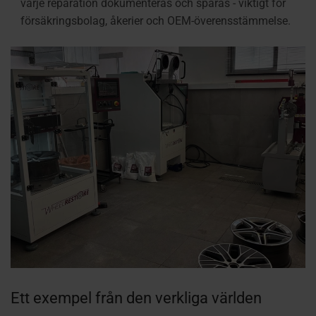
varje reparation dokumenteras och spåras - viktigt för
försäkringsbolag, åkerier och OEM-överensstämmelse.
Ett exempel från den verkliga världen