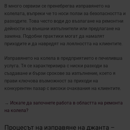
В много сервизи се пренебрегва изправянето на
колелата, въпреки че то носи ползи за безопасността и
разходите. Това често води до възлагане на ремонтни
дейности на външни изпълнители или предлагане на
замяна. Подобни практики могат да намалят
приходите и да навредят на лоялността на клиентите.
Изправянето на колела в предприятието е печеливша
услуга. Тя се характеризира с ниски разходи за
създаване и бързи срокове за изпълнение, което я
прави ключова възможност за приходи на
конкурентен пазар с високи очаквания на клиентите.
→
Искате да започнете работа в областта на ремонта
на колела?
Процесът на изправяне на джанта –