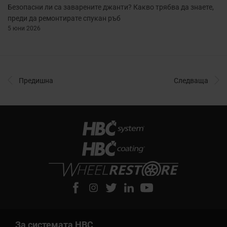
Безопасни ли са заварените джанти? Какво трябва да знаете,
преди да ремонтирате спукан ръб
5 юни 2026
Предишна
Следваща
За системата HBC