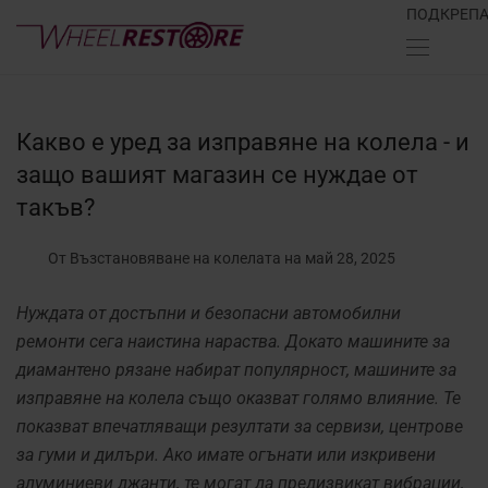
ПОДКРЕП
Какво е уред за изправяне на колела - и
защо вашият магазин се нуждае от
такъв?
От Възстановяване на колелата
на май 28, 2025
Нуждата от достъпни и безопасни автомобилни
ремонти сега наистина нараства. Докато машините за
диамантено рязане набират популярност, машините за
изправяне на колела също оказват голямо влияние. Те
показват впечатляващи резултати за сервизи, центрове
за гуми и дилъри. Ако имате огънати или изкривени
алуминиеви джанти, те могат да предизвикат вибрации,