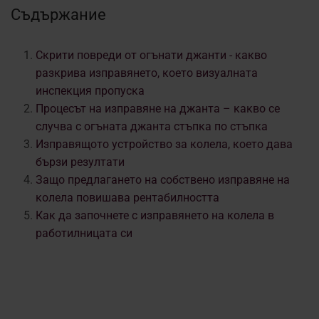
Съдържание
Скрити повреди от огънати джанти - какво
разкрива изправянето, което визуалната
инспекция пропуска
Процесът на изправяне на джанта – какво се
случва с огъната джанта стъпка по стъпка
Изправящото устройство за колела, което дава
бързи резултати
Защо предлагането на собствено изправяне на
колела повишава рентабилността
Как да започнете с изправянето на колела в
работилницата си