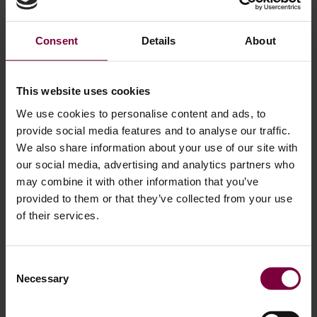
С максимална ширина на джантата от 12 инча и
Consent
Details
About
прецизност до части от милиметъра машината
гарантира, че дори колела със значителни
деформации могат да бъдат възстановени безопасно -
This website uses cookies
без да се нарушава здравината или балансът.
We use cookies to personalise content and ads, to
provide social media features and to analyse our traffic.
Защо
We also share information about your use of our site with
our social media, advertising and analytics partners who
may combine it with other information that you’ve
provided to them or that they’ve collected from your use
of their services.
Consent
Necessary
Selection