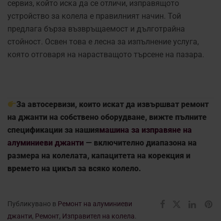
сервиз, който иска да се отличи, изправящото
устройство за колела е правилният начин. Той
предлага бърза възвръщаемост и дълготрайна
стойност. Освен това е лесна за изпълнение услуга,
която отговаря на нарастващото търсене на пазара.
За автосервизи, които искат да извършват ремонт
на джанти на собствено оборудване, вижте пълните
спецификации за нашия
машина за изправяне на
алуминиеви джанти
— включително диапазона на
размера на колелата, капацитета на корекция и
времето на цикъл за всяко колело.
Публикувано в
Ремонт на алуминиеви
джанти
,
Ремонт
,
Изправител на колела
.