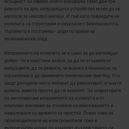
Всъщност за сервиз, който извършва само два-три
ремонта на ден, изправящото устройство може да се
изплати за няколко месеца. И тъй като повредите на
колелата са структурни и свързани с безопасността,
търсенето е постоянно - дори по време на
икономически спад.
Изправянето на колелата не е само за да изглеждат
добре - то е наистина важно, за да се отървете от
вибрациите, да се уверите, че всичко е безопасно за
управление и да преминете техническия преглед. Ето
защо дилърите често избират да ремонтират огънати
колела, вместо просто да ги заменят. За операторите
на автопаркове изправянето на колелата е от
ключово значение за спазване на изискванията и
намаляване на времето за престой. Освен това за
производителите на електромобили това е
интелигентен начин да намалят въздействието си