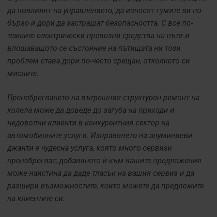
да повлияят на управлението, да износят гумите ви по-
бързо и дори да застрашат безопасността. С все по-
тежките електрически превозни средства на пътя и
влошаващото се състояние на пътищата ни този
проблем става дори по-често срещан, отколкото си
мислите.
Пренебрегването на вътрешния структурен ремонт на
колела може да доведе до загуба на приходи и
недоволни клиенти в конкурентния сектор на
автомобилните услуги. Изправянето на алуминиеви
джанти е чудесна услуга, която много сервизи
пренебрегват; добавянето ѝ към вашите предложения
може наистина да даде тласък на вашия сервиз и да
разшири възможностите, които можете да предложите
на клиентите си.