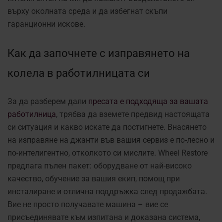
върху околната среда и да избегнат скъпи
гаранционни искове.
Как да започнете с изправянето на
колела в работилницата си
За да разберем дали
пресата е подходяща за вашата
работилница
, трябва да вземете предвид настоящата
си ситуация и какво искате да постигнете. Внасянето
на изправяне на джанти във вашия сервиз е по-лесно и
по-интелигентно, отколкото си мислите. Wheel Restore
предлага пълен пакет: оборудване от най-високо
качество, обучение за вашия екип, помощ при
инсталиране и отлична поддръжка след продажбата.
Вие не просто получавате машина – вие се
присъединявате към изпитана и доказана система,