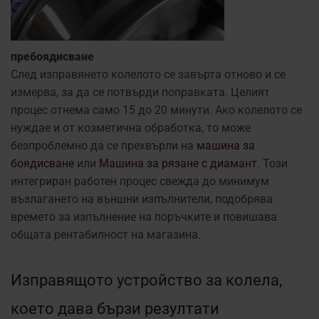
пребоядисване
След изправянето колелото се завърта отново и се
измерва, за да се потвърди поправката. Целият
процес отнема само 15 до 20 минути. Ако колелото се
нуждае и от козметична обработка, то може
безпроблемно да се прехвърли на
машина за
боядисване
или
Машина за рязане с диамант
. Този
интегриран работен процес свежда до минимум
възлагането на външни изпълнители, подобрява
времето за изпълнение на поръчките и повишава
общата рентабилност на магазина.
Изправящото устройство за колела,
което дава бързи резултати