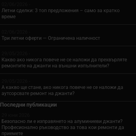
02/06/2026 -
Летни сделки: 3 топ предложения – само за кратко
време
02/06/2026 -
Три летни оферти — Ограничена наличност
29/05/2026 -
Какво ако никога повече не се наложи да прехвърляте
ремонтите на джанти на външни изпълнители?
29/05/2026 -
А какво ще стане, ако никога повече не се наложи да
аутсорсвате ремонт на джанти?
Последни публикации
29 юни 2026
Безопасно ли е изправянето на алуминиеви джанти?
Професионално ръководство за това кои ремонти да
приемете