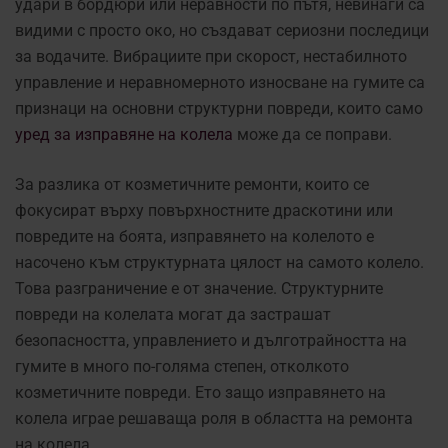
удари в бордюри или неравности по пътя, невинаги са
видими с просто око, но създават сериозни последици
за водачите. Вибрациите при скорост, нестабилното
управление и неравномерното износване на гумите са
признаци на основни структурни повреди, които само
уред за изправяне на колела
може да се поправи.
За разлика от козметичните ремонти, които се
фокусират върху повърхностните драскотини или
повредите на боята, изправянето на колелото е
насочено към структурната цялост на самото колело.
Това разграничение е от значение. Структурните
повреди на колелата могат да застрашат
безопасността, управлението и дълготрайността на
гумите в много по-голяма степен, отколкото
козметичните повреди. Ето защо изправянето на
колела играе решаваща роля в областта на ремонта
на колела.