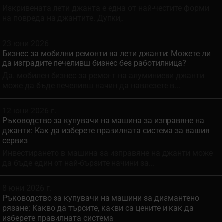
Изкривената лети джанта е една от най-честите форми
на повреда на джантите. Дупки,.
23 юни 2026
Бизнес за мобилни ремонти на лети джанти: Можете ли
да изградите печеливш бизнес без работилница?
Да. мобилен бизнес за ремонт на алуминиеви джанти
може да бъде печеливш начин да навлезете в...
12 юни 2026 г.
Ръководство за купувачи на машина за изправяне на
джанти: Как да изберете правилната система за вашия
сервиз
Инвестирането в машина за изправяне на джанти може
да бъде един от най-бързите начини за...
8 юни 2026 г.
Ръководство за купувачи на машини за диамантено
рязане: Какво да търсите, какви са цените и как да
изберете правилната система