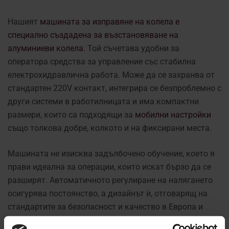
Нашият
машината за изправяне на колела е
специално създадена за възстановяване на
алуминиеви колела
. Той съчетава удобни за
оператора средства за управление със стабилна
електрохидравлична работа. Може да се захранва от
стандартен 220V контакт, интегрира се безпроблемно с
други системи в работилницата и има компактни
размери, които са подходящи за
мобилни настройки
също толкова добре, колкото и на фиксирани места.
Машината не изисква задълбочено обучение, което я
прави идеална за операции, които искат бързо да се
разширят. Автоматичното регулиране на налягането
осигурява постоянство, а дизайнът ѝ, отговарящ на
стандартите за безопасност и качество в Европа и
извън нея.